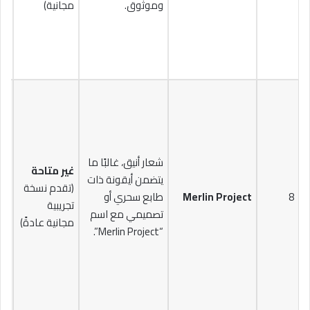
وموثوق.
مجانية)
شعار أنيق، غالبًا ما
غير متاحة
يتضمن أيقونة ذات
(ل
(تقدم نسخة
8
Merlin Project
طابع سحري أو
شه
تجريبية
تصميمي مع اسم
شر
مجانية عادةً)
“Merlin Project”.
وا