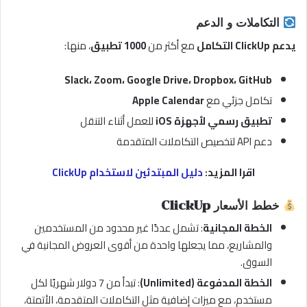
التكاملات و الدعم
يدعم ClickUp التكامل
مع أكثر من
1000 تطبيق
، منها:
Slack، Zoom، Google Drive، Dropbox، GitHub
تكامل جزئي مع
Apple Calendar
تطبيق رسمي لأجهزة iOS
للعمل أثناء التنقل
دعم API لتخصيص التكاملات المتقدمة
اقرا المزيد:
دليل المبتدئين لاستخدام ClickUp
خطط الأسعار ClickUp
الخطة المجانية
: تشمل عددًا غير محدود من المستخدمين
والمشاريع، مما يجعلها واحدة من أقوى العروض المجانية في
السوق.
الخطة المدفوعة (Unlimited)
: تبدأ من 7 دولار شهريًا لكل
مستخدم، مع ميزات إضافية مثل التكاملات المتقدمة، الأتمتة،