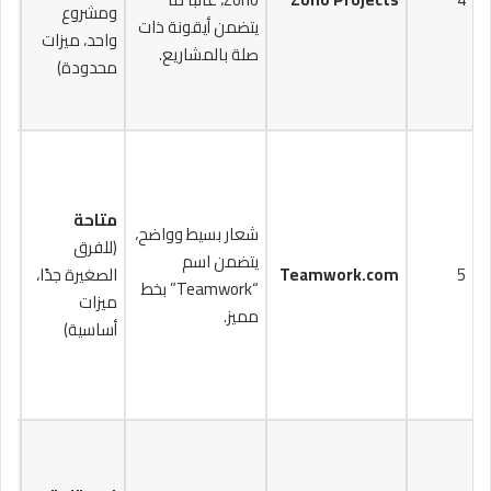
ومشروع
$10
يتضمن أيقونة ذات
واحد، ميزات
صلة بالمشاريع.
محدودة)
متاحة
شعار بسيط وواضح،
(للفرق
يتضمن اسم
5
Teamwork.com
الصغيرة جدًا،
“Teamwork” بخط
$18
ميزات
مميز.
أساسية)