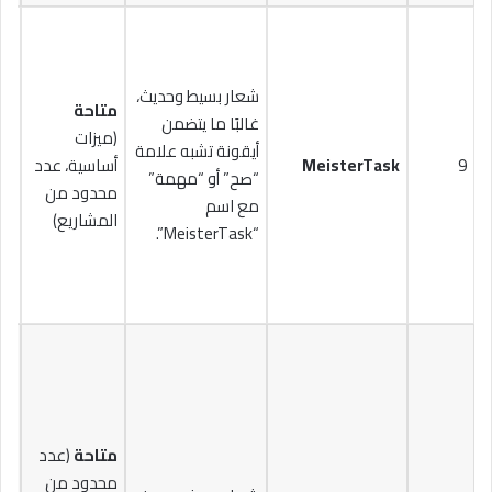
شعار بسيط وحديث،
متاحة
غالبًا ما يتضمن
(ميزات
يب
أيقونة تشبه علامة
9
MeisterTask
أساسية، عدد
“صح” أو “مهمة”
محدود من
$10.39
مع اسم
المشاريع)
“MeisterTask”.
متاحة
(عدد
محدود من