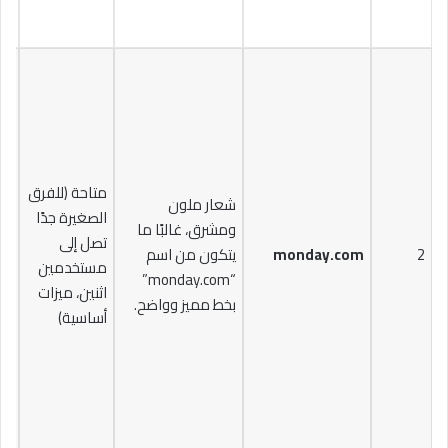
متاحة (للفرق
شعار ملون
الصغيرة جدًا
ومشرق، غالبًا ما
تصل إلى
2
monday.com
يتكون من اسم
مستخدمين
$24
“monday.com”
اثنين، ميزات
بخط مميز وواضح.
أساسية)