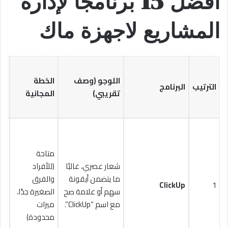
أفضل 15 برنامجًا لإدارة
المشاريع لاجهزة ماك
ال
اللوجو (وصف
الخطة
(ت
الترتيب
البرنامج
تقريبي)
المجانية
شه
لل
متاحة
شعار عصري، غالبًا
(للأفراد
ما يتضمن أيقونة
والفرق
ClickUp
1
سهم أو علامة صح
الصغيرة جدًا،
$19
مع اسم “ClickUp”.
ميزات
محدودة)