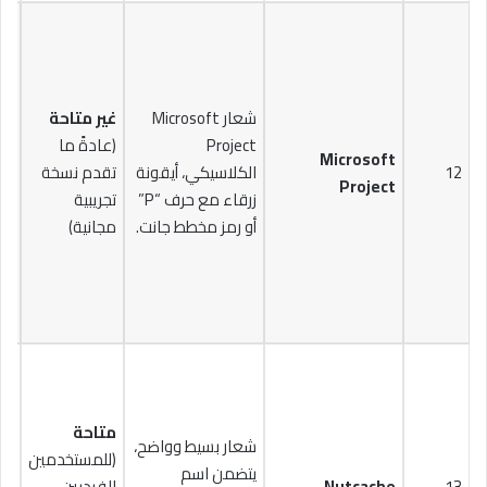
شعار Microsoft
غير متاحة
Project
(عادةً ما
Microsoft
12
الكلاسيكي، أيقونة
تقدم نسخة
Project
زرقاء مع حرف “P”
تجريبية
ال
أو رمز مخطط جانت.
مجانية)
متاحة
شعار بسيط وواضح،
(للمستخدمين
يتضمن اسم
13
Nutcache
الفرديين،