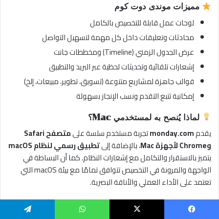
مميزات موندى دوت كوم
لوحات عمل قابلة للتخصيص بالكامل
محادثات وتعليقات داخل كل مهمة لتسهيل التواصل
عرض الجدول الزمني (Timeline) ومخططات جانت
إشعارات تلقائية وتحديثات لحظية عبر البريد والتطبيق
قوالب جاهزة لمشاريع متنوعة (تسويق، تطوير، مبيعات، إلخ)
إمكانية تتبع التقدم ونسب الإنجاز بسهولة
لماذا يُنصح به لمستخدمي Mac؟
يقدم
monday.com
تجربة مستخدم سلسة على
متصفح Safari
وChrome لأجهزة Mac
، بالإضافة إلى
تطبيق رسمي لنظام macOS
يتميز بالاستقرار والتكامل مع إشعارات النظام. كما أن البساطة في
الواجهة والمرونة في التخصيص تتوافق تمامًا مع بيئة macOS التي
تعتمد على الأداء العملي والأناقة البصرية.
التكاملات والدعم