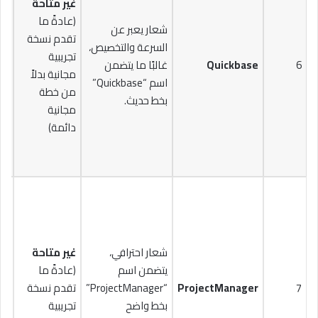
غير متاحة
(عادةً ما
شعار يعبر عن
تقدم نسخة
السرعة والتخصيص،
تجريبية
6
Quickbase
غالبًا ما يتضمن
مجانية بدلاً
تط
اسم “Quickbase”
من خطة
مس
بخط حديث.
مجانية
دائمة)
شعار احترافي،
غير متاحة
يتضمن اسم
(عادةً ما
7
ProjectManager
“ProjectManager”
تقدم نسخة
$30
بخط واضح
تجريبية