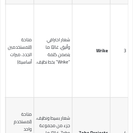
شعار احترافي
متاحة
يب
وأنيق، غالبًا ما
(للمستخدمين
Wrike
3
يتضمن كلمة
الجدد، ميزات
$24.80
“Wrike” بخط نظيف.
أساسية)
متاحة
شعار بسيط ونظيف،
(لمستخدم
جزء من مجموعة
واحد
4
Zoho Projects
Zoho، غالبًا ما