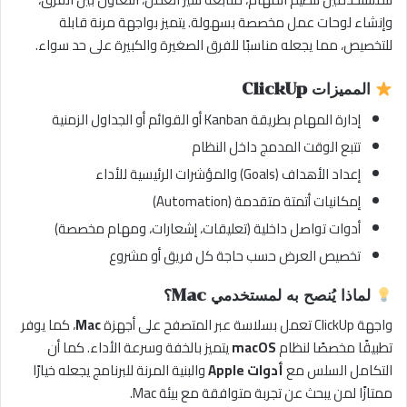
وإنشاء لوحات عمل مخصصة بسهولة. يتميز بواجهة مرنة قابلة
للتخصيص، مما يجعله مناسبًا للفرق الصغيرة والكبيرة على حد سواء.
المميزات ClickUp
إدارة المهام بطريقة Kanban أو القوائم أو الجداول الزمنية
تتبع الوقت المدمج داخل النظام
إعداد الأهداف (Goals) والمؤشرات الرئيسية للأداء
إمكانيات أتمتة متقدمة (Automation)
أدوات تواصل داخلية (تعليقات، إشعارات، ومهام مخصصة)
تخصيص العرض حسب حاجة كل فريق أو مشروع
لماذا يُنصح به لمستخدمي Mac؟
واجهة ClickUp تعمل بسلاسة عبر المتصفح على أجهزة
Mac
، كما يوفر
تطبيقًا مخصصًا لنظام
macOS
يتميز بالخفة وسرعة الأداء. كما أن
التكامل السلس مع
أدوات Apple
والبنية المرنة للبرنامج يجعله خيارًا
ممتازًا لمن يبحث عن تجربة متوافقة مع بيئة Mac.