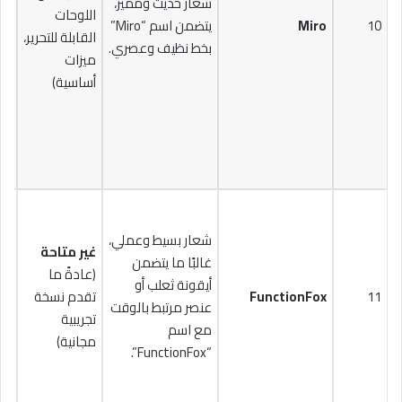
شعار حديث ومميز،
اللوحات
10
Miro
يتضمن اسم “Miro”
القابلة للتحرير،
$16
بخط نظيف وعصري.
ميزات
أساسية)
شعار بسيط وعملي،
غير متاحة
غالبًا ما يتضمن
(عادةً ما
أيقونة ثعلب أو
11
FunctionFox
تقدم نسخة
عنصر مرتبط بالوقت
$20
تجريبية
مع اسم
مجانية)
“FunctionFox”.