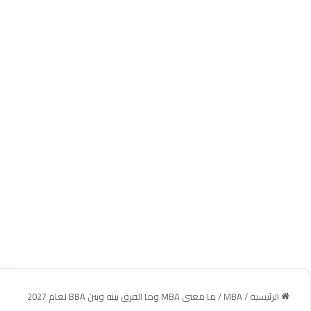
الرئيسية
/
MBA
/
ما معنى MBA وما الفرق بينه وبين BBA لعام 2027