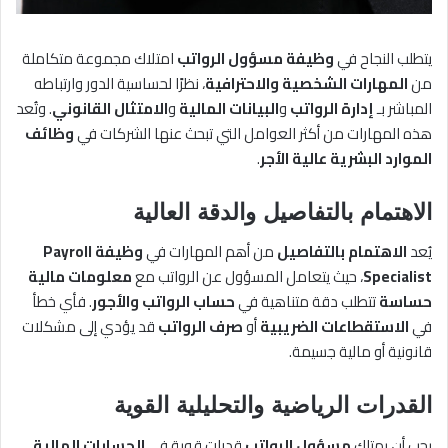
يتطلب النجاح في
وظيفة مسؤول الرواتب
امتلاك مجموعة متكاملة
من
المهارات الشخصية والاحترافية
، نظرًا لحساسية الدور وارتباطه
المباشر بـ
إدارة الرواتب
و
البيانات المالية
و
الامتثال القانوني
. وتُعد
هذه المهارات من أكثر العوامل التي تبحث عنها الشركات في
وظائف
الموارد البشرية عالية الأجر
.
الاهتمام بالتفاصيل والدقة العالية
يُعد
الاهتمام بالتفاصيل
من أهم المهارات في
وظيفة Payroll
Specialist
، حيث يتعامل المسؤول عن الرواتب مع
معلومات مالية
حساسة
تتطلب دقة متناهية في
حساب الرواتب والأجور
. فأي خطأ
في
الاستقطاعات الضريبية
أو
صرف الرواتب
قد يؤدي إلى مشكلات
قانونية أو مالية جسيمة.
القدرات الرياضية والتحليلية القوية
يجب أن يمتلك
مسؤول الرواتب
قدرات قوية في
الحسابات المالية
،