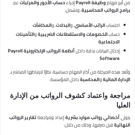
من أبرز مهام
وظيفة Payroll
إجراء
حساب الأجور والمرتبات
عبر
برامج الرواتب المحاسبية
، وتشمل:
احتساب
الراتب الأساسي
، و
البدلات
، و
المكافآت
حساب
الخصومات والاستقطاعات الضريبية
و
التأمينات
الاجتماعية
إدخال البيانات بدقة داخل
أنظمة الرواتب الإلكترونية Payroll
Software
وتُعد هذه المرحلة من أكثر المهام حساسية، نظرًا لارتباطها المباشر بـ
الإدارة المالية
و
المحاسبة
داخل المؤسسة.
مراجعة واعتماد كشوف الرواتب من الإدارة
العليا
يتولى
أخصائي رواتب موارد بشرية
إعداد ومراجعة
تقارير الرواتب
النهائية
قبل صرفها، وذلك من خلال: