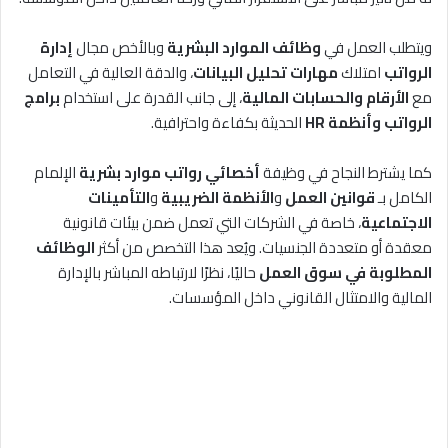
ويتطلب العمل في
وظائف الموارد البشرية
وبالأخص مجال
إدارة
الرواتب
امتلاك
مهارات تحليل البيانات
، والدقة العالية في التعامل
مع
الأرقام والحسابات المالية
، إلى جانب القدرة على استخدام
برامج
الرواتب وأنظمة HR
الحديثة بكفاءة واحترافية.
كما يشترط النجاح في وظيفة
أخصائي رواتب موارد بشرية
الإلمام
الكامل بـ
قوانين العمل
و
الأنظمة الضريبية
و
التأمينات
الاجتماعية
، خاصة في الشركات التي تعمل ضمن بيئات قانونية
معقدة أو متعددة الجنسيات. ويُعد هذا التخصص من أكثر
الوظائف
المطلوبة في سوق العمل
حاليًا، نظرًا لارتباطه المباشر بالإدارة
المالية والامتثال القانوني داخل المؤسسات.