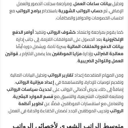
وتحليل
بيانات ساعات العمل
، ومراجعة سجلات الحضور والعمل
الإضافي، ثم
حساب الرواتب الشهرية
باستخدام
برامج الرواتب
مع
احتساب الخصومات والحوافز والمكافآت.
كما يقوم بمراجعة واعتماد
كشوف الرواتب
وتنفيذ
أوامر الدفع
الإلكترونية
بعد الحصول على الموافقات اللازمة، إلى جانب إدارة
بيانات الدفع والملفات المالية
بسرية تامة. ويشمل دوره أيضًا
معالجة الضرائب
وإدارة
مزايا الموظفين
بما يضمن الالتزام بـ
قوانين
العمل واللوائح الضريبية
.
ومن المهام المتقدمة إعداد
تقارير الرواتب
وتحليل البيانات المالية
وتقديم توصيات للإدارة، والمساهمة في
إعداد ميزانية الرواتب
.
إضافةً إلى ذلك، يحرص أخصائي الرواتب على
تحديث سياسات الرواتب
ومتابعة التغيرات التشريعية، والتنسيق مع
قسم الموارد البشرية
،
والتعامل مع استفسارات الموظفين، فضلًا عن
تطوير أنظمة
الرواتب
وتدريب الموظفين الجدد لضمان الكفاءة والدقة في العمل.
متوسط الراتب الشهري لأخصائي الرواتب