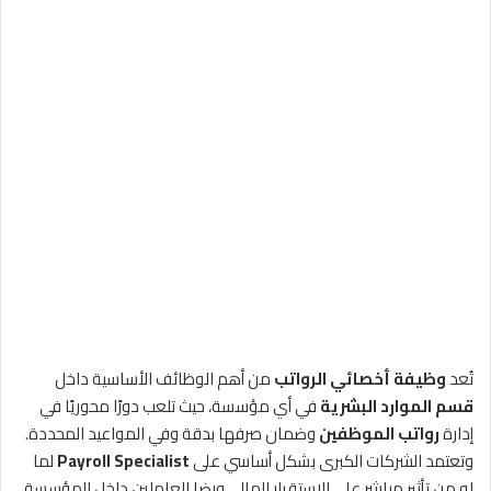
تُعد
وظيفة أخصائي الرواتب
من أهم الوظائف الأساسية داخل
قسم الموارد البشرية
في أي مؤسسة، حيث تلعب دورًا محوريًا في
إدارة
رواتب الموظفين
وضمان صرفها بدقة وفي المواعيد المحددة.
وتعتمد الشركات الكبرى بشكل أساسي على
Payroll Specialist
لما
له من تأثير مباشر على الاستقرار المالي ورضا العاملين داخل المؤسسة.