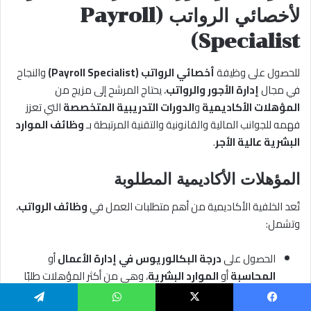
لأخصائي الرواتب (Payroll
Specialist)
للحصول على وظيفة
أخصائي الرواتب (Payroll Specialist)
والنجاح
في مجال
إدارة الأجور والرواتب
، يحتاج المرشح إلى مزيج من
المؤهلات الأكاديمية
و
الدورات التدريبية المتخصصة
التي تعزز
فهمه للجوانب المالية والقانونية والتقنية المرتبطة بـ
وظائف الموارد
البشرية عالية الأجر
.
المؤهلات الأكاديمية المطلوبة
تُعد الخلفية الأكاديمية من أهم متطلبات العمل في
وظائف الرواتب
،
وتشمل:
الحصول على
درجة البكالوريوس في إدارة الأعمال
أو
المحاسبة
أو
الموارد البشرية
، وهي من أكثر المؤهلات طلبًا
في
الشركات الكبرى
و
المنظمات الدولية
.