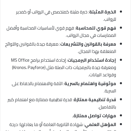
الخبرة المثبتة
: خبرة مثبتة كمتخصص في الرواتب أو كمدير
للرواتب.
فهم قوي للمحاسبة
: فهم قوي لأساسيات المحاسبة وأفضل
الممارسات في مجال الرواتب.
معرفة بالقوانين والتشريعات
: معرفة جيدة بالقوانين واللوائح
المتعلقة بهذا المجال.
إجادة استخدام البرمجيات
: إجادة استخدام برامج MS Office
ومعرفة جيدة بالبرمجيات ذات الصلة مثل (Kronos، Payforce)
وقواعد البيانات.
موثوقية واهتمام بالسرية
: الثقة والاهتمام بالحفاظ على
السرية.
قدرة تنظيمية ممتازة
: قدرة تنظيمية ممتازة مع اهتمام كبير
بالتفاصيل.
مهارات تواصل ممتازة.
المؤهل العلمي
: شهادة الثانوية العامة أو ما يعادلها؛ درجة