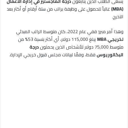
يسعى الطلاب الذين يتابعون
درجة الماجستير في إدارة الأعمال
(MBA)
غالباً للحصول على وظيفة براتب من ستة أرقام أو أكثر بعد
التخرج.
وهذا أمر مبرر؛ ففي عام 2022، كان متوسط الراتب المبدئي
لخريجي MBA
يبلغ 115,000 دولار، أي أكثر بنسبة 53% من
متوسط 75,000 دولار للأشخاص الذين يحملون
درجة
البكالوريوس
فقط، وفقًا لبيانات مجلس قبول خريجي الإدارة.