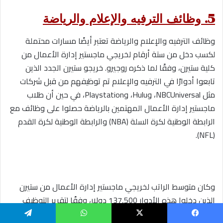
5. وظائف الترفيه والإعلام والرياضة
وظائف الترفيه والإعلام والرياضة تعتبر أيضًا مسارات محتملة
لكسب دخل من ستة أرقام لخريجي ماجستير إدارة الأعمال من
كلية ستيرن، وفقًا لما ذكره روجيرو. خريجو ستيرن الجدد الذين
تابعوا أدوارًا في الترفيه والإعلام تم توظيفهم من قبل شركات
مثل NBCUniversal، وHulu، وPlaystation، في حين أن طلاب
ماجستير إدارة الأعمال المهتمين بالرياضة حصلوا على وظائف مع
الرابطة الوطنية لكرة السلة (NBA) والرابطة الوطنية لكرة القدم
(NFL).
وكان متوسط ​​الراتب لخريجي ماجستير إدارة الأعمال من ستيرن
الذين دخلوا هذه الأدوار 137,500 دولار، وفقًا لتقرير التوظيف
لعام 2022-2023 من ستيرن.