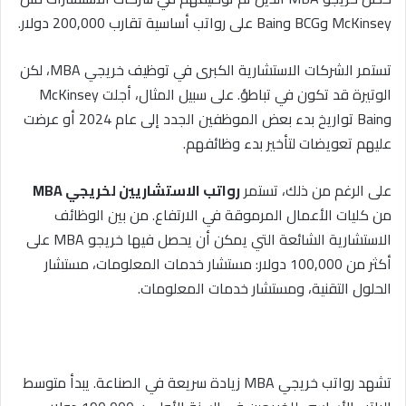
McKinsey وBCG وBain على رواتب أساسية تقارب 200,000 دولار.
تستمر الشركات الاستشارية الكبرى في توظيف خريجي MBA، لكن
الوتيرة قد تكون في تباطؤ. على سبيل المثال، أجلت McKinsey
وBain تواريخ بدء بعض الموظفين الجدد إلى عام 2024 أو عرضت
عليهم تعويضات لتأخير بدء وظائفهم.
على الرغم من ذلك، تستمر
رواتب الاستشاريين لخريجي MBA
من كليات الأعمال المرموقة في الارتفاع. من بين الوظائف
الاستشارية الشائعة التي يمكن أن يحصل فيها خريجو MBA على
أكثر من 100,000 دولار: مستشار خدمات المعلومات، مستشار
الحلول التقنية، ومستشار خدمات المعلومات.
تشهد رواتب خريجي MBA زيادة سريعة في الصناعة. يبدأ متوسط