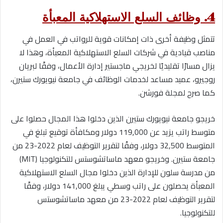
4. وظائف السلع الاستهلاكية المعبأة
تتمثل وظيفة أخرى ذات إمكانات قوية للرواتب في العمل في
مناصب قيادية في شركات السلع الاستهلاكية المعبأة، وهذا لا
يزال مسارًا تقليديًا لخريجي ماجستير إدارة الأعمال، وفقًا لبريان
روجيرو، عميد مساعد لخدمات الوظائف في جامعة نيويورك ستيرن،
كما صرح لمجلة فورشن.
خريجو جامعة نيويورك ستيرن الذين دخلوا هذا المجال حصلوا على
متوسط راتب يزيد عن 119,000 دولار ومكافأة توقيع تبلغ في
المتوسط 32,500 دولار، وفقًا لتقرير التوظيف لعام 2022-23 من
جامعة ستيرن. وخريجو معهد ماساتشوستس للتكنولوجيا (MIT)
من مدرسة سلون للإدارة الذين دخلوا مجال السلع الاستهلاكية
المعبأة يحصلون على راتب وسطي يبلغ 141,000 دولار، وفقًا
لتقرير التوظيف لعام 2022-23 من معهد ماساتشوستس
للتكنولوجيا.