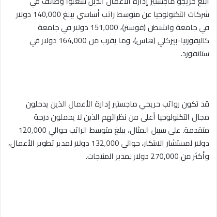
أبلغ خريجو ماجستير إدارة الأعمال الذين شغلوا وظائف في
شركات التكنولوجيا عن متوسط راتب أساسي يبلغ 140,000 دولار
في جامعة واشنطن (فوستر)، 151,000 دولار في جامعة
كاليفورنيا-بيركلي (هاس)، وما يقرب من 164,000 دولار في
ستانفورد.
قد تكون رواتب خريجي ماجستير إدارة الأعمال الذين يدخلون
مجال التكنولوجيا أعلى من نظرائهم الذين لا يحملون درجة
متقدمة. على سبيل المثال، يبلغ متوسط الراتب حوالي 120,000
دولار لمستشار الابتكار، حوالي 132,000 دولار لمدير تطوير الأعمال،
وأكثر من 270,000 دولار لمدير المنتجات.