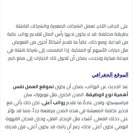
على الجانب الآخر، تعمل الشركات الصغيرة والشركات الناشئة
بطريقة مختلفة. قد لا يكون لديها رأس المال لتقديم رواتب عالية
من البداية. ومع ذلك، غالباً ما تقدم أشكالاً أخرى من التعويض
مثل خيارات الأسهم أو الملكية. إذا انضممت إلى شركة ناشئة في
مرحلة مبكرة ونجحت، يمكن أن تتحول تلك الخيارات إلى مبلغ كبير.
الموقع الجغرافي
عند الحديث عن الرواتب، يمكن أن يكون
لموقع العمل نفس
أهمية نوع الوظيفة
. المدن الكبرى مثل نيويورك، سان
فرانسيسكو، ولندن عادةً ما تقدم
رواتب أعلى
، لكن ذلك يأتي مع
تحذير. تكلفة المعيشة في هذه المدن مرتفعة جداً، مما قد يؤثر
على دخلك الفعلي. أشياء مثل الإيجار، النقل، وحتى فنجان القهوة
اليومي تكون أغلى. لذلك، رغم أن راتبك قد يكون أعلى، فإن قدرتك