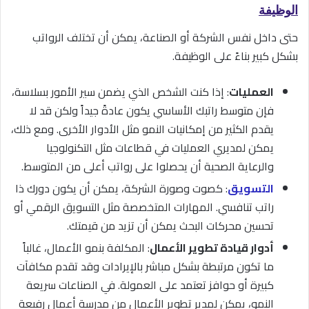
الوظيفة
حتى داخل نفس الشركة أو الصناعة، يمكن أن تختلف الرواتب
بشكل كبير بناءً على الوظيفة.
العمليات
: إذا كنت الشخص الذي يضمن سير الأمور بسلاسة،
فإن متوسط راتبك الأساسي يكون عادةً جيداً ولكن قد لا
يقدم الكثير من إمكانيات النمو مثل الأدوار الأخرى. ومع ذلك،
يمكن لمديري العمليات في قطاعات مثل التكنولوجيا
والرعاية الصحية أن يحصلوا على رواتب أعلى من المتوسط.
التسويق
: كصوت وصورة الشركة، يمكن أن يكون دورك ذا
راتب تنافسي. المهارات المتخصصة مثل التسويق الرقمي أو
تحسين محركات البحث يمكن أن تزيد من قيمتك.
أدوار قيادة تطوير الأعمال
: المكلفة بنمو الأعمال، غالباً
ما تكون مرتبطة بشكل مباشر بالإيرادات وقد تقدم مكافآت
كبيرة أو حوافز تعتمد على العمولة. في الصناعات سريعة
النمو، يمكن لمدير تطوير الأعمال من مدرسة أعمال رفيعة