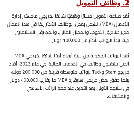
2. وظائف التمويل
تُعَد صناعة التمويل مسارًا وظيفيًا شائعًا لخريجي ماجستير إدارة
الأعمال (MBA). تشمل بعض الوظائف الأكثر ربحًا في هذا المجال
مدير صناديق التحوط، والمحلل المالي، والمصرفي الاستثماري،
حيث تبدأ الرواتب بأكثر من 100,000 دولار.
تُعَد الرواتب المكونة من ستة أرقام أمرًا شائعًا لخريجي MBA
الذين يشغلون وظائف في الخدمات المالية. في عام 2022، أفاد
خريجو Stern وTuck برواتب متوسطة قريبة من 200,000 دولار،
بينما حقق بعض خريجي هارفارد MBA ما يقارب 400,000 دولار
في سنتهم الأولى بعد التخرج، عند جمع الراتب الأساسي
والمكافآت.