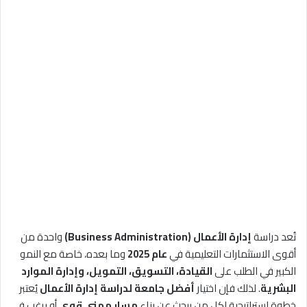
تُعد دراسة
إدارة الأعمال (Business Administration)
واحدة من
أقوى الاستثمارات التعليمية في
عام 2025
وما بعده، خاصة مع النمو
الكبير في الطلب على
القيادة، التسويق، التمويل، وإدارة الموارد
البشرية
. لذلك فإن اختيار
أفضل جامعة لدراسة إدارة الأعمال
يُعتبر
خطوة استراتيجية لكل من يبحث عن بناء
مسار مهني قوي
أو يرغب في