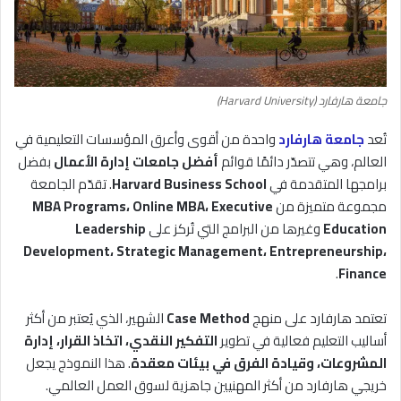
جامعة هارفارد (Harvard University)
تُعد
جامعة هارفارد
واحدة من أقوى وأعرق المؤسسات التعليمية في
العالم، وهي تتصدّر دائمًا قوائم
أفضل جامعات إدارة الأعمال
بفضل
برامجها المتقدمة في
Harvard Business School
. تقدّم الجامعة
مجموعة متميزة من
MBA Programs، Online MBA، Executive
Education
وغيرها من البرامج التي تُركز على
Leadership
Development، Strategic Management، Entrepreneurship،
.
Finance
تعتمد هارفارد على منهج
Case Method
الشهير، الذي يُعتبر من أكثر
أساليب التعليم فعالية في تطوير
التفكير النقدي، اتخاذ القرار، إدارة
المشروعات، وقيادة الفرق في بيئات معقدة
. هذا النموذج يجعل
خريجي هارفارد من أكثر المهنيين جاهزية لسوق العمل العالمي.