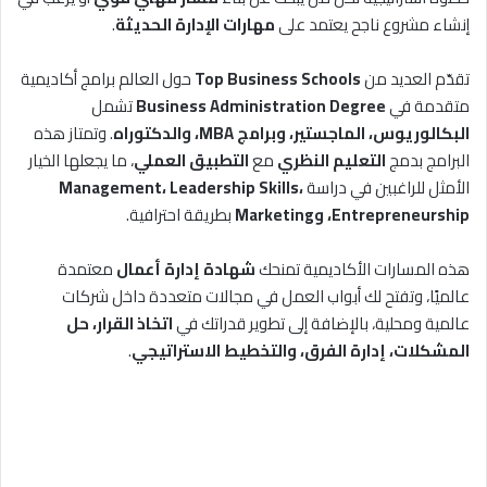
إنشاء مشروع ناجح يعتمد على
مهارات الإدارة الحديثة
.
تقدّم العديد من
Top Business Schools
حول العالم برامج أكاديمية
متقدمة في
Business Administration Degree
تشمل
البكالوريوس، الماجستير، وبرامج MBA، والدكتوراه
. وتمتاز هذه
البرامج بدمج
التعليم النظري
مع
التطبيق العملي
، ما يجعلها الخيار
الأمثل للراغبين في دراسة
Management، Leadership Skills،
Entrepreneurship، وMarketing
بطريقة احترافية.
هذه المسارات الأكاديمية تمنحك
شهادة إدارة أعمال
معتمدة
عالميًا، وتفتح لك أبواب العمل في مجالات متعددة داخل شركات
عالمية ومحلية، بالإضافة إلى تطوير قدراتك في
اتخاذ القرار، حل
المشكلات، إدارة الفرق، والتخطيط الاستراتيجي
.