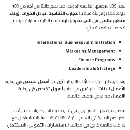
تتميز LBS بتركيبتها الطلابية الدولية، حيث تضم طلابًا من أكثر من 100
دولة، مما يوفر بيئة غنية بـ
التجارب الثقافية، تبادل الخبرات، وبناء
منظور عالمي في القيادة والإدارة
. تقدم الكلية مسارات مرنة في
تخصصات متعددة مثل:
International Business Administration
Marketing Management
Finance Programs
Leadership & Strategy
وهذا يجعلها خيارًا ممتازًا للطلاب الباحثين عن
أفضل تخصص في إدارة
الأعمال للبنات
أو الراغبين في اختيار
أسهل تخصص في إدارة
الأعمال
مع فرص توظيف عالمية.
بفضل موقعها الاستراتيجي في قلب مدينة لندن—واحدة من أهم
العواصم المالية في العالم—توفر LBS فرصًا استثنائية للتواصل مع
شركات عالمية كبرى في مجالات
الاستشارات، التمويل، الاستثمار،