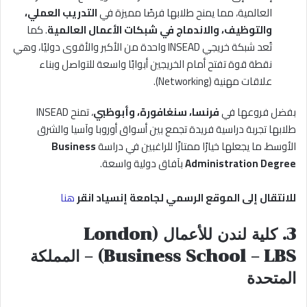
العالمية، مما يمنح طلابها فرصًا مميزة في
التدريب العملي،
والتوظيف، والاندماج في شبكات الأعمال العالمية
. كما
تُعد شبكة خريجي INSEAD واحدة من الأكبر والأقوى دوليًا، وهي
نقطة قوة تفتح أمام الخريجين أبوابًا واسعة للتواصل وبناء
علاقات مهنية (Networking).
بفضل فروعها في
فرنسا، سنغافورة، وأبوظبي
، تمنح INSEAD
طلابها تجربة دراسية فريدة تجمع بين أسواق أوروبا وآسيا والشرق
الأوسط، ما يجعلها خيارًا ممتازًا للراغبين في دراسة
Business
Administration Degree
بآفاق دولية واسعة.
للانتقال إلى الموقع الرسمي لجامعة إنسياد انقر
هنا
3. كلية لندن للأعمال (London
Business School – LBS) – المملكة
المتحدة