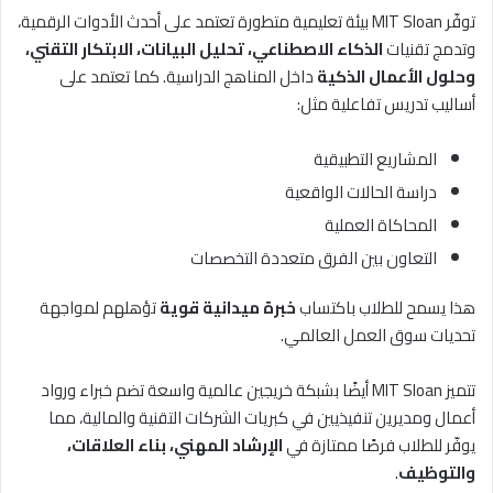
توفّر MIT Sloan بيئة تعليمية متطورة تعتمد على أحدث الأدوات الرقمية،
وتدمج تقنيات
الذكاء الاصطناعي، تحليل البيانات، الابتكار التقني،
وحلول الأعمال الذكية
داخل المناهج الدراسية. كما تعتمد على
أساليب تدريس تفاعلية مثل:
المشاريع التطبيقية
دراسة الحالات الواقعية
المحاكاة العملية
التعاون بين الفرق متعددة التخصصات
هذا يسمح للطلاب باكتساب
خبرة ميدانية قوية
تؤهلهم لمواجهة
تحديات سوق العمل العالمي.
تتميز MIT Sloan أيضًا بشبكة خريجين عالمية واسعة تضم خبراء ورواد
أعمال ومديرين تنفيذيين في كبريات الشركات التقنية والمالية، مما
يوفّر للطلاب فرصًا ممتازة في
الإرشاد المهني، بناء العلاقات،
والتوظيف
.