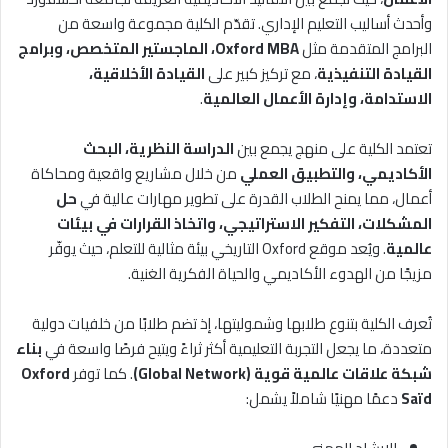
وأحدث أساليب التعليم الإداري. تقدّم الكلية مجموعة واسعة من
البرامج المتقدمة مثل
Oxford MBA، الماجستير المتخصص، وبرامج
القيادة التنفيذية
، مع تركيز كبير على
القيادة الأخلاقية،
الاستدامة، وإدارة الأعمال العالمية
.
تعتمد الكلية على منهج يجمع بين
الدراسة النظرية، البحث
الأكاديمي، والتطبيق العملي
من خلال مشاريع واقعية ومحاكاة
أعمال، مما يمنح الطلاب القدرة على تطوير مهارات عالية في
حل
المشكلات، التفكير الاستراتيجي، واتخاذ القرارات في بيئات
عالمية
. ويُعد موقع Oxford التاريخي بيئة مثالية للتعلم، حيث يوفّر
مزيجًا من الهدوء الأكاديمي والحياة الفكرية الغنية.
تُعرف الكلية بتنوع طلابها وشموليتها، إذ تضم طلابًا من خلفيات دولية
متعددة، ما يجعل التجربة التعليمية أكثر ثراءً ويتيح فرصًا واسعة في
بناء
شبكة علاقات عالمية قوية (Global Network)
. كما توفر
Oxford
Saïd
دعمًا مهنيًا شاملاً يشمل: