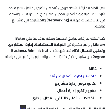
تتميز الجامعة أيضًا بشبكة خريجين تُعد من الأقوى عالميًا، تضم قادة
شركات عالمية ورواد أعمال ناجحين، مما يفتح لطلابها فرصًا واسعة
في
بناء علاقات مهنية (Networking)
والمشاركة في مشاريع
عالمية.
كما تمتلك هارفارد مرافق تعليمية وبحثية متقدمة مثل
Baker
Library
وبرامج مبتكرة في
القيادة المستدامة، إدارة المشاريع،
وتحليل الأعمال
. لذلك تُعد شهادة
Business Administration
Degree
من هارفارد خيارًا مثاليًا للطلاب والمهنيين الراغبين في دراسة:
MBA
ماجستير إدارة الأعمال عن بُعد
بكالوريوس إدارة مشاريع
مشروع تخرج إدارة أعمال
التخصصات الأعلى طلبًا في المجال الإداري
للانتقال إلى الموقع الرسمي لجامعة هارفارد انقر
هنا