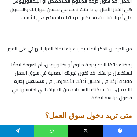
العمل، قد تكون
درجة الدبلوم المتخصص
أو
البكالوريوس
هي الخيار الأمثل. وإذا كنت ترغب في تحسين مهاراتك والحصول
على أدوار قيادية، قد تكون
درجة الماجستير
هي الأنسب.
من الجيد أن تتذكر أنه لا يجب عليك اتخاذ القرار النهائي على الفور.
يمكنك دائمًا البدء بدرجة دبلوم أو بكالوريوس، ثم العودة لاحقًا
لاستكمال دراستك. قد تكون تجربتك العملية في سوق العمل
مفيدة أيضًا في تحسين أدائك الأكاديمي في
مستقبل إدارة
الأعمال
، حيث يمكنك الاستفادة من الخبرات التي اكتسبتها في
فصول دراسية لاحقة.
متى تريد دخول سوق العمل؟
بشكل عام، كلما كانت الدرجة العلمية التي تسعى للحصول عليها