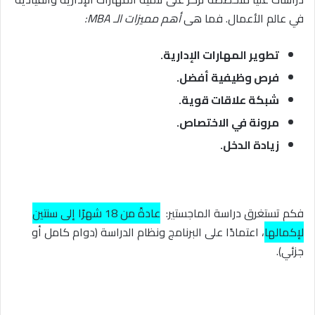
في عالم الأعمال. فما هى
أهم مميزات الـ MBA:
تطوير المهارات الإدارية.
فرص وظيفية أفضل.
شبكة علاقات قوية.
مرونة في الاختصاص.
زيادة الدخل.
فكم تستغرق دراسة الماجستير:
عادةً من 18 شهرًا إلى سنتين
لإكمالها
، اعتمادًا على البرنامج ونظام الدراسة (دوام كامل أو
جزئي).