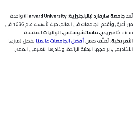
تُعد
جامعة هارفارد
(
بالإنجليزية: Harvard University
) واحدة
من أعرق وأقدم الجامعات في العالم، حيث تأسست عام 1636 في
مدينة
كامبريدج، ماساتشوستس، الولايات المتحدة
الأمريكية
. تُصنَّف ضمن
أفضل الجامعات عالميًا
بفضل تميزها
الأكاديمي، برامجها البحثية الرائدة، وكادرها التعليمي المميز.