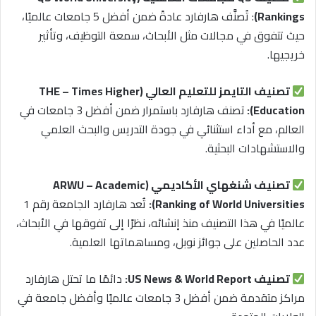
Rankings)
:
تُصنَّف هارفارد عادةً ضمن أفضل 5 جامعات عالميًا،
حيث تتفوق في مجالات مثل الأبحاث، سمعة التوظيف، وتأثير
خريجيها.
تصنيف التايمز للتعليم العالي (THE – Times Higher
Education):
تصنف هارفارد باستمرار ضمن أفضل 3 جامعات في
العالم، مع أداء استثنائي في جودة التدريس والبحث العلمي
والاستشهادات البحثية.
تصنيف شنغهاي الأكاديمي (ARWU – Academic
Ranking of World Universities):
تُعد هارفارد الجامعة رقم 1
عالميًا في هذا التصنيف منذ إنشائه، نظرًا إلى تفوقها في الأبحاث،
عدد الحاصلين على جوائز نوبل، ومساهماتها العلمية.
تصنيف US News & World Report:
دائمًا ما تحتل هارفارد
مراكز متقدمة ضمن أفضل 3 جامعات عالميًا وأفضل جامعة في