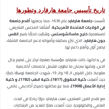
تاريخ تأسيس جامعة هارفارد وتطورها
تأسست
جامعة هارفارد
عام 1636، مما يجعلها
أقدم جامعة
في الولايات المتحدة الأمريكية
. أنشأها المجلس التشريعي
لمستعمرة
خليج ماساتشوستس
، وسُمّيت لاحقًا باسم
القس
جون هارفارد
، الذي تبرّع بمكتبته وأمواله لدعم الجامعة الناشئة،
ليصبح أول وأهم داعم لها.
في بداياتها، كانت هارفارد مؤسسة صغيرة تركز على تعليم رجال
الدين، ولكنها سرعان ما تطورت لتشمل تخصصات أكاديمية
متنوعة. خلال القرنين الـ 18 والـ 19، شهدت الجامعة توسعًا كبيرًا،
حيث أضيفت
كلية الحقوق (1817)، كلية الطب (1782)، و كلية
إدارة الأعمال (1908)،
مما عزز مكانتها كمركز أكاديمي عالمي.
مع تقدم القرن العشرين، لعبت هارفارد دورًا رياديًا في البحث
العلمي والتكنولوجيا، حيث أصبحت مقرًا للعديد من الابتكارات