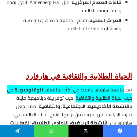
قاعات الطعام المركزية
: مثل Annenberg Hall، الذي يقدم
وجبات يومية للطلاب.
المراكز الصحية
: تقدم الجامعة خدمات رعاية طبية
واستشارية متكاملة للطلاب.
الحياة الطلابية والثقافية في هارفارد
تعد
جامعة هارفارد واحدة من أكثر الجامعات
تنوعًا وحيوية
من
حيث الحياة الطلابية والثقافية
، حيث توفر بيئة ديناميكية مليئة
ب
الأنشطة الأكاديمية، الاجتماعية، والثقافية
، مما يجعل
تجربة الدراسة فيها فريدة من نوعها. تتنوع الحياة الطلابية في
هارفارد بين
الأنشطة الرياضية، النوادي الطلابية، الفعاليات
الثقافية، والتقاليد العريقة
التي تجمع الطلاب من مختلف