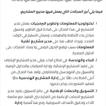
فيما يلي أبرز المجالات التي يعمل فيها مديرو المشاريع:
تكنولوجيا المعلومات وتطوير البرمجيات
: يعمل مدير
المشاريع في هذا المجال على قيادة فرق التطوير، وتنسيق
مراحل بناء الأنظمة والتطبيقات، وضمان التسليم في الوقت
المحدد. ويزداد الطلب هنا على
مدير مشاريع تقنية
المعلومات
بسبب توسّع التحول الرقمي واعتماد الشركات على
الحلول البرمجية.
البناء والهندسة
: في قطاع البناء، يتولى مدير المشاريع الإشراف
على تنفيذ المشاريع الإنشائية، وإدارة الميزانيات والجداول الزمنية،
والتنسيق بين المهندسين والمقاولين. ويُعد هذا المجال من
أعلى القطاعات طلبًا على
إدارة المشاريع الهندسية
نظرًا
لتعقيد المشروعات وكبر حجمها.
التسويق والحملات الإعلانية
: في عالم التسويق، يقود مدير
المشاريع الحملات الإعلانية من الفكرة حتى التنفيذ، مع متابعة
الأداء وتحقيق الأهداف التسويقية. وتبرز هنا أهمية
إدارة