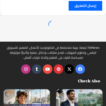
TekNews منصة عربية متخصصة في التكنولوجيا، الأعمال، التعليم، التسويق
الرقمي وتطوير المهارات، تقدم مقالات ودلائل عملية وأخبارًا موثوقة
لمساعدة القراء على التعلم واتخاذ قرارات أفضل.
‫X
فيسبوك
بينتيريست
‫YouTube
انستقرام
Check Also