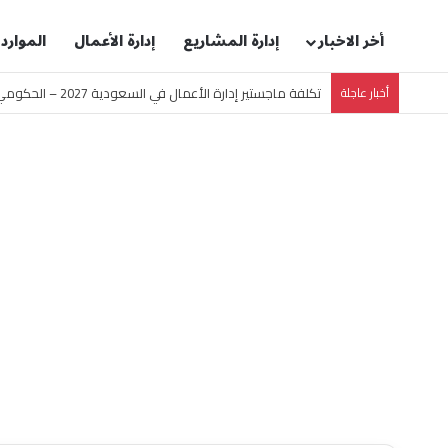
أخر الاخبار
إدارة المشاريع
إدارة الأعمال
الموارد
أخبار عاجلة
تكلفة ماجستير إدارة الأعمال في السعودية 2027 – الحكومي والخاص والمنح [جدول محدث]