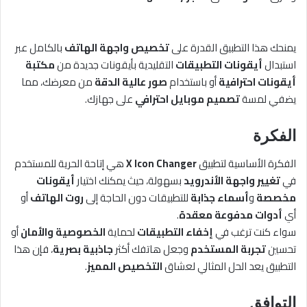
يمنحك هذا التطبيق القدرة على
تخصيص واجهة الهاتف
بالكامل عبر
استبدال
أيقونات التطبيقات
التقليدية بأيقونات جديدة من
مكتبة
أيقونات احترافية
أو باستخدام
صور عالية الدقة
من معرضك، مما
يضفي لمسة
تصميم موبايل احترافي
على جهازك.
الفكرة
الفكرة الأساسية لتطبيق
X Icon Changer
هي إتاحة الحرية للمستخدم
في
تغيير واجهة الأندرويد
بسهولة، حيث يمكنك اختيار
أيقونات
مخصصة
و
أسماء جذابة
للتطبيقات دون الحاجة إلى
روت الهاتف
أو
أي
أدوات مدفوعة معقدة
.
سواء كنت ترغب في
إخفاء التطبيقات
لحماية
الخصوصية والأمان
أو
تحسين
تجربة المستخدم
وجعل هاتفك أكثر
جاذبية بصرية
، فإن هذا
التطبيق يعد الحل المثالي لعشاق
التخصيص المميز
.
التوافق