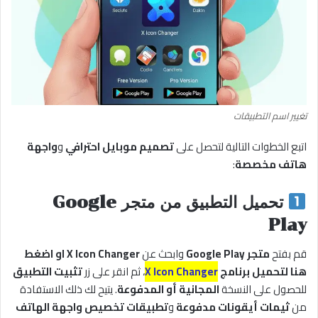
تغيير اسم التطبيقات
اتبع الخطوات التالية لتحصل على
تصميم موبايل احترافي
و
واجهة
هاتف مخصصة
:
تحميل التطبيق من متجر Google
Play
قم بفتح
متجر Google Play
وابحث عن
X Icon Changer او اضغط
هنا لتحميل برنامج
X Icon Changer
، ثم انقر على زر
تثبيت التطبيق
للحصول على النسخة
المجانية أو المدفوعة
. يتيح لك ذلك الاستفادة
من
ثيمات أيقونات مدفوعة
و
تطبيقات تخصيص واجهة الهاتف