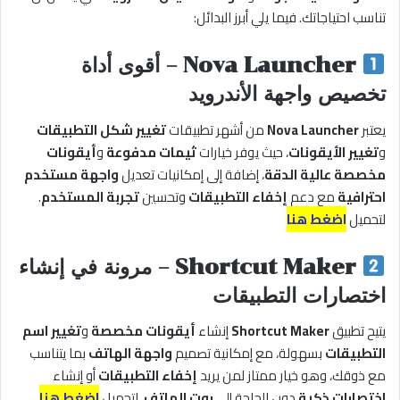
تناسب احتياجاتك. فيما يلي أبرز البدائل:
Nova Launcher – أقوى أداة
تخصيص واجهة الأندرويد
يعتبر
Nova Launcher
من أشهر تطبيقات
تغيير شكل التطبيقات
و
تغيير الأيقونات
، حيث يوفر خيارات
ثيمات مدفوعة
و
أيقونات
مخصصة عالية الدقة
، إضافة إلى إمكانيات تعديل
واجهة مستخدم
احترافية
مع دعم
إخفاء التطبيقات
وتحسين
تجربة المستخدم
.
لتحميل
اضغط هنا
Shortcut Maker – مرونة في إنشاء
اختصارات التطبيقات
يتيح تطبيق
Shortcut Maker
إنشاء
أيقونات مخصصة
و
تغيير اسم
التطبيقات
بسهولة، مع إمكانية تصميم
واجهة الهاتف
بما يتناسب
مع ذوقك، وهو خيار ممتاز لمن يريد
إخفاء التطبيقات
أو إنشاء
اختصارات ذكية
دون الحاجة إلى
روت الهاتف
. لتحميل
اضغط هنا