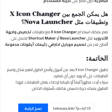
البطارية
دون التأثير على
تجربة المستخدم
.
هل يمكن الجمع بين X Icon Changer
وتطبيقات مثل Nova Launcher؟
نعم، يمكنك استخدام
X Icon Changer
مع تطبيقات
تخصيص واجهة
الأندرويد
مثل
Nova Launcher
أو
Shortcut Maker
لتحصل على
أقصى قدر من
تصميم موبايل احترافي
و
ثيمات أيقونات مدفوعة
.
الخاتمة:
تطبيق X Icon Changer يعد من أسهل وأسرع الطرق لتغيير شكل واسم
التطبيقات على أندرويد دون أي تعقيد.
سواء أردت مظهراً أنيقاً أو طريقة لإخفاء بعض التطبيقات، فهذا
التطبيق يمنحك حرية تخصيص هاتفك بأسلوبك الخاص.
نسخ الرابط