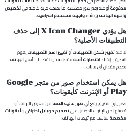
نعم، يمكنك التحكم في
حجم الأيقونات
عند استخدام
ثيمات أيقونات
مدفوعة
أو عند رفع صور مخصصة، ما يمنحك حرية كاملة في
تخصيص
واجهة الهاتف
وإنشاء
واجهة مستخدم احترافية
.
هل يؤدي X Icon Changer إلى حذف
التطبيقات الأصلية؟
لا، عند
تغيير شكل التطبيقات
أو
تغيير اسم التطبيقات
يقوم
التطبيق بإنشاء
اختصارات آمنة
فقط، مما يحافظ على
أمان الهاتف
وعدم فقدان أي بيانات.
هل يمكن استخدام صور من متجر Google
Play أو الإنترنت كأيقونات؟
نعم، يتيح التطبيق رفع أي
صور عالية الدقة
من معرض الهاتف أو
تحميلها من الإنترنت للحصول على
تصميم موبايل احترافي
و
أيقونات
مخصصة
تتناسب مع
ثيمات الهاتف
.