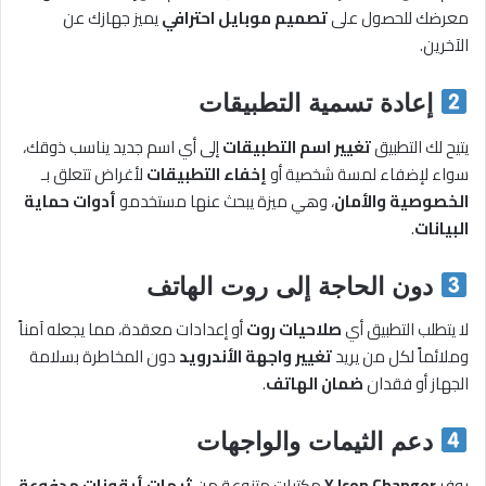
معرضك للحصول على
تصميم موبايل احترافي
يميز جهازك عن
الآخرين.
إعادة تسمية التطبيقات
يتيح لك التطبيق
تغيير اسم التطبيقات
إلى أي اسم جديد يناسب ذوقك،
سواء لإضفاء لمسة شخصية أو
إخفاء التطبيقات
لأغراض تتعلق بـ
الخصوصية والأمان
، وهي ميزة يبحث عنها مستخدمو
أدوات حماية
البيانات
.
دون الحاجة إلى روت الهاتف
لا يتطلب التطبيق أي
صلاحيات روت
أو إعدادات معقدة، مما يجعله آمناً
وملائماً لكل من يريد
تغيير واجهة الأندرويد
دون المخاطرة بسلامة
الجهاز أو فقدان
ضمان الهاتف
.
دعم الثيمات والواجهات
يوفر
X Icon Changer
مكتبات متنوعة من
ثيمات أيقونات مدفوعة