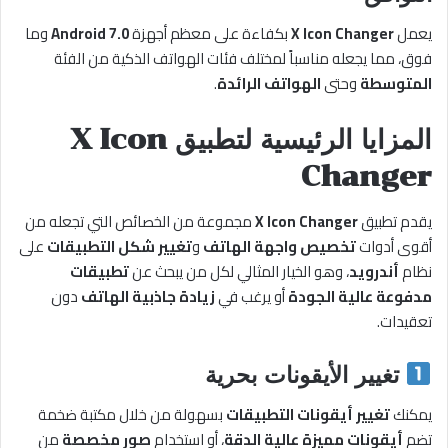
يعمل
X Icon Changer
بكفاءة على معظم أجهزة
Android 7.0
وما
فوق، مما يجعله مناسباً لمختلف فئات الهواتف الذكية من الفئة
المتوسطة
وحتى
الهواتف الرائدة
.
المزايا الرئيسية لتطبيق X Icon
Changer
يقدم تطبيق
X Icon Changer
مجموعة من الخصائص التي تجعله من
أقوى أدوات
تخصيص واجهة الهاتف
و
تغيير شكل التطبيقات
على
نظام
أندرويد
، وهو الخيار المثالي لكل من يبحث عن
تطبيقات
مدفوعة عالية الجودة
أو يرغب في
زيادة جاذبية الهاتف
دون
تعقيدات.
تغيير الأيقونات بحرية
يمكنك
تغيير أيقونات التطبيقات
بسهولة من خلال مكتبة ضخمة
تضم
أيقونات مميزة عالية الدقة
، أو استخدام
صور مخصصة
من