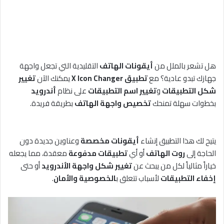
هل تشعر بالملل من
أيقونات الهاتف
التقليدية التي تجعل واجهة
جهازك تبدو عادية؟ مع
تطبيق X Icon Changer
يمكنك الآن
تغيير
شكل التطبيقات
و
تغيير اسم التطبيقات
على نظام
أندرويد
بخطوات سهلة تمنحك
تخصيص واجهة الهاتف
بطريقة فريدة.
يتيح لك هذا التطبيق إنشاء
أيقونات مخصصة
وعناوين جديدة دون
الحاجة إلى
روت الهاتف
أو أي
تطبيقات مدفوعة
معقدة، مما يجعله
خياراً مثالياً لكل من يبحث عن
تغيير شكل واجهة الأندرويد
أو حتى
إخفاء التطبيقات
لأسباب تتعلق ب
الخصوصية والأمان
.