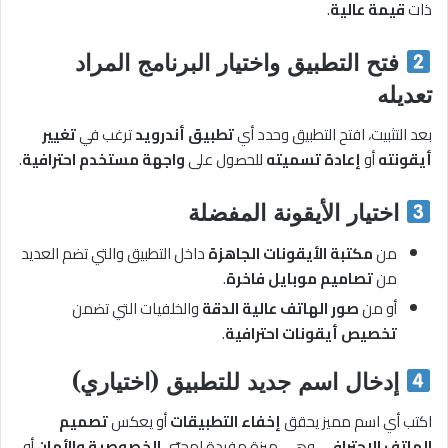
ذات
قيمة عالية
.
فتح التطبيق واختيار البرنامج المراد
تعديله
بعد التثبيت، افتح التطبيق وحدد أي
تطبيق أندرويد
ترغب في
تغيير
أيقونته
أو
إعادة تسميته
للحصول على
واجهة مستخدم احترافية
.
اختيار الأيقونة المفضلة
من
مكتبة الأيقونات الجاهزة
داخل التطبيق والتي تضم العديد
من
تصاميم موبايل فاخرة
.
أو من
صور الهاتف عالية الدقة
والخلفيات التي تضمن
تخصيص أيقونات احترافية
.
إدخال اسم جديد للتطبيق (اختياري)
اكتب أي اسم مميز يحقق
إخفاء التطبيقات
أو يعكس
تصميم
الهاتف الاحترافي
، وهي ميزة مفيدة لمحبّي
الخصوصية والأمان
أو