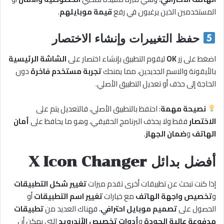
المستخدمين الذين يرغبون في رفع
قيمة موبايلهم
.
حفظ التغييرات وإنشاء الاختصار
اضغط على زر
OK
ليقوم التطبيق بإنشاء اختصار على
الشاشة الرئيسية
بالأيقونة والاسم الجديدين، مما يمنحك
تجربة مستخدم فاخرة
دون
الحاجة إلى حذف أو تعديل التطبيق الأصلي.
نصيحة مهمة
: احتفظ بالتطبيق الأصلي، فالتعديل يتم على
الاختصار
فقط ولا يحذف البرنامج الحقيقي، وهو ما يحافظ على
أمان
الهاتف
و
ضمان الجهاز
.
أفضل بدائل X Icon Changer
إذا كنت تبحث عن تطبيقات أخرى تقدم ميزات
تغيير شكل التطبيقات
و
تخصيص واجهة الهاتف
مع خيارات
تغيير اسم التطبيقات
أو
الحصول على
تصميم موبايل احترافي
، فهناك العديد من
تطبيقات
مدفوعة عالية الجودة
و
أدوات تخصيص الأندرويد
التي يمكن أن