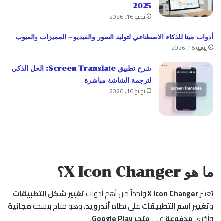
2025
يونيو 16, 2026
أدوات ميتا للذكاء الاصطناعي لتوليد الصور والفيديو – المميزات والعيوب
يونيو 16, 2026
شرح تطبيق Screen Translate: الحل الذكي
لترجمة الشاشة مباشرة
يونيو 16, 2026
ما هو X Icon Changer؟
يُعتبر
X Icon Changer
واحداً من أهم أدوات
تغيير شكل التطبيقات
و
تغيير اسم التطبيقات
على نظام
أندرويد
، وهو متاح بنسخة
مجانية
وأخرى
مدفوعة
على
متجر Google Play
.