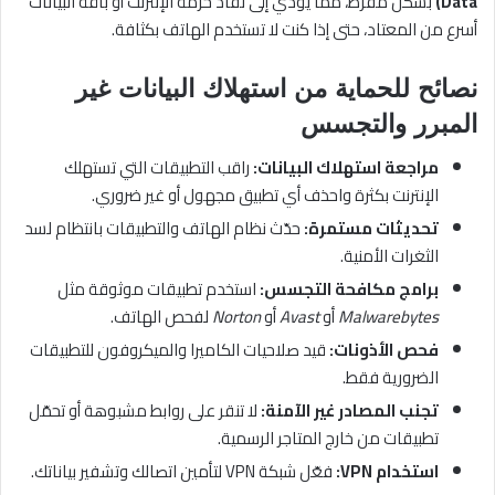
Data)
بشكل مفرط، مما يؤدي إلى نفاد حزمة الإنترنت أو باقة البيانات
أسرع من المعتاد، حتى إذا كنت لا تستخدم الهاتف بكثافة.
نصائح للحماية من استهلاك البيانات غير
المبرر والتجسس
مراجعة استهلاك البيانات:
راقب التطبيقات التي تستهلك
الإنترنت بكثرة واحذف أي تطبيق مجهول أو غير ضروري.
تحديثات مستمرة:
حدّث نظام الهاتف والتطبيقات بانتظام لسد
الثغرات الأمنية.
برامج مكافحة التجسس:
استخدم تطبيقات موثوقة مثل
Malwarebytes
أو
Avast
أو
Norton
لفحص الهاتف.
فحص الأذونات:
قيد صلاحيات الكاميرا والميكروفون للتطبيقات
الضرورية فقط.
تجنب المصادر غير الآمنة:
لا تنقر على روابط مشبوهة أو تحمّل
تطبيقات من خارج المتاجر الرسمية.
استخدام VPN:
فعّل شبكة VPN لتأمين اتصالك وتشفير بياناتك.