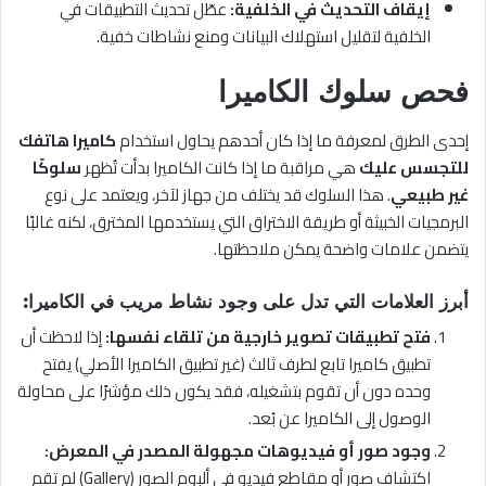
إيقاف التحديث في الخلفية:
عطّل تحديث التطبيقات في
الخلفية لتقليل استهلاك البيانات ومنع نشاطات خفية.
فحص سلوك الكاميرا
إحدى الطرق لمعرفة ما إذا كان أحدهم يحاول استخدام
كاميرا هاتفك
للتجسس عليك
هي مراقبة ما إذا كانت الكاميرا بدأت تُظهر
سلوكًا
غير طبيعي
. هذا السلوك قد يختلف من جهاز لآخر، ويعتمد على نوع
البرمجيات الخبيثة أو طريقة الاختراق التي يستخدمها المخترق، لكنه غالبًا
يتضمن علامات واضحة يمكن ملاحظتها.
أبرز العلامات التي تدل على وجود نشاط مريب في الكاميرا:
فتح تطبيقات تصوير خارجية من تلقاء نفسها:
إذا لاحظت أن
تطبيق كاميرا تابع لطرف ثالث (غير تطبيق الكاميرا الأصلي) يفتح
وحده دون أن تقوم بتشغيله، فقد يكون ذلك مؤشرًا على محاولة
الوصول إلى الكاميرا عن بُعد.
وجود صور أو فيديوهات مجهولة المصدر في المعرض:
اكتشاف صور أو مقاطع فيديو في ألبوم الصور (Gallery) لم تقم