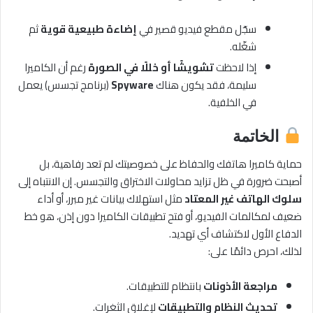
سجّل مقطع فيديو قصير في
إضاءة طبيعية قوية
ثم
شغّله.
إذا لاحظت
تشويشًا أو خللًا في الصورة
رغم أن الكاميرا
سليمة، فقد يكون هناك
Spyware
(برنامج تجسس) يعمل
في الخلفية.
الخاتمة
حماية كاميرا هاتفك والحفاظ على خصوصيتك لم تعد رفاهية، بل
أصبحت ضرورة في ظل تزايد محاولات الاختراق والتجسس. إن الانتباه إلى
سلوك الهاتف غير المعتاد
مثل استهلاك بيانات غير مبرر، أو أداء
ضعيف لمكالمات الفيديو، أو فتح تطبيقات الكاميرا دون إذن، هو خط
الدفاع الأول لاكتشاف أي تهديد.
لذلك، احرص دائمًا على:
مراجعة الأذونات
بانتظام للتطبيقات.
تحديث النظام والتطبيقات
لإغلاق الثغرات.