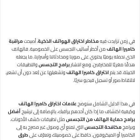
في زمن تزايدت فيه
مخاطر اختراق الهواتف الذكية
، أصبحت
مراقبة
كاميرا الهاتف
من أخطر أساليب التجسس على الخصوصية. فالهاتف
الذي نحمله يوميًا يحتوي على صورنا ومحادثاتنا وأسرارنا، ما يجعله
هدفًا مغريًا للمخترقين. ومع انتشار
برامج التجسس
والتطبيقات
الخبيثة، قد يتم
اختراق كاميرا الهاتف
وتشغيلها عن بُعد دون أن تشعر،
لالتقاط صور أو تسجيل فيديو سريًا.
في هذا الدليل الشامل سنوضح
علامات اختراق كاميرا الهاتف
وكيفية اكتشاف ما إذا كان أحدهم يراقبك، بالإضافة إلى ترشيح
أفضل
برامج حماية الهاتف من التجسس
مثل تطبيقات كشف الأذونات،
وبرامج
مكافحة التجسس
التي تمنع أي وصول غير مصرح به إلى
الكاميرا أو الميكروفون. حافظ على خصوصيتك وتعرّف على
طرق