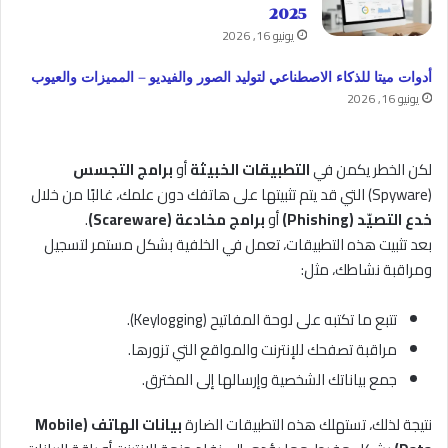
2025
يونيو 16, 2026
أدوات ميتا للذكاء الاصطناعي لتوليد الصور والفيديو – المميزات والعيوب
يونيو 16, 2026
لكن الخطر يكمن في
التطبيقات الخبيثة
أو
برامج التجسس
(Spyware) التي قد يتم تثبيتها على هاتفك دون علمك، غالبًا من خلال
خدع التصيّد (Phishing)
أو
برامج مخادعة (Scareware)
.
بعد تثبيت هذه التطبيقات، تعمل في الخلفية بشكل مستمر لتسجيل
ومراقبة نشاطك، مثل:
تتبع ما تكتبه على لوحة المفاتيح (Keylogging).
مراقبة تصفحك للإنترنت والمواقع التي تزورها.
جمع بياناتك الشخصية وإرسالها إلى المخترق.
نتيجة لذلك، تستهلك هذه التطبيقات الضارة
بيانات الهاتف (Mobile