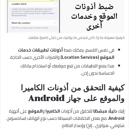
كيفية معرفة ما إذا كان شخص ما يراقبك من خلال كاميرا هاتفك
في نفس القسم، يمكنك ضبط
أذونات تطبيقات خدمات
الموقع (Location Services)
والميزات الأخرى حسب الحاجة.
هذا يمنع التطبيقات من تتبع موقعك أو استخدام بياناتك
الحساسة بدون إذن.
كيفية التحقق من أذونات الكاميرا
والموقع على جهاز Android
إليك
دليلًا مبسّطًا
للتحقق من أذونات
الكاميرا
و
الموقع
على أجهزة
Android
، مع بعض الاختلافات البسيطة حسب نوع الهاتف (سامسونج،
شاومي، هواوي…إلخ) وإصدار النظام: