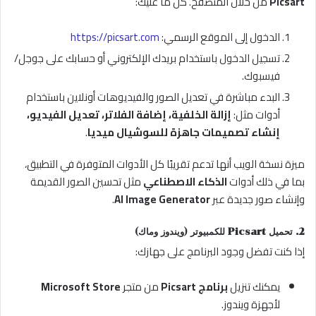
Picsart
من خلال المتصفح. كل ما عليك:
الدخول إلى الموقع الرسمي:
https://picsart.com
تسجيل الدخول باستخدام بريدك الإلكتروني أو حسابك على جوجل/
فيسبوك.
البدء مباشرة في تعديل الصور والفيديوهات أونلاين باستخدام
أدوات مثل:
إزالة الخلفية، إضافة الفلاتر، تعديل الفيديو،
إنشاء تصميمات جاهزة للسوشيال ميديا
.
ميزة نسخة الويب أنها تدعم تقريبًا كل الأدوات المتوفرة في التطبيق،
بما في ذلك أدوات
الذكاء الاصطناعي
مثل تحسين الصور القديمة
وإنشاء صور جديدة عبر
AI Image Generator
.
2. تحميل Picsart للكمبيوتر (ويندوز وماك)
إذا كنت تفضل وجود البرنامج على جهازك:
يمكنك تنزيل
برنامج Picsart
من متجر
Microsoft Store
لأجهزة ويندوز.