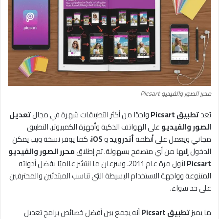
محرر الصور والفيديو Picsart
يُعد
تطبيق Picsart
واحدًا من أكثر التطبيقات شهرة في مجال
تعديل
الصور والفيديو
على الهواتف الذكية وأجهزة الكمبيوتر. التطبيق
مجاني ويعمل على أنظمة
أندرويد
و
iOS
، كما يوفر نسخة ويب يمكن
الدخول إليها من أي متصفح بسهولة. تم إطلاق
محرر الصور والفيديو
Picsart
لأول مرة عام 2011، وسرعان ما انتشر عالميًا بفضل أدواته
المتنوعة وواجهة الاستخدام البسيطة التي تناسب المبتدئين والمحترفين
على حد سواء.
ما يميز
تطبيق Picsart
أنه يجمع بين أفضل خصائص برامج تعديل