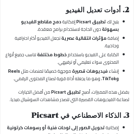
2. أدوات تعديل الفيديو
يتيح لك
تطبيق Picsart
إمكانية
دمج مقاطع الفيديو
بسهولة
دون الحاجة لاستخدام برامج معقدة.
إضافة
مؤثرات انتقالية عصرية
تجعل الفيديو أكثر احترافية
وجاذبية.
الكتابة على الفيديو باستخدام
خطوط مختلفة
تناسب جميع أنواع
المحتوى سواء تعليمي أو ترفيهي.
إنشاء
فيديوهات قصيرة
موجهة خصيصًا لمنصات مثل
Reels
وTikTok
، وهو ما يجعله أداة قوية لصناع المحتوى الرقمي.
بفضل هذه المميزات، أصبح
تطبيق Picsart
من أفضل الخيارات
لصناعة الفيديوهات القصيرة التي تتصدر مشاهدات السوشيال ميديا.
3. الذكاء الاصطناعي في Picsart
إمكانية
تحويل الصور إلى لوحات فنية أو رسومات كرتونية