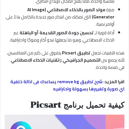
بلمسة واحدة، مما يفتح المجال للإبداع البصري.
ميزة
مولد الصور بالذكاء الاصطناعي (AI Image
Generator)
التي تمكنك من ابتكار صور جديدة بالكامل بناءً على
أوامر نصية.
أداة قوية لـ
تحسين جودة الصور القديمة أو الباهتة
عبر
الذكاء الاصطناعي، وهو ما يجعلها تبدو أكثر وضوحًا واحترافية.
هذه التقنيات تجعل
تطبيق Picsart
يتفوق على كثير من المنافسين،
لأنه يجمع بين
التصميم الجرافيكي
و
تقنيات الذكاء الاصطناعي
في منصة واحدة.
اقرا المزيد:
شرح تطبيق remove bg يساعدك فى اذالة خلفية
اي صورة وتغييرها بسهولة واحترافيه
كيفية تحميل برنامج Picsart