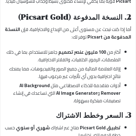
Picsart
قوية بما يكفي لإنشاء محتوى بسيط وجذاب للسوشيال ميديا.
2. النسخة المدفوعة (Picsart Gold)
أما إذا كنت تبحث عن مستوى أعلى من الإبداع والاحترافية، فإن
النسخة
المدفوعة من Picsart
توفر لك:
أكثر من
100 مليون عنصر تصميم
جاهز للاستخدام، بما في ذلك
الملصقات، الرموز، الخلفيات، والفلاتر الاحترافية.
إزالة العلامة المائية من جميع الصور والفيديوهات، مما يمنحك
نتائج احترافية بدون أي تأثيرات غير مرغوب فيها.
أدوات متقدمة للذكاء الاصطناعي مثل
AI Background
Remover
و
AI Image Generator
التي تساعدك في إنشاء
تصميمات مبتكرة بسهولة.
3. السعر وخطط الاشتراك
تطبيق Picsart Gold
متاح عبر اشتراك
شهري أو سنوي
حسب
خطة الدفع التي تختارها.