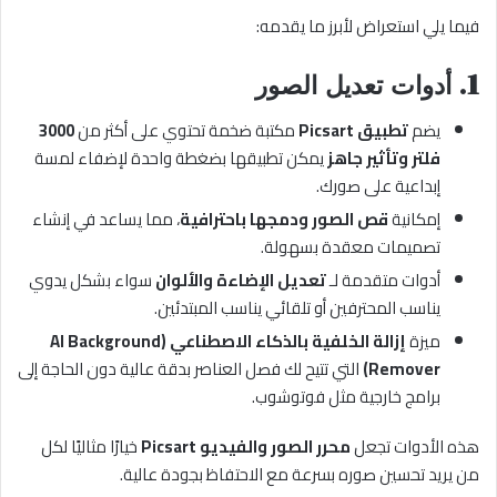
فيما يلي استعراض لأبرز ما يقدمه:
1. أدوات تعديل الصور
يضم
تطبيق Picsart
مكتبة ضخمة تحتوي على أكثر من
3000
فلتر وتأثير جاهز
يمكن تطبيقها بضغطة واحدة لإضفاء لمسة
إبداعية على صورك.
إمكانية
قص الصور ودمجها باحترافية
، مما يساعد في إنشاء
تصميمات معقدة بسهولة.
أدوات متقدمة لـ
تعديل الإضاءة والألوان
سواء بشكل يدوي
يناسب المحترفين أو تلقائي يناسب المبتدئين.
ميزة
إزالة الخلفية بالذكاء الاصطناعي (AI Background
Remover)
التي تتيح لك فصل العناصر بدقة عالية دون الحاجة إلى
برامج خارجية مثل فوتوشوب.
هذه الأدوات تجعل
محرر الصور والفيديو Picsart
خيارًا مثاليًا لكل
من يريد تحسين صوره بسرعة مع الاحتفاظ بجودة عالية.