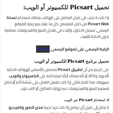
تحميل Picsart للكمبيوتر أو الويب:
إذا كنت لا ترغب في تنزيل البرنامج على الهاتف، يمكنك استخدام
نسخة
Picsart Web
من خلال المتصفح. كل ما عليك هو زيارة الموقع
الرسمي، تسجيل الدخول، والبدء في تعديل الصور والفيديوهات مباشرة
بدون الحاجة للتثبيت.
الرابط الرسمى على لموقع الرسمى
Picsart
.
تحميل برنامج Picsart للكمبيوتر أو الويب
على الرغم من أن
تطبيق Picsart
مخصص بالأساس للهواتف الذكية
(أندرويد وiOS)، إلا أنه يمكنك أيضًا استخدامه على
الكمبيوتر والويب
بسهولة. هذا الخيار مثالي إذا كنت تفضل العمل على شاشة أكبر أو تحتاج
لتصميم الصور والفيديوهات عبر جهازك المكتبي أو اللاب توب.
1. استخدام Picsart عبر الويب
لا تحتاج إلى تنزيل أي برنامج إذا كنت تريد تجربة
محرر الصور والفيديو