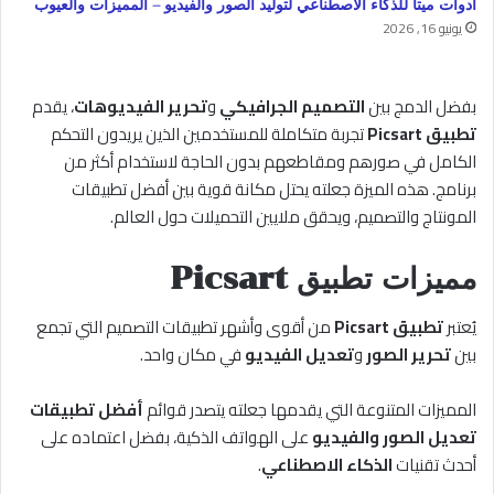
أدوات ميتا للذكاء الاصطناعي لتوليد الصور والفيديو – المميزات والعيوب
يونيو 16, 2026
بفضل الدمج بين
التصميم الجرافيكي
و
تحرير الفيديوهات
، يقدم
تطبيق Picsart
تجربة متكاملة للمستخدمين الذين يريدون التحكم
الكامل في صورهم ومقاطعهم بدون الحاجة لاستخدام أكثر من
برنامج. هذه الميزة جعلته يحتل مكانة قوية بين أفضل تطبيقات
المونتاج والتصميم، ويحقق ملايين التحميلات حول العالم.
مميزات تطبيق Picsart
يُعتبر
تطبيق Picsart
من أقوى وأشهر تطبيقات التصميم التي تجمع
بين
تحرير الصور
و
تعديل الفيديو
في مكان واحد.
المميزات المتنوعة التي يقدمها جعلته يتصدر قوائم
أفضل تطبيقات
تعديل الصور والفيديو
على الهواتف الذكية، بفضل اعتماده على
أحدث تقنيات
الذكاء الاصطناعي
.