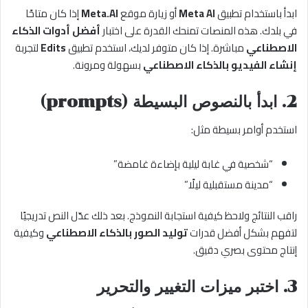
ابدأ باستخدام تطبيق
Meta AI
أو زيارة موقع
Meta.AI
إذا كان متاحًا
في بلدك. هذه المنصات تمنحك القدرة على اختبار
أفضل أدوات الذكاء
الاصطناعي
مباشرة. إذا كان متوفر لديك، استخدم تطبيق
Edits
لتجربة
إنشاء الفيديو بالذكاء الاصطناعي
بسهولة ومرونة.
2.
ابدأ بالنصوص البسيطة (prompts)
استخدم أوامر بسيطة مثل:
“شخصية في غابة ليلية بإضاءة غامضة”
“مدينة مستقبلية ليلًا”
راقب النتائج ولاحظ كيفية استجابة النموذج. بعد ذلك عدّل النص تدريجيًا
لتفهم بشكل أفضل قدرات
توليد الصور بالذكاء الاصطناعي
وكيفية
إنتاج محتوى بصري دقيق.
3.
اختبر ميزات التغيير والتحرير