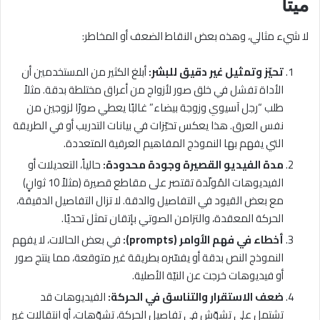
ميتا
لا شيء مثالي، وهذه بعض النقاط الضعف أو المخاطر:
تحيّز وتمثيل غير دقيق للبشر:
أبلغ الكثير من المستخدمين أن
الأداة تفشل في خلق صور لأزواج من أعراق مختلطة بدقة. مثلاً
طلب “رجل آسيوي وزوجة بيضاء” غالبًا يعطي صورًا لزوجين من
نفس العرق. هذا يعكس تحيّزات في بيانات التدريب أو في الطريقة
التي يفهم بها النموذج المفاهيم العرقية المتعددة.
مدة الفيديو القصيرة وجودة محدودة:
حالياً، التعديلات أو
الفيديوهات المُولّدة تقتصر على مقاطع قصيرة (مثلاً 10 ثوانٍ)
مع بعض القيود في التفاصيل والدقة. لا تزال التفاصيل الدقيقة،
الحركة المعقدة، والتزامن الصوتي بإتقان تمثل تحديًا.
أخطاء في فهم الأوامر (prompts):
في بعض الحالات، لا يفهم
النموذج النص بدقة أو يفسّره بطريقة غير متوقعة، مما ينتج صور
أو فيديوهات خرجت عن النيّة الأصلية.
ضعف الاستقرار والتناسق في الحركة:
الفيديوهات قد
تشتمل على تشوّش في تفاصيل الحركة، تشوّهات، أو انتقالات غير