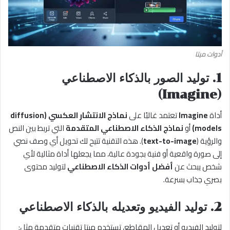
أدوات ميتا
1. توليد الصور بالذكاء الاصطناعي
(Imagine)
أداة
Imagine
تعتمد غالبًا على
نماذج الانتشار العكسي (diffusion
models)
أو
نماذج الذكاء الاصطناعي المتقدمة
التي تربط بين النص
والرؤية (
text-to-image
). هذه التقنية تتيح لك تحويل أي وصف نصي
إلى صورة واقعية أو فنية بجودة عالية، مما يجعلها أداة مثالية لأي
شخص يبحث عن
أفضل أدوات الذكاء الاصطناعي
لتوليد محتوى
بصري جذاب بسرعة.
2. توليد الفيديو وتعديله بالذكاء الاصطناعي
لتوليد الفيديو أو تعديل المقاطع، تستخدم ميتا تقنيات متقدمة مثل: