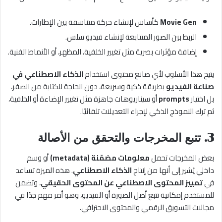
Movie Gen
كأساس لإنشاء حركة متناسقة بين الإطارات.
الربط بين الصور المتتابعة لإنشاء فيديو سلس.
إضافة مؤثرات بصرية مثل تغيير الخلفية، المظهر، أو الأنماط الفنية.
يتيح هذا الأسلوب لأي صانع محتوى استخدام
الذكاء الاصطناعي في
صناعة الفيديو
بطريقة ذكية وسريعة، دون الحاجة للكتابة من الصفر،
بل اختيار
prompts
أو سيناريوهات جاهزة مثل تغيير الإضاءة أو الخلفية،
ثم ترك النموذج الذكي لإجراء التعديلات تلقائيًا.
3. تتبع المخرجات والتحقق من الأصالة
بعض المخرجات تحمل
معلومات مضمّنة (metadata)
أو وسم
داخلي يُشير إلى أنها من إنتاج
الذكاء الاصطناعي
. هذه الميزة تساعد
في
تمييز المحتوى الاصطناعي عن المحتوى الحقيقي
، وتضمن
للمستخدم إمكانية تتبع أصل الصورة أو الفيديو، وهو أمر مهم جدًا في
مجالات التسويق الرقمي والمحتوى الاحترافي.