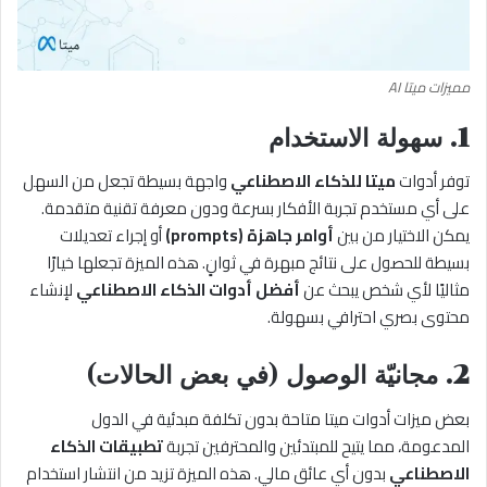
مميزات ميتا AI
1.
سهولة الاستخدام
توفر أدوات
ميتا للذكاء الاصطناعي
واجهة بسيطة تجعل من السهل
على أي مستخدم تجربة الأفكار بسرعة ودون معرفة تقنية متقدمة.
يمكن الاختيار من بين
أوامر جاهزة (prompts)
أو إجراء تعديلات
بسيطة للحصول على نتائج مبهرة في ثوانٍ. هذه الميزة تجعلها خيارًا
مثاليًا لأي شخص يبحث عن
أفضل أدوات الذكاء الاصطناعي
لإنشاء
محتوى بصري احترافي بسهولة.
2.
مجانيّة الوصول (في بعض الحالات)
بعض ميزات أدوات ميتا متاحة بدون تكلفة مبدئية في الدول
المدعومة، مما يتيح للمبتدئين والمحترفين تجربة
تطبيقات الذكاء
الاصطناعي
بدون أي عائق مالي. هذه الميزة تزيد من انتشار استخدام