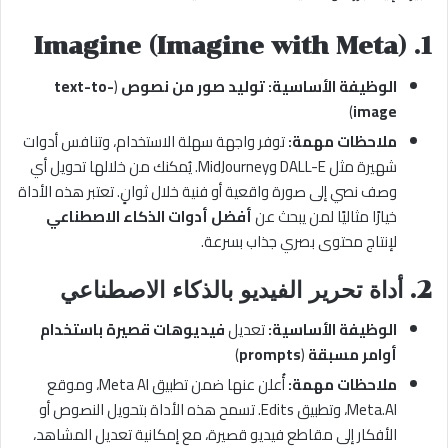
Imagine (Imagine with Meta)
1.
الوظيفة الأساسية:
توليد صور من نصوص
(
text-to-
)
image
ملاحظات مهمة:
توفر واجهة سهلة الاستخدام، وتنافس أدوات
شهيرة مثل DALL-E وMidJourney. يُمكنك من خلالها تحويل أي
وصف نصي إلى صورة واقعية أو فنية خلال ثوانٍ. تعتبر هذه الأداة
خيارًا مثاليًا لمن يبحث عن
أفضل أدوات الذكاء الاصطناعي
لإنتاج محتوى بصري جذاب بسرعة.
2.
أداة تحرير الفيديو بالذكاء الاصطناعي
الوظيفة الأساسية:
تعديل
فيديوهات قصيرة باستخدام
أوامر مسبقة
(
prompts
)
ملاحظات مهمة:
أُعلن عنها ضمن تطبيق Meta AI، وموقع
Meta.AI، وتطبيق Edits. تسمح هذه الأداة بتحويل النصوص أو
الأفكار إلى مقاطع فيديو قصيرة، مع إمكانية تعديل المشاهد،