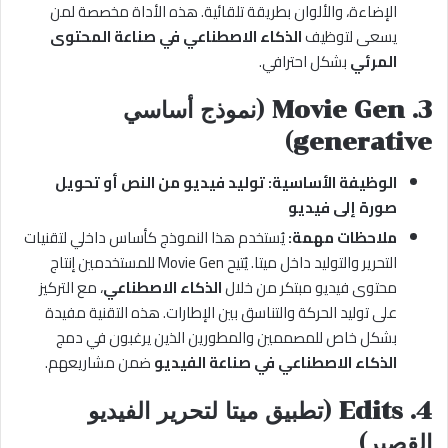
الإضاءة، والألوان بطريقة تلقائية. هذه الأداة مخصصة لمن
يسعى لتوظيف
الذكاء الاصطناعي في صناعة المحتوى
المرئي
بشكل احترافي.
3.
Movie Gen (نموذج أساسي
generative)
الوظيفة الأساسية:
توليد فيديو من النص أو تحويل
صورة إلى فيديو
ملاحظات مهمة:
يُستخدم هذا النموذج كأساس داخلي لتقنيات
التحرير والتوليد داخل ميتا. يُتيح Movie Gen للمستخدمين إنتاج
محتوى فيديو مبتكر من خلال
الذكاء الاصطناعي
، مع التركيز
على توليد الحركة والتناسق بين الإطارات. هذه التقنية مفيدة
بشكل خاص للمصممين والمطورين الذين يرغبون في دمج
الذكاء الاصطناعي في صناعة الفيديو
ضمن مشاريعهم.
4.
Edits (تطبيق ميتا لتحرير الفيديو
القصير)