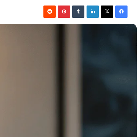
فيسبوك
‫X
لينكدإن
بينتيريست