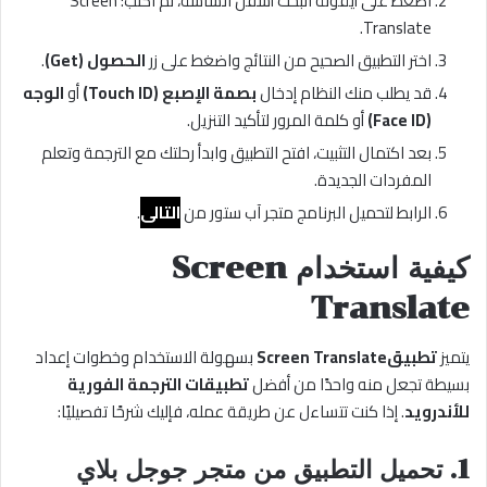
اضغط على أيقونة البحث أسفل الشاشة، ثم اكتب: Screen
Translate.
اختر التطبيق الصحيح من النتائج واضغط على زر
الحصول (Get)
.
قد يطلب منك النظام إدخال
بصمة الإصبع (Touch ID)
أو
الوجه
(Face ID)
أو كلمة المرور لتأكيد التنزيل.
بعد اكتمال التثبيت، افتح التطبيق وابدأ رحلتك مع الترجمة وتعلم
المفردات الجديدة.
الرابط لتحميل البرنامج متجر آب ستور من
التالى
.
كيفية استخدام Screen
Translate
يتميز
تطبيقScreen Translate
بسهولة الاستخدام وخطوات إعداد
بسيطة تجعل منه واحدًا من أفضل
تطبيقات الترجمة الفورية
للأندرويد
. إذا كنت تتساءل عن طريقة عمله، فإليك شرحًا تفصيليًا:
1. تحميل التطبيق من متجر جوجل بلاي