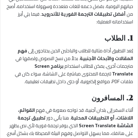
حياتهم اليومية. بفضل دعمه للغات متعددة وسهولة استخدامه، أصبح
من
أفضل تطبيقات الترجمة الفورية للأندرويد
. فيما يلي أبرز
استخداماته العملية:
1. الطلاب
يُعد التطبيق أداة مثالية للطلاب والباحثين الذين يحتاجون إلى
فهم
المقالات والأبحاث الأجنبية
. بدلاً من نسخ النصوص ولصقها في
مترجمات أخرى، يمكن للطالب استخدام
برنامج Screen
Translate
لترجمة المحتوى مباشرة على الشاشة، سواء كان في
ملفات PDF، مواقع إلكترونية، أو حتى داخل تطبيقات تعليمية.
2. المسافرون
أثناء السفر إلى بلدان أجنبية، قد تواجه صعوبة في فهم
القوائم،
اللافتات، أو التطبيقات المحلية
. هنا يأتي دور
تطبيق ترجمة
الشاشة Screen Translate
الذي يوفر ترجمة فورية لأي نص يظهر
على هاتفك، مما يسهل التواصل وفهم البيئة المحيطة بك بشكل أسرع.