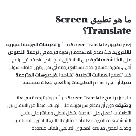
ما هو تطبيق Screen
Translate؟
يُعتبر
تطبيق Screen Translate
من أبرز
تطبيقات الترجمة الفورية
للأندرويد
، حيث يقدم للمستخدمين تجربة فريدة في
ترجمة النصوص
على الشاشة مباشرة
دون الحاجة إلى نسخ النص ولصقه في برامج
أخرى. بمجرد لمسة واحدة، تستطيع ترجمة أي نص يظهر أمامك، سواء
كنت تتصفح
المقالات الأجنبية
، تشاهد
الفيديوهات المترجمة
نصياً
، أو حتى تستخدم
التطبيقات والألعاب بلغات مختلفة
.
ما يميز
برنامج Screen Translate
هو أنه يوفر
ترجمة سريعة
ودقيقة
دون أن يقطع سير تجربتك على الهاتف. فبدلاً من الانتقال بين
التطبيقات، تحصل على الترجمة بشكل لحظي ومباشر على نفس
الشاشة. هذه الميزة تجعله أداة مثالية للطلاب، الباحثين، المسافرين،
وكذلك لمحبي متابعة المحتوى العالمي بلغات متعددة.