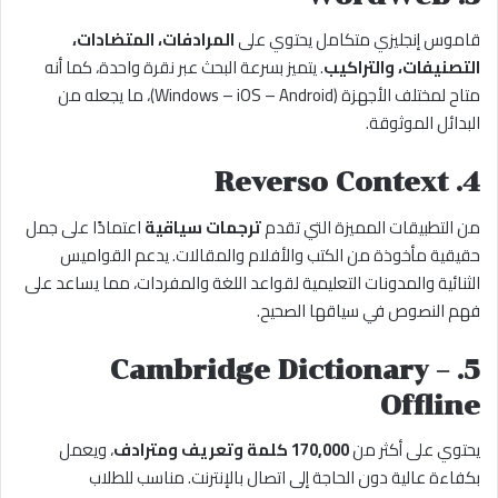
قاموس إنجليزي متكامل يحتوي على
المرادفات، المتضادات،
التصنيفات، والتراكيب
. يتميز بسرعة البحث عبر نقرة واحدة، كما أنه
متاح لمختلف الأجهزة (Windows – iOS – Android)، ما يجعله من
البدائل الموثوقة.
4. Reverso Context
من التطبيقات المميزة التي تقدم
ترجمات سياقية
اعتمادًا على جمل
حقيقية مأخوذة من الكتب والأفلام والمقالات. يدعم القواميس
الثنائية والمدونات التعليمية لقواعد اللغة والمفردات، مما يساعد على
فهم النصوص في سياقها الصحيح.
5. Cambridge Dictionary –
Offline
يحتوي على أكثر من
170,000 كلمة وتعريف ومترادف
، ويعمل
بكفاءة عالية دون الحاجة إلى اتصال بالإنترنت. مناسب للطلاب