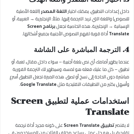
داخل إعدادات التطبيق، يمكنك اختيار
اللغة المصدر
(اللغة الأصلية
للنصوص) واللغة التي تريد الترجمة إليها. مثلاً: الإنجليزية → العربية، أو
الإسبانية → الإنجليزية. هذه الخاصية تجعل
برنامج Screen
Translate
أداة قوية لفهم النصوص الأجنبية بجميع أشكالها.
4. الترجمة المباشرة على الشاشة
عندما يظهر أمامك أي نص بلغة أجنبية – سواء داخل مقال، لعبة، أو
تطبيق – كل ما عليك فعله هو لمسه، وسيظهر لك الترجمة الفورية
مباشرة دون الحاجة إلى نسخ أو لصق. هذه الميزة تجعل التطبيق أسرع
وأسهل بكثير من التطبيقات التقليدية مثل
Google Translate
.
استخدامات عملية لتطبيق Screen
Translate
لا يقتصر
تطبيق Screen Translate
على كونه مجرد أداة ترجمة
تقليدية، بل هو حل عملي يساعد مختلف الفئات من المستخدمين في