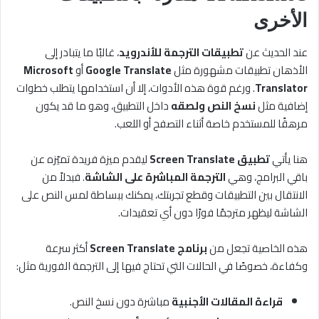
الأخرى
عند الحديث عن
تطبيقات الترجمة للأندرويد
، غالبًا ما يتبادر إلى
الأذهان تطبيقات مشهورة مثل
Google Translate
أو
Microsoft
Translator
. ورغم قوة هذه الأدوات، إلا أن استخدامها يتطلب خطوات
إضافية مثل
نسخ النص ولصقه
داخل التطبيق، وهو ما قد يكون
مرهقًا للمستخدم خاصة أثناء التصفح أو اللعب.
هنا يأتي
تطبيق Screen Translate
ليقدم ميزة فريدة تميّزه عن
باقي البرامج، وهي
الترجمة المباشرة على الشاشة
. فبدلاً من
الانتقال بين التطبيقات وقطع تجربتك، يمكنك ببساطة لمس النص على
الشاشة ليظهر مترجمًا فورًا دون أي تعقيدات.
هذه الخاصية تجعل من
برنامج Screen Translate
أكثر سرعة
وكفاءة، خصوصًا في الحالات التي تحتاج فيها إلى الترجمة الفورية مثل:
قراءة المقالات الأجنبية
مباشرة دون نسخ النص.