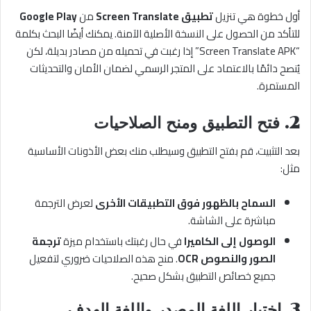
أول خطوة هي تنزيل
تطبيق Screen Translate
من
Google Play
للتأكد من الحصول على النسخة الأصلية الآمنة. يمكنك أيضًا البحث بكلمة
“Screen Translate APK” إذا رغبت في تحميله من مصادر بديلة، لكن
يُنصح دائمًا بالاعتماد على المتجر الرسمي لضمان الأمان والتحديثات
المستمرة.
2. فتح التطبيق ومنح الصلاحيات
بعد التثبيت، قم بفتح التطبيق وسيطلب منك بعض الأذونات الأساسية
مثل:
السماح بالظهور فوق التطبيقات الأخرى
لعرض الترجمة
مباشرة على الشاشة.
الوصول إلى الكاميرا
في حال رغبتك باستخدام ميزة
ترجمة
الصور والنصوص OCR
. منح هذه الصلاحيات ضروري لتفعيل
جميع خصائص التطبيق بشكل صحيح.
3. اختيار اللغة المصدر واللغة الهدف