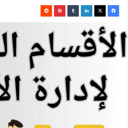
فيسبوك
‫X
لينكدإن
بينتيريست