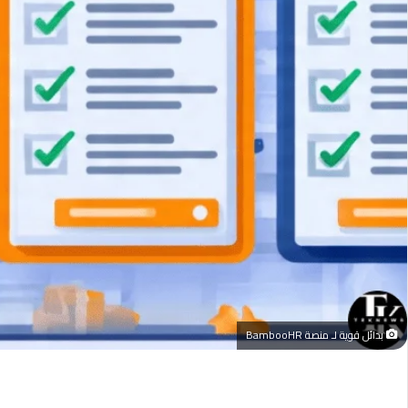
بدائل قوية لـ منصة BambooHR