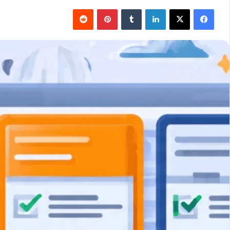
فيسبوك
‫X
لينكدإن
بينتيريست