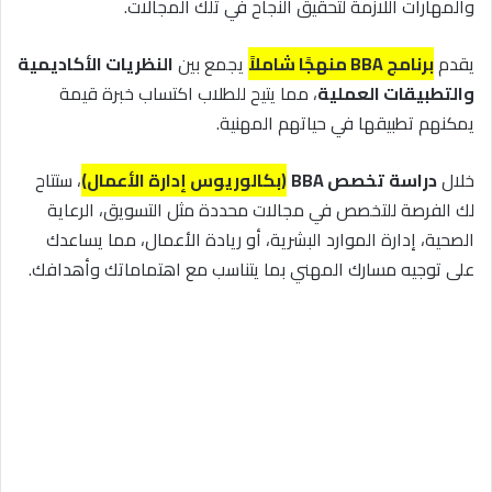
والمهارات اللازمة لتحقيق النجاح في تلك المجالات.
يقدم
برنامج BBA منهجًا شاملاً
يجمع بين
النظريات الأكاديمية
والتطبيقات العملية
، مما يتيح للطلاب اكتساب خبرة قيمة
يمكنهم تطبيقها في حياتهم المهنية.
خلال
دراسة
تخصص BBA
(بكالوريوس إدارة الأعمال)
، ستتاح
لك الفرصة للتخصص في مجالات محددة مثل التسويق، الرعاية
الصحية، إدارة الموارد البشرية، أو ريادة الأعمال، مما يساعدك
على توجيه مسارك المهني بما يتناسب مع اهتماماتك وأهدافك.