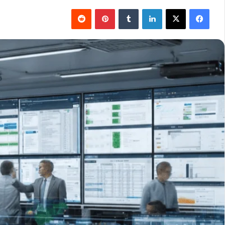
فيسبوك
‫X
لينكدإن
بينتيريست