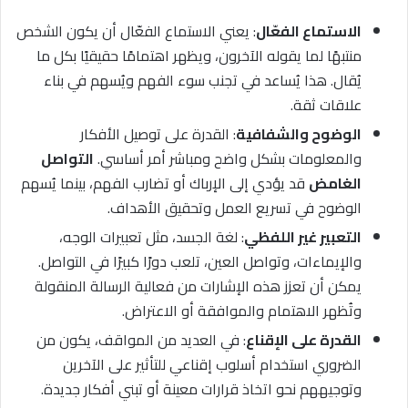
الاستماع الفعّال
: يعني الاستماع الفعّال أن يكون الشخص
منتبهًا لما يقوله الآخرون، ويظهر اهتمامًا حقيقيًا بكل ما
يُقال. هذا يُساعد في تجنب سوء الفهم ويُسهم في بناء
علاقات ثقة.
الوضوح والشفافية
: القدرة على توصيل الأفكار
والمعلومات بشكل واضح ومباشر أمر أساسي.
التواصل
الغامض
قد يؤدي إلى الإرباك أو تضارب الفهم، بينما يُسهم
الوضوح في تسريع العمل وتحقيق الأهداف.
التعبير غير اللفظي
: لغة الجسد، مثل تعبيرات الوجه،
والإيماءات، وتواصل العين، تلعب دورًا كبيرًا في التواصل.
يمكن أن تعزز هذه الإشارات من فعالية الرسالة المنقولة
وتُظهر الاهتمام والموافقة أو الاعتراض.
القدرة على الإقناع
: في العديد من المواقف، يكون من
الضروري استخدام أسلوب إقناعي للتأثير على الآخرين
وتوجيههم نحو اتخاذ قرارات معينة أو تبني أفكار جديدة.