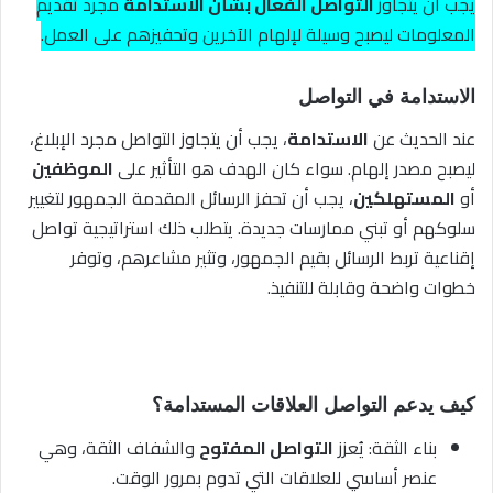
يجب أن يتجاوز
التواصل الفعّال بشأن الاستدامة
مجرد تقديم
المعلومات ليصبح وسيلة لإلهام الآخرين وتحفيزهم على العمل.
الاستدامة في التواصل
عند الحديث عن
الاستدامة
، يجب أن يتجاوز التواصل مجرد الإبلاغ،
ليصبح مصدر إلهام. سواء كان الهدف هو التأثير على
الموظفين
أو
المستهلكين
، يجب أن تحفز الرسائل المقدمة الجمهور لتغيير
سلوكهم أو تبني ممارسات جديدة. يتطلب ذلك استراتيجية تواصل
إقناعية تربط الرسائل بقيم الجمهور، وتثير مشاعرهم، وتوفر
خطوات واضحة وقابلة للتنفيذ.
كيف يدعم التواصل العلاقات المستدامة؟
بناء الثقة: يُعزز
التواصل المفتوح
والشفاف الثقة، وهي
عنصر أساسي للعلاقات التي تدوم بمرور الوقت.