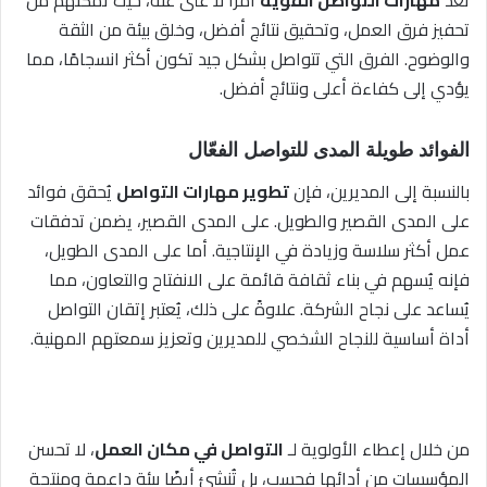
تحفيز فرق العمل، وتحقيق نتائج أفضل، وخلق بيئة من الثقة
والوضوح. الفرق التي تتواصل بشكل جيد تكون أكثر انسجامًا، مما
يؤدي إلى كفاءة أعلى ونتائج أفضل.
الفوائد طويلة المدى للتواصل الفعّال
بالنسبة إلى المديرين، فإن
تطوير مهارات التواصل
يُحقق فوائد
على المدى القصير والطويل. على المدى القصير، يضمن تدفقات
عمل أكثر سلاسة وزيادة في الإنتاجية. أما على المدى الطويل،
فإنه يُسهم في بناء ثقافة قائمة على الانفتاح والتعاون، مما
يُساعد على نجاح الشركة. علاوةً على ذلك، يُعتبر إتقان التواصل
أداة أساسية للنجاح الشخصي للمديرين وتعزيز سمعتهم المهنية.
من خلال إعطاء الأولوية لـ
التواصل في مكان العمل
، لا تحسن
المؤسسات من أدائها فحسب، بل تُنشئ أيضًا بيئة داعمة ومنتجة