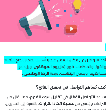
يُعد
التواصل في مكان العمل
عنصرًا أساسيًا لضمان نجاح الأفراد
والفرق والمنظمات. فهو يُعزز
روح الموظفين
، ويزيد من
مشاركتهم، ويحسن
الإنتاجية
، ويُعزز
الرضا الوظيفي
..
كيف يُساهم التواصل في تحقيق النتائج؟
يساعد
التواصل الفعّال في تقليل سوء الفهم
، مما يقلل من
النزاعات ويُحسن من
عملية اتخاذ القرارات
. بالنسبة إلى المديرين،
تُعد
مهارات التواصل القوية
أمرًا لا غنى عنه، حيث تُمكنهم من