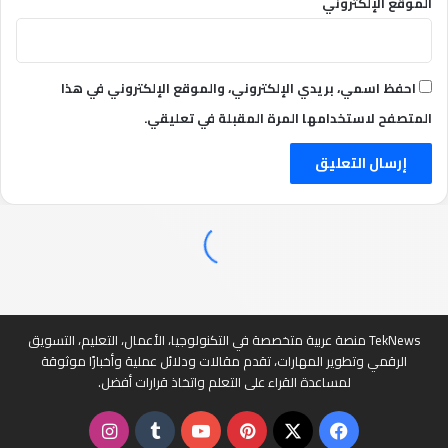
الموقع الإلكتروني
احفظ اسمي، بريدي الإلكتروني، والموقع الإلكتروني في هذا
المتصفح لاستخدامها المرة المقبلة في تعليقي.
TekNews منصة عربية متخصصة في التكنولوجيا، الأعمال، التعليم، التسويق
الرقمي وتطوير المهارات، تقدم مقالات ودلائل عملية وأخبارًا موثوقة
لمساعدة القراء على التعلم واتخاذ قرارات أفضل.
‫X
فيسبوك
بينتيريست
‫YouTube
انستقرام