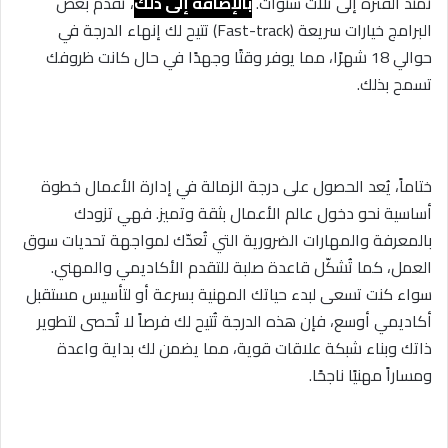
تمتد الفترة إلى ثلاث سنوات.
بالإضافة إلى ذلك
، تُقدم بعض
البرامج خيارات سريعة (Fast-track) تتيح لك إنهاء الدرجة في
حوالي 18 شهرًا، مما يوفر وقتًا وجهدًا في حال كانت ظروفك
تسمح بذلك.
ختاماً، يُعد الحصول على درجة الزمالة في إدارة الأعمال خطوة
أساسية نحو دخول عالم الأعمال بثقة وتميز. فهي تزودك
بالمعرفة والمهارات الضرورية التي تُعدّك لمواجهة تحديات سوق
العمل، كما تُشكّل قاعدة صلبة للتقدم الأكاديمي والمهني.
سواء كنت تسعى لبدء حياتك المهنية بسرعة أو لتأسيس مستقبل
أكاديمي أوسع، فإن هذه الدرجة تُتيح لك فرصاً لا تُحصى لتطوير
ذاتك وبناء شبكة علاقات قوية، مما يضمن لك بداية واعدة
ومساراً مهنيًا ناجحًا.