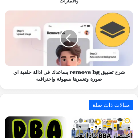
والامارات
شرح
تطبيق
remove
bg
يساعدك
فى
اذالة
خلفية
اي
صورة
شرح تطبيق remove bg يساعدك فى اذالة خلفية اي
وتغييرها
صورة وتغييرها بسهولة واحترافيه
بسهولة
واحترافيه
مقالات ذات صلة