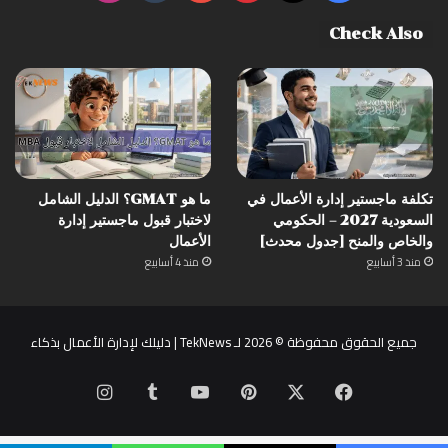
Check Also
تكلفة ماجستير إدارة الأعمال في
ما هو GMAT؟ الدليل الشامل
السعودية 2027 – الحكومي
لاختبار قبول ماجستير إدارة
والخاص والمنح [جدول محدث]
الأعمال
منذ 3 أسابيع
منذ 4 أسابيع
جميع الحقوق محفوظة © 2026 لـ TekNews | دليلك لإدارة الأعمال بذكاء
‫X
فيسبوك
بينتيريست
‫YouTube
انستقرام