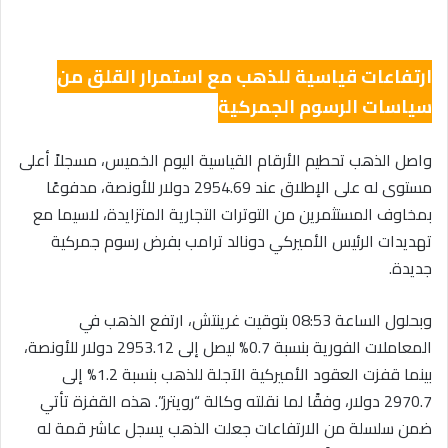
ارتفاعات قياسية للذهب مع استمرار القلق من
سياسات الرسوم الجمركية
واصل الذهب تحطيم الأرقام القياسية اليوم الخميس، مسجلاً أعلى
مستوى له على الإطلاق عند 2954.69 دولار للأونصة، مدفوعًا
بمخاوف المستثمرين من التوترات التجارية المتزايدة، لاسيما مع
تهديدات الرئيس الأميركي دونالد ترامب بفرض رسوم جمركية
جديدة.
وبحلول الساعة 08:53 بتوقيت غرينتش، ارتفع الذهب في
المعاملات الفورية بنسبة 0.7% ليصل إلى 2953.12 دولار للأونصة،
بينما قفزت العقود الأميركية الآجلة للذهب بنسبة 1.2% إلى
2970.7 دولار، وفقًا لما نقلته وكالة “رويترز”. هذه القفزة تأتي
ضمن سلسلة من الارتفاعات جعلت الذهب يسجل عاشر قمة له