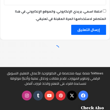
احفظ اسمي، بريدي الإلكتروني، والموقع الإلكتروني في هذا
المتصفح لاستخدامها المرة المقبلة في تعليقي.
TekNews منصة عربية متخصصة في التكنولوجيا، الأعمال، التعليم، التسويق
الرقمي وتطوير المهارات، تقدم مقالات ودلائل عملية وأخبارًا موثوقة
لمساعدة القراء على التعلم واتخاذ قرارات أفضل.
‫X
فيسبوك
بينتيريست
‫YouTube
انستقرام
Check Also