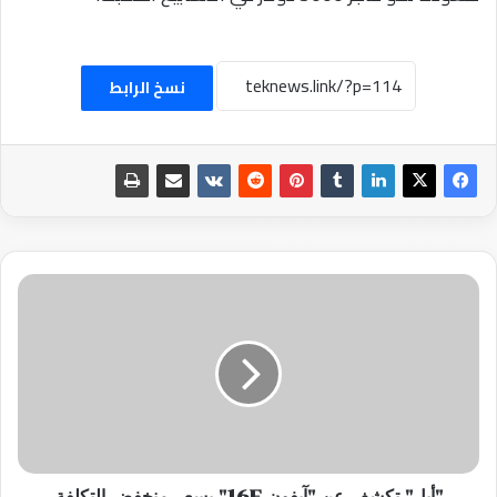
نسخ الرابط
"أبل"
تكشف
عن
"آيفون
16E"
بسعر
منخفض
التكلفة
"أبل" تكشف عن "آيفون 16E" بسعر منخفض التكلفة