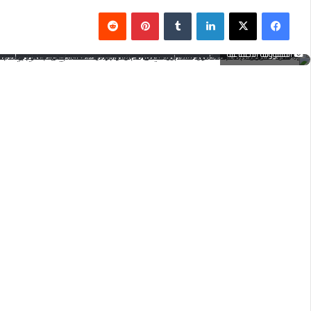
فيسبوك
‫X
لينكدإن
بينتيريست
المسؤولية الاجتماعية