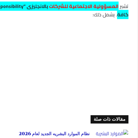
تشير
المسؤولية الاجتماعية للشركات
بالانجليزى “
onsibility”
كافة
. يشمل ذلك:
مقالات ذات صلة
نظام الموارد البشريه الجديد لعام 2026