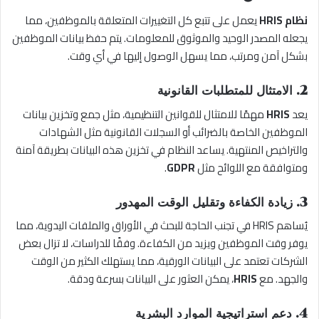
نظام HRIS
يعمل على تتبع كل التغييرات المتعلقة بالموظفين، مما
يجعله المصدر الوحيد والموثوق للمعلومات. يتم حفظ بيانات الموظفين
بشكل آمن ومرتب، مما يسهل الوصول إليها في أي وقت.
2. الامتثال للمتطلبات القانونية
يعد
HRIS
مهمًا للامتثال للقوانين التنظيمية، مثل جمع وتخزين بيانات
الموظفين الخاصة بالضرائب أو السجلات القانونية مثل الشهادات
والتراخيص المنتهية. يساعد النظام في تخزين هذه البيانات بطريقة آمنة
ومتوافقة مع اللوائح مثل
GDPR
.
3. زيادة الكفاءة وتقليل الوقت المهدور
يُساهم HRIS في تجنب الحاجة للبحث في الأوراق والملفات اليدوية، مما
يوفر وقت الموظفين ويزيد من الكفاءة. وفقًا للدراسات، لا تزال بعض
الشركات تعتمد على البيانات الورقية، مما يستهلك الكثير من الوقت
والجهد. مع
HRIS
، يمكن العثور على البيانات بسرعة ودقة.
4. دعم استراتيجية الموارد البشرية