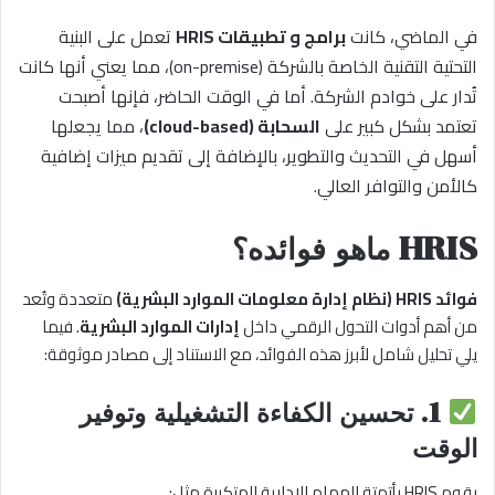
في الماضي، كانت
برامج و تطبيقات
HRIS
تعمل على البنية
التحتية التقنية الخاصة بالشركة (on-premise)، مما يعني أنها كانت
تُدار على خوادم الشركة. أما في الوقت الحاضر، فإنها أصبحت
تعتمد بشكل كبير على
السحابة (cloud-based)
، مما يجعلها
أسهل في التحديث والتطوير، بالإضافة إلى تقديم ميزات إضافية
كالأمن والتوافر العالي.
HRIS ماهو فوائده؟
فوائد HRIS (نظام إدارة معلومات الموارد البشرية)
متعددة وتُعد
من أهم أدوات التحول الرقمي داخل
إدارات الموارد البشرية
. فيما
يلي تحليل شامل لأبرز هذه الفوائد، مع الاستناد إلى مصادر موثوقة:
1.
تحسين الكفاءة التشغيلية وتوفير
الوقت
يقوم HRIS بأتمتة المهام الإدارية المتكررة مثل: