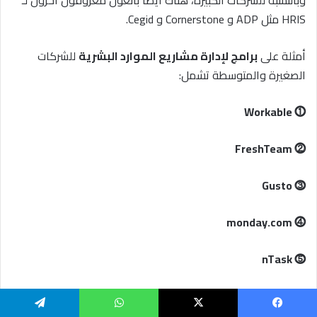
وبالنسبة للشركات الكبيرة، هناك أيضًا بائعون معروفون آخرون لـ
HRIS مثل ADP و Cornerstone و Cegid.
أمثلة على
برامج لإدارة مشاريع الموارد البشرية
للشركات
الصغيرة والمتوسطة تشمل:
⓵ Workable
⓶ FreshTeam
⓷ Gusto
⓸ monday.com
⓹ nTask
⓺ Rippling HR