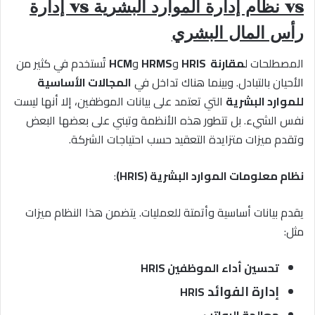
vs نظام إدارة الموارد البشرية vs إدارة
رأس المال البشري
المصطلحات ل
مقارنة
HRIS
و
HRMS
و
HCM
تُستخدم في كثير من
الأحيان بالتبادل. وبينما هناك تداخل في
المجالات الأساسية
للموارد البشرية
التي تعتمد على بيانات الموظفين، إلا أنها ليست
نفس الشيء. بل تتطور هذه الأنظمة وتبني على بعضها البعض
وتقدم ميزات متزايدة التعقيد حسب احتياجات الشركة.
نظام معلومات الموارد البشرية (HRIS)
:
يقدم بيانات أساسية وأتمتة للعمليات. يتضمن هذا النظام ميزات
مثل:
تحسين أداء الموظفين HRIS
إدارة الفوائد
HRIS