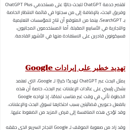
تقتصر خدمة ChatGPT للبحث حاليًا على مستخدمي ChatGPT Plus
وفريق البحث، بالإضافة إلى من سجلوا في قائمة الانتظار الخاصة
بـ SearchGPT، بينما من المتوقع أن تتاح للمؤسسات التعليمية
والتجارية في الأسابيع المقبلة. أما المستخدمون المجانيون،
فسيكونون قادرين على الاستفادة منها في الأشهر القادمة.
تهديد خطير على إيرادات Google
يمثل البحث عبر ChatGPT تهديدًا كبيرًا لـ Google، التي تعتمد
بشكل رئيسي على عائدات الإعلانات عبر البحث، خاصة أن هذه
الخطوة تأتي في وقت غير مناسب تمامًا، إذ تواجه Google
بالفعل دعويين قضائيتين بسبب احتكارها لسوق البحث والإعلانات.
وقد تؤدي هذه المنافسة إلى فرض المزيد من الضغوط عليها.
وقد زاد من صعوبة الموقف لـ Google النجاح السريع الذي حققه