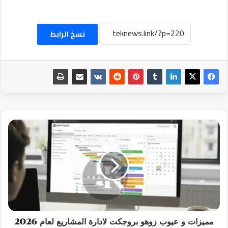
نسخ الرابط
مميزات
و
عيوب
زوهو
بروجكت
لادارة
المشاريع
لعام
2026
مميزات و عيوب زوهو بروجكت لادارة المشاريع لعام 2026