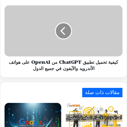
كيفية
تحميل
تطبيق
ChatGPT
من
OpenAI
على
هواتف
الأندرويد
والآيفون
كيفية تحميل تطبيق ChatGPT من OpenAI على هواتف
في
الأندرويد والآيفون في جميع الدول
جميع
الدول
مقالات ذات صلة