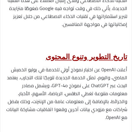
التحتية للذكاء الاصطناعي ومدى إقبال العملاء على هذه التقنية
الجديدة. يأتي ذلك في وقت تواجه فيه Google ضغوطًا متزايدة
لتبرير استثماراتها في تقنيات الذكاء الاصطناعي من خلال تعزيز
إمكانياتها في مواجهة المنافسين.
تاريخ التطوير وتنوع المحتوى
أعلنت OpenAI عن اختبار نموذج أولي للخدمة في يوليو الخميش
الماضي، واليوم، تمثل الخدمة الجديدة تتويجًا لتلك التجارب. يعتمد
البحث عبر ChatGPT على نموذج GPT-4o، ويشمل مصادر
معلومات متنوعة تغطي الطقس، الرياضة، الأسهم، الأخبار،
والخرائط، بالإضافة إلى معلومات عامة من الإنترنت، وذلك بفضل
شراكات مع مزودي بيانات آخرين وقعوا اتفاقيات مشاركة البيانات
مع OpenAI.