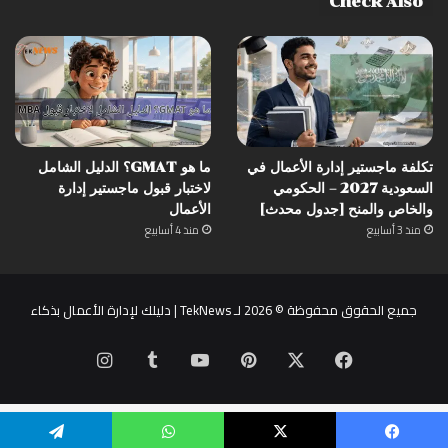
Check Also
تكلفة ماجستير إدارة الأعمال في
ما هو GMAT؟ الدليل الشامل
السعودية 2027 – الحكومي
لاختبار قبول ماجستير إدارة
والخاص والمنح [جدول محدث]
الأعمال
منذ 3 أسابيع
منذ 4 أسابيع
جميع الحقوق محفوظة © 2026 لـ TekNews | دليلك لإدارة الأعمال بذكاء
‫X
فيسبوك
بينتيريست
‫YouTube
انستقرام