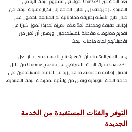
يُعدّ البحث عبر ChatGPT تحولًا في مفهوم البحث الرقمي
التقليدي، إذ يهدف إلى تقليل الحاجة إلى تكرار عمليات البحث من
خلال طرح الأسئلة بطريقة محادثاتية ثم المتابعة للحصول على
إجابات دقيقة ومحدثة. تُعدّ هذه الميزة تحديدًا تطورًا كبيرًا في
تقديم معلومات مفصلة للمستخدمين، ويمكن أن تغير من
تفضيلاتهم تجاه منصات البحث.
ومن المثير للاهتمام أن OpenAI تتيح للمستخدمين خيار جعل
ChatGPT محرك البحث الافتراضي في متصفح Chrome من خلال
تحميل إضافة مخصصة، ما قد يزيد من اعتماد المستخدمين على
خدمة البحث التوليدية ويقلل من ولائهم لمحركات البحث التقليدية.
التوفر والفئات المستفيدة من الخدمة
الجديدة