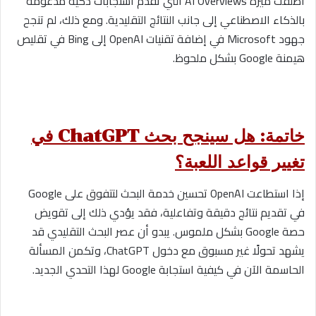
أطلقت ميزة AI Overviews التي تقدم استجابات ذكية مدعومة
بالذكاء الاصطناعي إلى جانب النتائج التقليدية. ومع ذلك، لم تنجح
جهود Microsoft في إضافة تقنيات OpenAI إلى Bing في تقليص
هيمنة Google بشكل ملحوظ.
خاتمة: هل سينجح بحث ChatGPT في
تغيير قواعد اللعبة؟
إذا استطاعت OpenAI تحسين خدمة البحث لتتفوق على Google
في تقديم نتائج دقيقة وتفاعلية، فقد يؤدي ذلك إلى تقويض
حصة Google بشكل ملموس. يبدو أن عصر البحث التقليدي قد
يشهد تحولًا غير مسبوق مع دخول ChatGPT، وتكمن المسألة
الحاسمة الآن في كيفية استجابة Google لهذا التحدي الجديد.