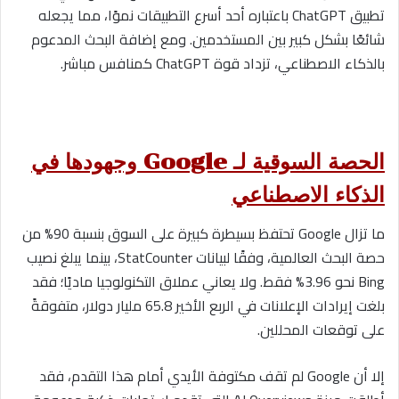
تطبيق ChatGPT باعتباره أحد أسرع التطبيقات نموًا، مما يجعله
شائعًا بشكل كبير بين المستخدمين. ومع إضافة البحث المدعوم
بالذكاء الاصطناعي، تزداد قوة ChatGPT كمنافس مباشر.
الحصة السوقية لـ Google وجهودها في
الذكاء الاصطناعي
ما تزال Google تحتفظ بسيطرة كبيرة على السوق بنسبة 90% من
حصة البحث العالمية، وفقًا لبيانات StatCounter، بينما يبلغ نصيب
Bing نحو 3.96% فقط. ولا يعاني عملاق التكنولوجيا ماديًا؛ فقد
بلغت إيرادات الإعلانات في الربع الأخير 65.8 مليار دولار، متفوقةً
على توقعات المحللين.
إلا أن Google لم تقف مكتوفة الأيدي أمام هذا التقدم، فقد