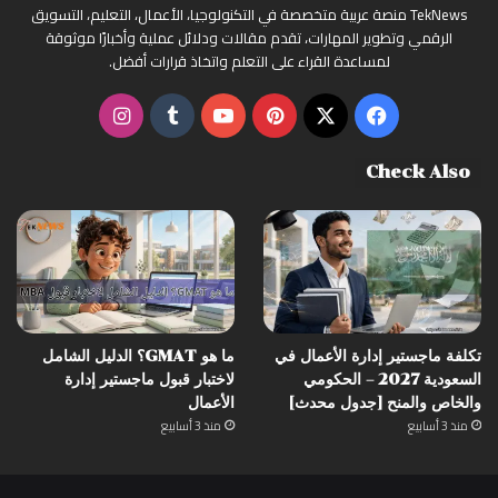
ع
TekNews منصة عربية متخصصة في التكنولوجيا، الأعمال، التعليم، التسويق
ن
الرقمي وتطوير المهارات، تقدم مقالات ودلائل عملية وأخبارًا موثوقة
:
لمساعدة القراء على التعلم واتخاذ قرارات أفضل.
‫X
فيسبوك
بينتيريست
‫YouTube
انستقرام
Check Also
تكلفة ماجستير إدارة الأعمال في
ما هو GMAT؟ الدليل الشامل
السعودية 2027 – الحكومي
لاختبار قبول ماجستير إدارة
والخاص والمنح [جدول محدث]
الأعمال
منذ 3 أسابيع
منذ 3 أسابيع