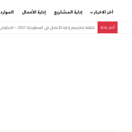
أخر الاخبار
إدارة المشاريع
إدارة الأعمال
الموارد
أخبار عاجلة
تكلفة ماجستير إدارة الأعمال في السعودية 2027 – الحكومي والخاص والمنح [جدول محدث]