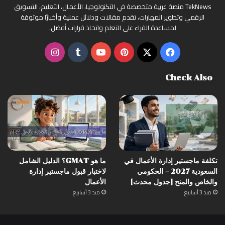
ع
TekNews منصة عربية متخصصة في التكنولوجيا، الأعمال، التعليم، التسويق
ن
الرقمي وتطوير المهارات، تقدم مقالات ودلائل عملية وأخبارًا موثوقة
:
لمساعدة القراء على التعلم واتخاذ قرارات أفضل.
‫X
فيسبوك
بينتيريست
‫YouTube
انستقرام
Check Also
تكلفة ماجستير إدارة الأعمال في
ما هو GMAT؟ الدليل الشامل
السعودية 2027 – الحكومي
لاختبار قبول ماجستير إدارة
والخاص والمنح [جدول محدث]
الأعمال
منذ 3 أسابيع
منذ 3 أسابيع