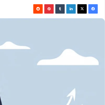
فيسبوك
‫X
لينكدإن
بينتيريست