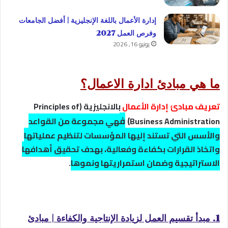
إدارة الأعمال باللغة الإنجليزية | أفضل الجامعات
وفرص العمل 2027
يونيو 16, 2026
ما هي مبادئ ادارة الاعمال؟
تعريف مبادئ إدارة الأعمال
بالانجليزية (Principles of
)
ف
Business Administration
هي مجموعة من القواعد
والأسس التي تستند إليها المؤسسات لتنظيم عملياتها
واتخاذ القرارات بكفاءة وفعالية، بهدف تحقيق أهدافها
الاستراتيجية وضمان استمراريتها ونموها
.
1. مبدأ تقسيم العمل لزيادة الإنتاجية والكفاءة | مبادئ