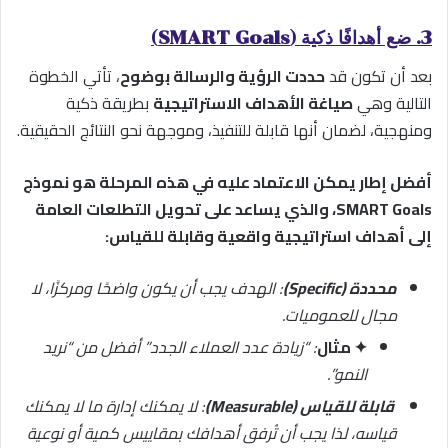
3. ضع أهدافًا ذكية (SMART Goals)
بعد أن تكون قد
حددت الرؤية والرسالة بوضوح
، تأتي الخطوة
التالية وهي
صياغة الأهداف الاستراتيجية
بطريقة ذكية
ومنهجية، لضمان أنها قابلة للتنفيذ، وموجهة نحو النتائج الحقيقية.
أفضل إطار يمكن الاعتماد عليه في هذه المرحلة هو نموذج
SMART Goals، والذي يساعد على تحويل التطلعات العامة
إلى أهداف استراتيجية واقعية وقابلة للقياس:
محددة (Specific)
: الهدف يجب أن يكون واضحًا ومركزًا، لا
مجال للعموميات.
✦ مثال
: “زيادة عدد العملاء الجدد” أفضل من “نريد
النمو”.
قابلة للقياس (Measurable)
: لا يمكنك إدارة ما لا يمكنك
قياسه، لذا يجب أن تُرفق أهدافك بمقاييس كمية أو نوعية