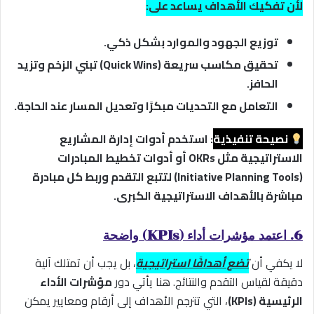
لأن تفكيك الأهداف يساعد على:
توزيع الجهود والموارد بشكل ذكي.
تحقيق مكاسب سريعة (Quick Wins) تبني الزخم وتزيد
الحافز.
التعامل مع التحديات مبكرًا وتعديل المسار عند الحاجة.
نصيحة تنفيذية
:
استخدم أدوات إدارة المشاريع
الاستراتيجية مثل OKRs أو أدوات تخطيط المبادرات
(Initiative Planning Tools) لتتبع التقدم وربط كل مبادرة
مباشرة بالأهداف الاستراتيجية الكبرى.
6. اعتمد مؤشرات أداء (KPIs) واضحة
لا يكفي أن
تضع أهدافًا استراتيجية
، بل يجب أن تمتلك آلية
دقيقة لقياس التقدم والنتائج. هنا يأتي دور
مؤشرات الأداء
الرئيسية (KPIs)
، التي تترجم الأهداف إلى أرقام ومعايير يمكن