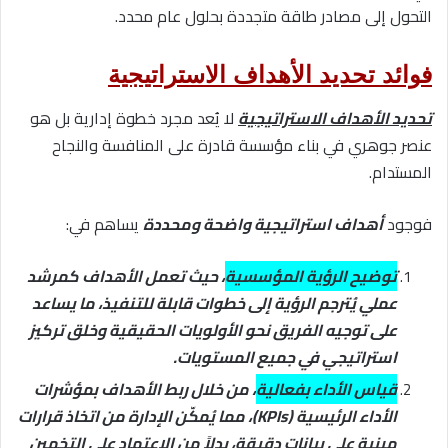
التحول إلى مصادر طاقة متجددة بحلول عام محدد.
فوائد تحديد الأهداف الاستراتيجية
تحديد الأهداف الاستراتيجية
لا يُعد مجرد خطوة إدارية بل هو
عنصر جوهري في بناء مؤسسة قادرة على المنافسة والنجاح
المستدام.
فوجود
أهداف استراتيجية واضحة ومحددة
يساهم في:
توضيح الرؤية المؤسسية
، حيث تعمل الأهداف كمرشد
عملي يُترجم الرؤية إلى خطوات قابلة للتنفيذ، ما يساعد
على توجيه الفريق نحو الأولويات الحقيقية وخلق تركيز
استراتيجي في جميع المستويات.
قياس الأداء بفعالية
، من خلال ربط الأهداف بمؤشرات
الأداء الرئيسية (KPIs)، مما يُمكّن الإدارة من اتخاذ قرارات
مبنية على بيانات دقيقة، بدلاً من الاعتماد على التخمين