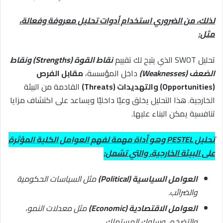
لذلك، من الضروري استخدام أدوات تحليل معروفة وفعالة،
مثل:
تحليل SWOT الذي يتيح لك تقييم
نقاط القوة (Strengths) ونقاط
الضعف (Weaknesses)
داخل المؤسسة،
مقابل الفرص
(Opportunities) والتهديدات (Threats)
القادمة من البيئة
الخارجية. هذا التحليل يخلق وعيًا داخليًا ويساعد على اكتشاف مزايا
تنافسية يمكن البناء عليها.
تحليل PESTEL وهو أداة مهمة لفهم العوامل الكلية المؤثرة
على البيئة الخارجية، والتي تشمل:
العوامل السياسية (Political)
مثل السياسات الحكومية
والضرائب.
العوامل الاقتصادية (Economic)
مثل معدلات النمو،
والتضخم، وسلوك المستهلك.