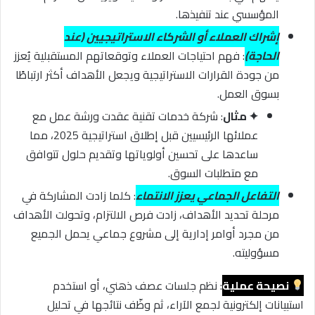
المؤسسي عند تنفيذها.
إشراك العملاء أو الشركاء الاستراتيجيين (عند
الحاجة)
: فهم احتياجات العملاء وتوقعاتهم المستقبلية يُعزز
من جودة القرارات الاستراتيجية ويجعل الأهداف أكثر ارتباطًا
بسوق العمل.
✦ مثال
: شركة خدمات تقنية عقدت ورشة عمل مع
عملائها الرئيسيين قبل إطلاق استراتيجية 2025، مما
ساعدها على تحسين أولوياتها وتقديم حلول تتوافق
مع متطلبات السوق.
التفاعل الجماعي يعزز الانتماء
: كلما زادت المشاركة في
مرحلة تحديد الأهداف، زادت فرص الالتزام، وتحولت الأهداف
من مجرد أوامر إدارية إلى مشروع جماعي يحمل الجميع
مسؤوليته.
نصيحة عملية
: نظم جلسات عصف ذهني، أو استخدم
استبيانات إلكترونية لجمع الآراء، ثم وظّف نتائجها في تحليل