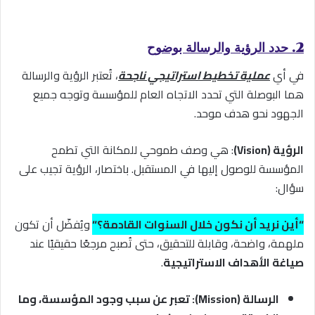
2. حدد الرؤية والرسالة بوضوح
في أي
عملية تخطيط استراتيجي ناجحة
، تُعتبر الرؤية والرسالة
هما البوصلة التي تحدد الاتجاه العام للمؤسسة وتوجه جميع
الجهود نحو هدف موحد.
الرؤية (Vision)
: هي وصف طموحي للمكانة التي تطمح
المؤسسة للوصول إليها في المستقبل. باختصار، الرؤية تجيب على
سؤال:
“أين نريد أن نكون خلال السنوات القادمة؟
“
ويُفضّل أن تكون
ملهمة، واضحة، وقابلة للتحقيق، حتى تُصبح مرجعًا حقيقيًا عند
صياغة الأهداف الاستراتيجية
.
الرسالة (Mission): تعبر عن سبب وجود المؤسسة، وما