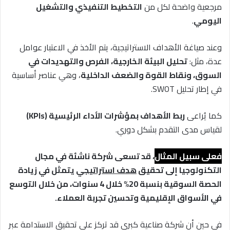
مرجعية واضحة لكل من
التخطيط التنفيذي والتشغيل
اليومي
.
وعند صياغة الأهداف الاستراتيجية، يتم الأخذ في الاعتبار عوامل
عدة، مثل:
تحليل البيئة الخارجية، الفرص والتهديدات في
السوق، ونقاط القوة والضعف الداخلية
، وهي عناصر أساسية
في إطار تحليل SWOT.
كما يُراعى
ربط الأهداف بمؤشرات الأداء الرئيسية (KPIs)
لقياس مدى التقدم بشكل دوري.
فعلى سبيل المثال
، قد تسعى شركة ناشئة في مجال
التكنولوجيا إلى تحقيق
هدف استراتيجي
يتمثل في زيادة
الحصة السوقية بنسبة 20% خلال 4 سنوات، من خلال التوسع
في الأسواق الإقليمية وتحسين تجربة العملاء.
في حين أن شركة صناعية كبرى قد تركز على تحقيق الاستدامة عبر