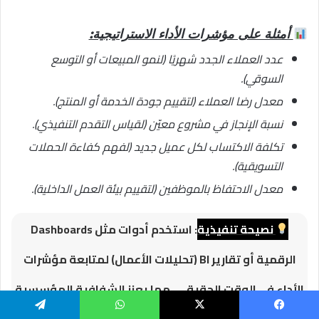
أمثلة على مؤشرات الأداء الاستراتيجية:
عدد العملاء الجدد شهريًا (لنمو المبيعات أو التوسع
السوقي).
معدل رضا العملاء (لتقييم جودة الخدمة أو المنتج).
نسبة الإنجاز في مشروع معيّن (لقياس التقدم التنفيذي).
تكلفة الاكتساب لكل عميل جديد (لفهم كفاءة الحملات
التسويقية).
معدل الاحتفاظ بالموظفين (لتقييم بيئة العمل الداخلية).
نصيحة تنفيذية
: استخدم أدوات مثل Dashboards
الرقمية أو تقارير BI (تحليلات الأعمال) لمتابعة مؤشرات
الأداء في الوقت الحقيقي، مما يعزز الشفافية المؤسسية
ويُسرّع عملية اتخاذ القرار.