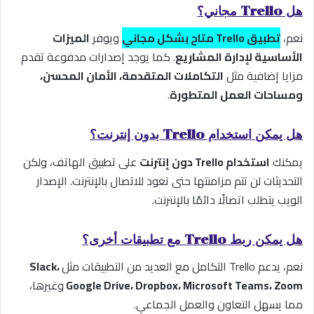
هل Trello مجاني؟
نعم،
تطبيق Trello متاح بشكل مجاني
ويوفر
الميزات
الأساسية لإدارة المشاريع
. كما يوجد إصدارات مدفوعة تقدم
مزايا إضافية مثل
التكاملات المتقدمة، الأمان المحسن،
ومساحات العمل المتطورة
.
هل يمكن استخدام Trello بدون إنترنت؟
يمكنك
استخدام Trello دون إنترنت
على تطبيق الهاتف، ولكن
التحديثات لن تتم مزامنتها حتى تعود للاتصال بالإنترنت. الإصدار
الويب يتطلب اتصالًا دائمًا بالإنترنت.
هل يمكن ربط Trello مع تطبيقات أخرى؟
نعم، يدعم Trello التكامل مع العديد من التطبيقات مثل
Slack،
Google Drive، Dropbox، Microsoft Teams، Zoom
وغيرها،
مما يسهل التعاون والعمل الجماعي.