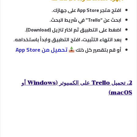
افتح متجر App Store على جهازك.
ابحث عن “Trello” في شريط البحث.
اضغط على التطبيق ثم اختر تنزيل (Download).
بعد انتهاء التثبيت، افتح التطبيق وابدأ باستخدامه.
تحميل من App Store
أو قم بتقصير كل ذلك
2. تحميل Trello على الكمبيوتر (Windows أو
macOS)