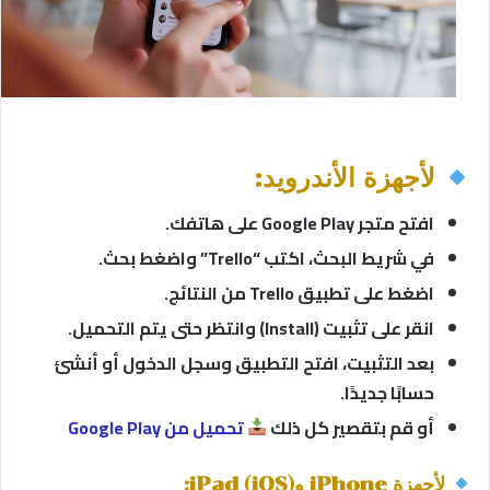
لأجهزة الأندرويد:
افتح متجر Google Play على هاتفك.
في شريط البحث، اكتب “Trello” واضغط بحث.
اضغط على تطبيق Trello من النتائج.
انقر على تثبيت (Install) وانتظر حتى يتم التحميل.
بعد التثبيت، افتح التطبيق وسجل الدخول أو أنشئ
حسابًا جديدًا.
أو قم بتقصير كل ذلك
تحميل من Google Play
لأجهزة iPhone وiPad (iOS):