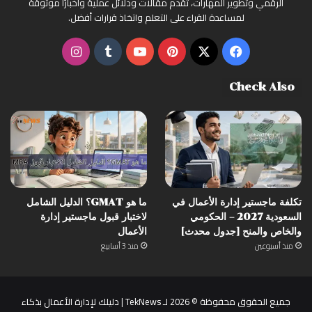
الرقمي وتطوير المهارات، تقدم مقالات ودلائل عملية وأخبارًا موثوقة
لمساعدة القراء على التعلم واتخاذ قرارات أفضل.
‫X
فيسبوك
بينتيريست
‫YouTube
انستقرام
Check Also
تكلفة ماجستير إدارة الأعمال في
ما هو GMAT؟ الدليل الشامل
السعودية 2027 – الحكومي
لاختبار قبول ماجستير إدارة
والخاص والمنح [جدول محدث]
الأعمال
منذ أسبوعين
منذ 3 أسابيع
جميع الحقوق محفوظة © 2026 لـ TekNews | دليلك لإدارة الأعمال بذكاء