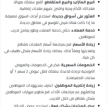
البيع المتزايد والبيع المتقاطع
: أقنع عملائك بفوائد
منتجاتك الأكثر ربحية واقترح عليهم منتجات إضافية.
العثور على أسواق جديدة
: استخدم أبحاث السوق لمعرفة
ما إذا كانت هناك فرص للتوسع في مناطق جديدة.
خدمة العملاء
: حسّن خدمة العملاء وطور برنامج تدريب
للموظفين.
زيادة الأسعار
: قم بمراجعة أسعار المنتجات بانتظام
وتعديلها وفقاً لذلك. يمكنك زيادة الأسعار بشكل طفيف في
كل مرة.
الخصومات السعرية
: فكر في الخصومات والعروض
الترويجية لزيادة قاعدة عملائك (مثل عروض 2 بسعر 1 أو
ساعات التخفيضات).
زيادة إنتاجية الموظفين
: اعترف بمجهودات الموظفين
وكافئهم عبر مراجعات الأداء. قم بتطوير مهارات الموظفين
بشكل منتظم من خلال التدريب.
عرض المنتجات بشكل فعال
: استخدم عروض التجزئة