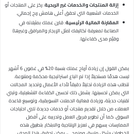
إزالة المنتجات والخدمات غير الربحية
: ركز على المنتجات أو
الخدمات الشعبية التي تحقق أعلى هامش ربح إجمالي.
المقارنة المالية الرئيسية
: قارن عملك بمثيلاته في
الصناعة لمعرفة تكاليفك (مثل الإيجار والمرافق وغيرها)
وقيّم مدى كفاءتها.
يمكن القول إن زيادة أرباح عملك بنسبة 20% في غضون 6 أشهر
ليست هدفًا مستحيلاً إذا تم اتباع استراتيجية محكمة ومتنوعة.
تتطلب هذه الزيادة تحليلاً دقيقاً لأداء الأعمال وتحديد المجالات
التي يمكن تحسينها. يشمل ذلك تحسين الكفاءة التشغيلية، وتبني
تقنيات حديثة، وزيادة فعالية الحملات التسويقية، وتوسيع قاعدة
العملاء من خلال تقديم منتجات أو خدمات جديدة تلبي احتياجات
السوق. كما أن تطوير فريق العمل وتدريبه على أفضل
الممارسات يسهم في تعزيز الإنتاجية والابتكار. بتطبيق هذه
الخطوات بشكل متسق ومنهجي، يمكن تحقيق هذا الهدف