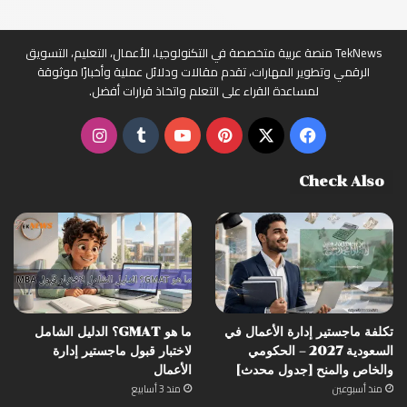
TekNews منصة عربية متخصصة في التكنولوجيا، الأعمال، التعليم، التسويق
الرقمي وتطوير المهارات، تقدم مقالات ودلائل عملية وأخبارًا موثوقة
لمساعدة القراء على التعلم واتخاذ قرارات أفضل.
‫X
فيسبوك
بينتيريست
‫YouTube
انستقرام
Check Also
تكلفة ماجستير إدارة الأعمال في
ما هو GMAT؟ الدليل الشامل
السعودية 2027 – الحكومي
لاختبار قبول ماجستير إدارة
والخاص والمنح [جدول محدث]
الأعمال
منذ أسبوعين
منذ 3 أسابيع