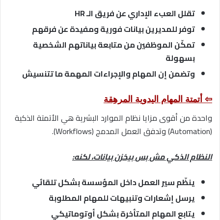
تقلل العبء الإداري عن فريق الـ HR
توفر للمديرين بيانات فورية ومفيدة عن فرقهم
تمكّن الموظفين من متابعة بياناتهم الشخصية
بسهولة
وتضمن إن المهام والإجراءات المهمة ما تتنسيش
⇦ أتمتة المهام اليدوية المرهِقة
واحدة من أقوى مزايا نظام الموارد البشرية هي الأتمتة الذكية
(Automation) وتدفق العمل المدمج (Workflows).
النظام الذكي مش بس بيخزن بيانات، لكنه:
ينظّم سير العمل داخل المؤسسة بشكل تلقائي
يرسل إشعارات وتنبيهات للمهام المطلوبة
يتابع المهام المتأخرة بشكل أوتوماتيكي