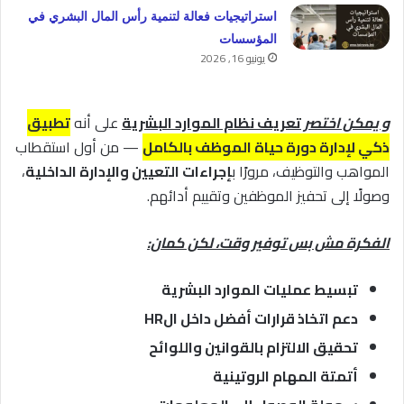
استراتيجيات فعالة لتنمية رأس المال البشري في
المؤسسات
يونيو 16, 2026
و يمكن اختصر
تعريف نظام الموارد البشرية
على أنه
تطبيق
ذكي لإدارة دورة حياة الموظف بالكامل
— من أول استقطاب
المواهب والتوظيف، مرورًا ب
إجراءات التعيين والإدارة الداخلية
،
وصولًا إلى تحفيز الموظفين وتقييم أدائهم.
الفكرة مش بس توفير وقت، لكن كمان:
تبسيط عمليات الموارد البشرية
دعم اتخاذ قرارات أفضل داخل الHR
تحقيق الالتزام بالقوانين واللوائح
أتمتة المهام الروتينية