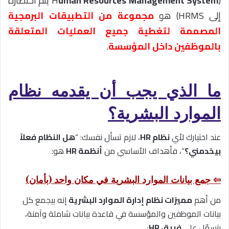
(H
uman Resources Management System
يتم اختصاره
إلى HRMS) هو
مجموعة من التطبيقات البرمجية
المصممة لتغطية جميع العمليات المتعلقة
بالموظفين داخل المؤسسة
.
ما الذي يجب أن يقدمه نظام
الموارد البشرية؟
عند اختيارك لأي
نظام HR
، لازم تسأل نفسك: “
هل النظام فعلاً
بيخدمني؟
“، فأهداف الأساسي من
أنظمة HR
هو:
⇦ جمع بيانات الموارد البشرية في مكان واحد (بأمان)
من أهم
مميزات نظام إدارة الموارد البشرية
إنه بيجمع كل
بيانات الموظفين والمؤسسة في قاعدة بيانات شاملة وآمنة،
بتسهّل على
فريق HR
: