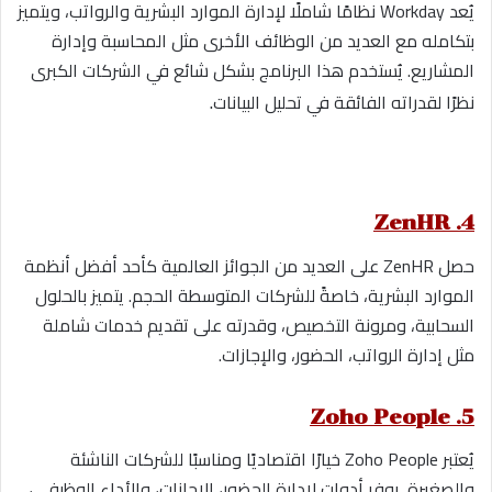
يُعد Workday نظامًا شاملًا لإدارة الموارد البشرية والرواتب، ويتميز
بتكامله مع العديد من الوظائف الأخرى مثل المحاسبة وإدارة
المشاريع. يُستخدم هذا البرنامج بشكل شائع في الشركات الكبرى
.
نظرًا لقدراته الفائقة في تحليل البيانات
4. ZenHR
حصل ZenHR على العديد من الجوائز العالمية كأحد أفضل أنظمة
الموارد البشرية، خاصةً للشركات المتوسطة الحجم. يتميز بالحلول
السحابية، ومرونة التخصيص، وقدرته على تقديم خدمات شاملة
مثل إدارة الرواتب، الحضور، والإجازات.
5. Zoho People
يُعتبر Zoho People خيارًا اقتصاديًا ومناسبًا للشركات الناشئة
والصغيرة. يوفر أدوات لإدارة الحضور، الإجازات، والأداء الوظيفي،