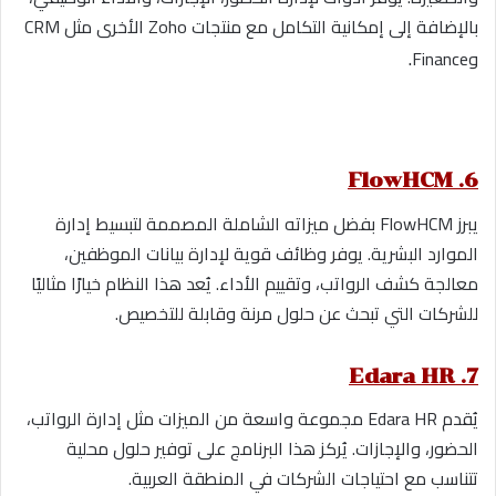
بالإضافة إلى إمكانية التكامل مع منتجات Zoho الأخرى مثل CRM
.
وFinance
6. FlowHCM
يبرز FlowHCM بفضل ميزاته الشاملة المصممة لتبسيط إدارة
الموارد البشرية. يوفر وظائف قوية لإدارة بيانات الموظفين،
معالجة كشف الرواتب، وتقييم الأداء. يُعد هذا النظام خيارًا مثاليًا
للشركات التي تبحث عن حلول مرنة وقابلة للتخصيص.
7. Edara HR
يُقدم Edara HR مجموعة واسعة من الميزات مثل إدارة الرواتب،
الحضور، والإجازات. يُركز هذا البرنامج على توفير حلول محلية
تتناسب مع احتياجات الشركات في المنطقة العربية.