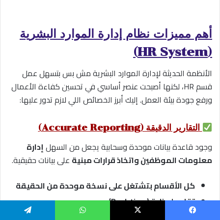
أهم مميزات نظام إدارة الموارد البشرية
(HR System)
الأنظمة الحديثة لإدارة الموارد البشرية مش بس بتسهل عمل
قسم HR، لكنها أصبحت عنصر أساسي في تحسين كفاءة الأعمال
ورفع جودة بيئة العمل. إليك أبرز الخصائص اللي لازم تدور عليها:
التقارير الدقيقة (Accurate Reporting)
وجود قاعدة بيانات موحدة وسحابية يجعل من السهل
إدارة
معلومات الموظفين واتخاذ قرارات مبنية
على بيانات حقيقية.
كل الأقسام بتشتغل على نسخة موحدة من الحقيقة
تقارير لحظية (Real-time)
تنبيهات تلقائية عند تجاوز مؤشرات الأداء (KPIs)