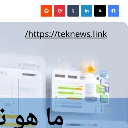
فيسبوك
‫X
لينكدإن
بينتيريست