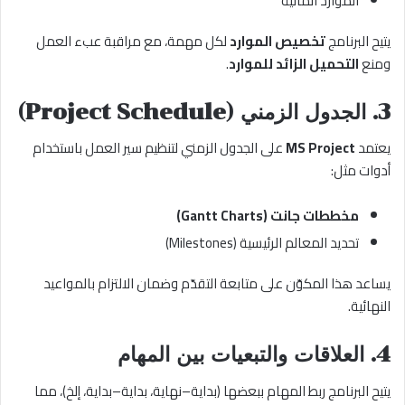
الموارد المالية
يتيح البرنامج
تخصيص الموارد
لكل مهمة، مع مراقبة عبء العمل
ومنع
التحميل الزائد للموارد
.
3. الجدول الزمني (Project Schedule)
يعتمد
MS Project
على الجدول الزمني لتنظيم سير العمل باستخدام
أدوات مثل:
مخططات جانت (Gantt Charts)
تحديد المعالم الرئيسية (Milestones)
يساعد هذا المكوّن على متابعة التقدّم وضمان الالتزام بالمواعيد
النهائية.
4. العلاقات والتبعيات بين المهام
يتيح البرنامج ربط المهام ببعضها (بداية–نهاية، بداية–بداية، إلخ)، مما