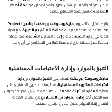
عرض المهام والمعالم بشكل بصري واضح لضمان
مواءمة أصحاب
المصلحة
وتقييم تقدم المشروع بسرعة.
بالإضافة إلى ذلك، يوفّر
مايكروسوفت بروجكت أونلاين (Project
Online)
حلولًا متقدمة لإدارة
محافظ المشاريع الكبيرة
، مع قدرات
قوية في
إدارة الاعتماديات وإعداد التقارير الشاملة
، مما يجعله
مناسبًا للمؤسسات التي تدير عددًا كبيرًا من المشاريع في آن واحد.
التنبؤ بالموارد وإدارة الاحتياجات المستقبلية
مايكروسوفت بروجكت
بقدرته على
التنبؤ بالموارد
و
إدارة
احتياجات المشروع المستقبلية
، مما يساعد مديري المشاريع على
تخطيط
الموارد البشرية والمعدات
بكفاءة وتجنب أي نقص قد يعرقل
سير العمل. تُعد
إدارة الموارد في المشاريع
من العناصر الحيوية
لضمان إنجاز المهام ضمن الجدول الزمني المحدد.