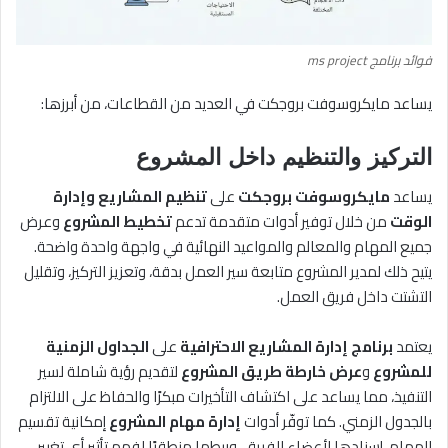
فوائد برنامج ms project
يساعد مايكروسوفت بروجكت في العديد من القطاعات، من أبرزها:
التركيز والتنظيم داخل المشروع
يساعد
مايكروسوفت بروجكت
على
تنظيم المشاريع وإدارة
الوقت
من خلال توفير أدوات متقدمة تدعم
تخطيط المشروع
وعرض
جميع المهام والمعالم والمواعيد النهائية في واجهة واحدة واضحة.
يتيح ذلك لمدير المشروع متابعة سير العمل بدقة، وتعزيز التركيز، وتقليل
التشتت داخل فريق العمل.
يعتمد
برنامج إدارة المشاريع الاحترافية
على
الجداول الزمنية
للمشروع
و
عرض خارطة طريق المشروع
لتقديم رؤية شاملة لسير
التنفيذ، مما يساعد على اكتشاف التأخيرات مبكرًا والحفاظ على الالتزام
بالجدول الزمني. كما توفّر أدوات
إدارة مهام المشروع
إمكانية تقسيم
المهام، إسنادها لأعضاء الفريق، وربطها منطقيًا لفهم تأثير أي تغيير