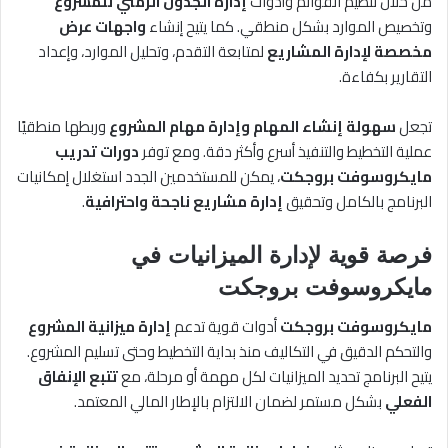
من خلال تنظيم القوائم وأدوات
إدارة الجدول الزمني للمشروع
وتخصيص الموارد بشكل منطقي. كما يتيح إنشاء
واجهات عرض
مخصصة لإدارة المشاريع
لمتابعة التقدم، وتحليل الموارد، وإعداد
التقارير بكفاءة.
تجعل
سهولة إنشاء المهام وإدارة مهام المشروع
وربطها منطقيًا
عملية التخطيط والتنفيذ أسرع وأكثر دقة. ومع توفر
دورات تدريب
مايكروسوفت بروجكت
، يمكن للمستخدمين الجدد استغلال إمكانيات
البرنامج بالكامل وتحقيق
إدارة مشاريع ناجحة واحترافية
.
فرصة قوية لإدارة الميزانيات في
مايكروسوفت بروجكت
مايكروسوفت بروجكت
أدوات قوية تدعم
إدارة ميزانية المشروع
والتحكم الدقيق في التكاليف منذ بداية التخطيط وحتى تسليم المشروع.
يتيح البرنامج تحديد الميزانيات لكل مهمة أو مرحلة، مع
تتبع الإنفاق
الفعلي
بشكل مستمر لضمان الالتزام بالإطار المالي المعتمد.