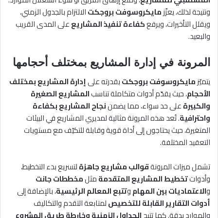
ونتيجة لذلك، يعزّز
مايكروسوفت بروجكت
الالتزام بالجدول الزمني،
ويقلل التأخيرات، ويرفع
كفاءة تنفيذ المشاريع
على المدى القريب
والبعيد.
المرونة في إدارة المشاريع بمختلف أحجامها
يتميّز
مايكروسوفت بروجكت
بقدرته على
إدارة المشاريع بمختلف
الأحجام
، حيث يقدّم أدوات متكاملة تناسب
المشاريع الصغيرة
والكبيرة
على حد سواء، مما يضمن
نجاح المشاريع بكفاءة
واحترافية
. تُعد هذه المرونة مثالية لمديري المشاريع في البيئات
المتغيرة، حيث يحتاجون إلى أداة قوية وقابلة للتكيّف مع مستويات
التعقيد المختلفة.
تشمل ميزات المرونة
قوالب مشاريع جاهزة
لتسريع بدء التخطيط،
وأدوات
تخطيط المشاريع المتقدمة
مثل
مخططات جانت
و
الاعتماديات بين المهام
و
تتبع المعالم الرئيسية
، بالإضافة إلى
أدوات التقارير القابلة للتخصيص
لمتابعة التقدم والتكاليف
والموارد بدقة. كما تتيح
الجداول الزمنية وخارطة طريق المشروع