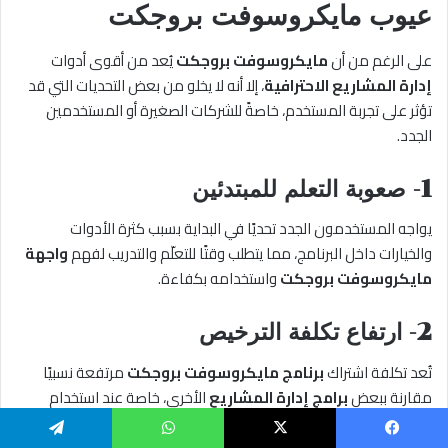
عيوب مايكروسوفت بروجكت
على الرغم من أن
مايكروسوفت بروجكت
يُعد من أقوى أدوات
إدارة المشاريع الاحترافية
، إلا أنه لا يخلو من بعض التحديات التي قد
تؤثر على تجربة المستخدم، خاصةً للشركات الصغيرة أو المستخدمين
الجدد.
1-
صعوبة التعلم للمبتدئين
يواجه المستخدمون الجدد تحديًا في البداية بسبب كثرة الأدوات
والخيارات داخل البرنامج، مما يتطلب وقتًا للتعلّم والتدريب لفهم
واجهة
مايكروسوفت بروجكت
واستخدامه بكفاءة.
2- ارتفاع تكلفة الترخيص
تُعد تكلفة اشتراك
برنامج مايكروسوفت بروجكت
مرتفعة نسبيًا
مقارنة ببعض
برامج إدارة المشاريع
الأخرى، خاصة عند استخدام
النسخ السحابية أو المؤسسية.