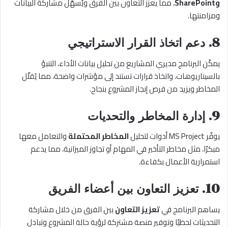
وSharePoint
، مما يعزّز التعاون بين الفرق ويُسهّل مشاركة البيانات
ومزامنتها.
8. دعم اتخاذ القرار الاستراتيجي
يمكّن البرنامج مديري المشاريع من تحليل بيانات الأداء، التنبؤ
بالسيناريوهات، واتخاذ قرارات تستند إلى مؤشرات واضحة، مما يُقلّل
المخاطر ويزيد من فرص إنجاز المشروع بنجاح.
9. إدارة المخاطر والتحديات
يوفّر MS Project أدوات لتحليل
المخاطر المحتملة
والتعامل معها
مبكرًا، مثل مخاطر التأخير في المهام أو تجاوز الميزانية، مما يدعم
استمرارية الأعمال بكفاءة.
10. تعزيز التعاون بين أعضاء الفريق
يساهم البرنامج في
تعزيز التعاون
بين الفرق من خلال مشاركة
التحديثات لحظيًا وتوفير منصة مشتركة لرؤية حالة المشروع وتبادل