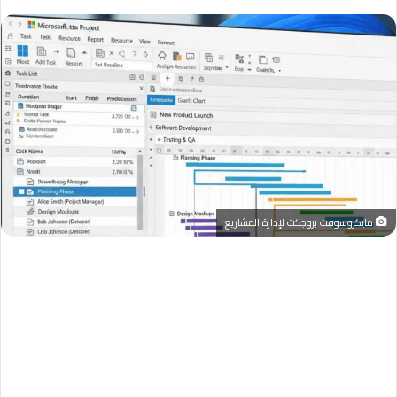
مايكروسوفت بروجكت لإدارة المشاريع