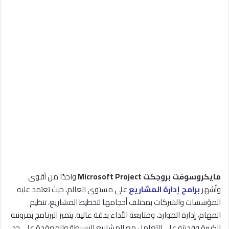
مايكروسوفت بروجكت Microsoft Project
واحدًا من أقوى
وأشهر
برامج إدارة المشاريع
على مستوى العالم، حيث تعتمد عليه
المؤسسات والشركات بمختلف أحجامها لتخطيط المشاريع، تنظيم
المهام، إدارة الموارد، ومتابعة الأداء بدقة عالية. يتميز البرنامج بمرونته
الكبيرة وقدرته على التعامل مع المشاريع البسيطة والمعقدة على حد