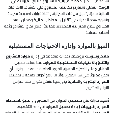
تساعد ميزات مثل
مخطط ميزانية المشروع
و
تتبع الميزانية في
الوقت الفعلي
و
تقارير تكاليف المشروع
على اكتشاف الانحرافات
المالية مبكرًا، وتحليل فروقات الميزانية، واتخاذ قرارات تصحيحية سريعة.
وتُسهم هذه القدرات في
تقليل المخاطر المالية
وضمان تنفيذ
المشروع ضمن
الميزانية المحددة
، مما يعزّز فرص نجاح المشروع وثقة
أصحاب المصلحة.
التنبؤ بالموارد وإدارة الاحتياجات المستقبلية
مايكروسوفت بروجكت
بقدرات متقدمة في
إدارة موارد المشروع
و
التنبؤ بالاحتياجات المستقبلية للموارد
، مما يساعد مديري
المشاريع على التخطيط المسبق للقوى العاملة والمعدات وتجنّب أي
نقص قد يؤثر على سير العمل. يوفّر البرنامج أدوات دقيقة لـ
تخطيط
الموارد البشرية والمادية
وتوزيعها بشكل متوازن منذ المراحل
الأولى للمشروع.
تُسهم ميزات مثل
تخصيص الموارد في المشروع
و
التنبؤ باستخدام
الموارد
و
تنبيهات زيادة تحميل الموارد
في دعم
التخطيط
المستقبلي للمشاريع
، ومنع إرهاق الفريق أو سوء استغلال الموارد.