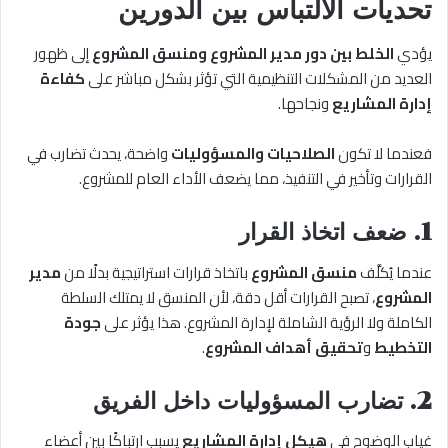
تحديات الالتباس بين الدورين
يؤدي
الخلط بين دور مدير المشروع ومنسق المشروع
إلى ظهور
العديد من المشكلات التنظيمية التي تؤثر بشكل مباشر على
كفاءة
إدارة المشاريع
ونجاحها.
فعندما لا تكون
الصلاحيات والمسؤوليات
واضحة، يحدث تضارب في
القرارات وتأخير في التنفيذ، مما يضعف الأداء العام للمشروع.
1. ضعف اتخاذ القرار
عندما يُكلَّف
منسق المشروع
باتخاذ قرارات استراتيجية بدلًا من
مدير
المشروع
، تصبح القرارات أقل دقة، لأن المنسق لا يمتلك السلطة
الكاملة ولا الرؤية الشاملة لإدارة المشروع. هذا يؤثر على
جودة
التخطيط
و
تحقيق أهداف المشروع
.
2. تضارب المسؤوليات داخل الفريق
غياب الوضوح في
هيكل إدارة المشاريع
يسبب ارتباكًا بين أعضاء