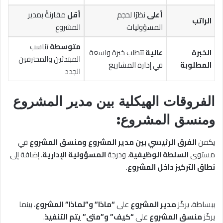
أعلى
نظرًا لحجم
أقل
مقارنةً بمدير
الراتب
المسؤوليات
المشروع
متوسطة
تناسب
الخبرة
عالية
تتطلب خبرة واسعة
المبتدئين والمحترفين
المطلوبة
في إدارة المشاريع
الجدد
الفروقات الهيكلية بين مدير المشروع
ومنسق المشروع:
يكمن
الفرق الرئيسي بين مدير المشروع ومنسق المشروع
في
مستوى
السلطة الوظيفية
، ودرجة
المسؤولية الإدارية
، إضافة إلى
نطاق التركيز داخل المشروع
.
ببساطة، يركّز
مدير المشروع
على
“ماذا” و”لماذا” المشروع
، بينما
يركّز
منسق المشروع
على
“كيف” و”متى” يتم التنفيذ
.