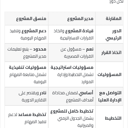
لكل دور:
المقارنة
مدير المشروع
منسق المشروع
الدور
قيادة المشروع
واتخاذ
دعم المشروع
وتنفيذ
الرئيسي
القرارات الاستراتيجية
المهام اليومية
نعم
– مسؤول عن
محدود
– يتبع تعليمات
اتخاذ القرار
القرارات المصيرية
مدير المشروع
مسؤوليات استراتيجية
مسؤوليات تنفيذية
المسؤوليات
تشمل التخطيط وإدارة
تشمل متابعة المهام
الموارد
اليومية
التواصل مع
أساسي
لضمان محاذاة
نادر
ويقتصر على
الإدارة العليا
أهداف المشروع
التقارير الدورية
تخطيط كامل للمشروع
تخطيط مساعد
لدعم
التخطيط
يشمل الجدول الزمني
تنفيذ المهام
والميزانية