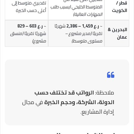
قطر /
تقديري متوسط إلى
المتوسط الخليجي
(بسبب طلب
الكويت
أعلى حسب الخبرة
المهارات العالية)
~
ر.ع 1,459 – 2,386
شهريًا
~
ر.ع 603 – 829
البحرين &
تقريبًا
(مدير مشروع –
شهريًا تقريبًا
(منسق
عمان
مستوى متوسط)
مشروع)
ملاحظة:
الرواتب قد تختلف حسب
الدولة، الشركة، وحجم الخبرة
في مجال
إدارة المشاريع.