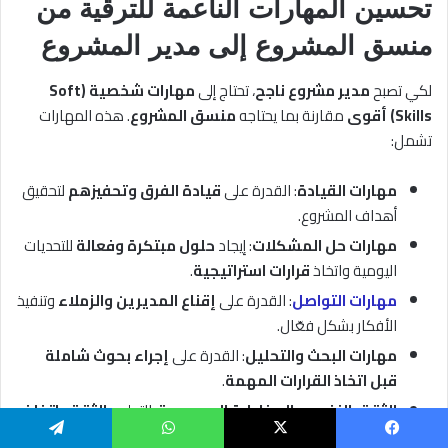
تحسين
المهارات الناعمة للترقية من
منسق المشروع إلى مدير المشروع
لكي تصبح
مدير مشروع ناجح
، تحتاج إلى
مهارات شخصية (Soft
Skills) أقوى
مقارنة بما يحتاجه
منسق المشروع
. هذه المهارات
تشمل:
مهارات القيادة
: القدرة على
قيادة الفرق وتحفيزهم
لتحقيق
أهداف المشروع.
مهارات حل المشكلات
: إيجاد
حلول مبتكرة وفعالة
للتحديات
اليومية واتخاذ
قرارات استراتيجية
.
مهارات التواصل
: القدرة على
إقناع المديرين والزملاء
وتنفيذ
الأفكار بشكل فعّال.
مهارات البحث والتحليل
: القدرة على
إجراء بحوث شاملة
قبل اتخاذ القرارات المهمة
.
الثقة بالنفس والمخاطرة المحسوبة
: التحلي
بالثقة واتخاذ
المخاطر عند الحاجة
للوصول لأفضل نتائج المشروع.