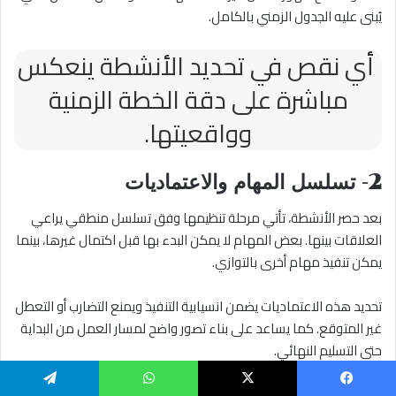
يُبنى عليه الجدول الزمني بالكامل.
أي نقص في تحديد الأنشطة ينعكس
مباشرة على دقة الخطة الزمنية
وواقعيتها.
2- تسلسل المهام والاعتماديات
بعد حصر الأنشطة، تأتي مرحلة تنظيمها وفق تسلسل منطقي يراعي
العلاقات بينها. بعض المهام لا يمكن البدء بها قبل اكتمال غيرها، بينما
يمكن تنفيذ مهام أخرى بالتوازي.
تحديد هذه الاعتماديات يضمن انسيابية التنفيذ ويمنع التضارب أو التعطل
غير المتوقع. كما يساعد على بناء تصور واضح لمسار العمل من البداية
حتى التسليم النهائي.