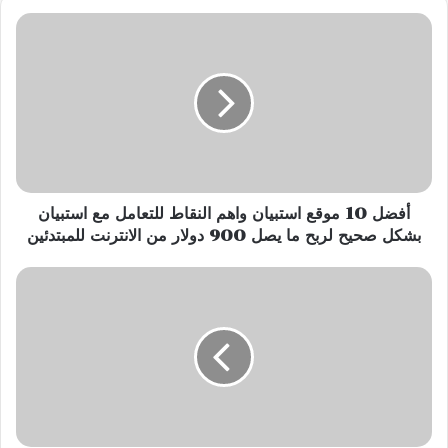
أفضل
10
موقع
استبيان
واهم
النقاط
للتعامل
مع
استبيان
بشكل
أفضل 10 موقع استبيان واهم النقاط للتعامل مع استبيان
صحيح
بشكل صحيح لربح ما يصل 900 دولار من الانترنت للمبتدئين
لربح
ما
عملة
يصل
الايتريوم
900
من
دولار
يملك
من
عملة
الانترنت
الايتريوم
للمبتدئين