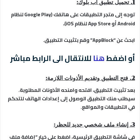
1. تحميل تطبيق آب بلوك:
توجه إلى متجر التطبيقات على هاتفك (Google Play لنظام
.
Android أو App Store لنظام iOS)
ابحث عن “AppBlock” وقم بتثبيت التطبيق.
أو اضفط
هنا
للانتقال الى الرابط مباشر
2. فتح التطبيق وتقديم الأذونات اللازمة:
بعد تثبيت التطبيق، افتحه وامنحه الأذونات المطلوبة.
سيطلب منك التطبيق الوصول إلى إعدادات الهاتف للتحكم
في التطبيقات والمواقع.
3. إنشاء ملف شخصي جديد للحظر:
في شاشة التطبيق الرئيسية، اضغط على خيار “إضافة ملف