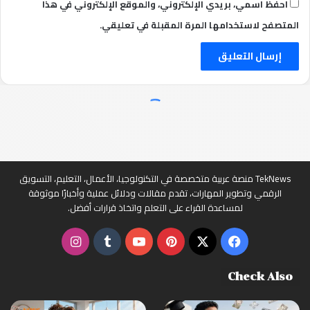
احفظ اسمي، بريدي الإلكتروني، والموقع الإلكتروني في هذا
المتصفح لاستخدامها المرة المقبلة في تعليقي.
TekNews منصة عربية متخصصة في التكنولوجيا، الأعمال، التعليم، التسويق
الرقمي وتطوير المهارات، تقدم مقالات ودلائل عملية وأخبارًا موثوقة
لمساعدة القراء على التعلم واتخاذ قرارات أفضل.
‫X
فيسبوك
بينتيريست
‫YouTube
انستقرام
Check Also