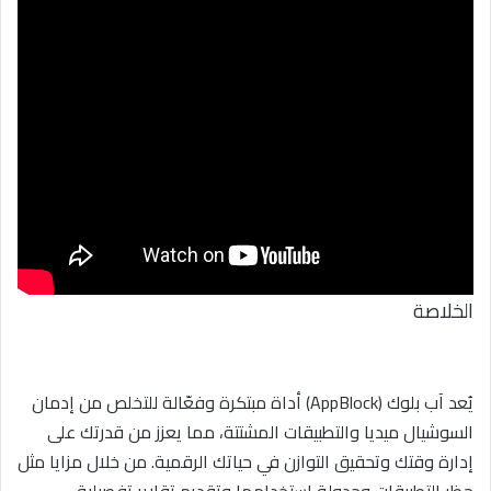
الخلاصة
يُعد آب بلوك (AppBlock) أداة مبتكرة وفعّالة للتخلص من إدمان
السوشيال ميديا والتطبيقات المشتتة، مما يعزز من قدرتك على
إدارة وقتك وتحقيق التوازن في حياتك الرقمية. من خلال مزايا مثل