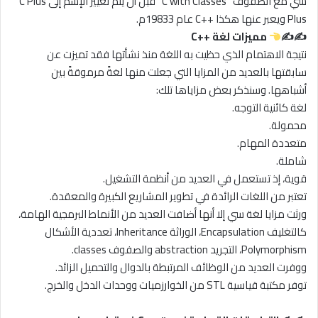
سي مع الصفوف “C with Classes” قبل أن يتم تغيير الإسم إلى C Plus
Plus ويعبر عنها هكذا ++C عام 19833م.
✍✍
مميزات لغة ++C
نتيجة الاهتمام الذي حظيت به اللغة منذ نشأتها فقد تميزت عن
سابقتها بالعديد من المزايا التي جعلت منها لغةً مرموقةً بين
أشباهها. وسنذكر بعض مزاياها تلك:
لغة كائنية التوجه.
محمولة.
متعددة المهام.
شاملة.
قوية، إذ تستعمل في العديد من أنظمة التشغيل.
تعتبر من اللغات الرائدة في تطوير المشاريع الكبيرة والمعقدة.
ورثت مزايا لغة سي إلا أنها أضافت العديد من الأنماط البرمجية الهامة،
كالتغليف Encapsulation، الوراثة Inheritance، تعددية الأشكال
Polymorphism، التجريد abstraction والصفوف classes.
ووفرت العديد من الوظائف المرتبطة بالدوال والتحميل الزائد.
توفر مكتبة قياسية STL من الخوارزميات ووحدات الدخل والخرج.