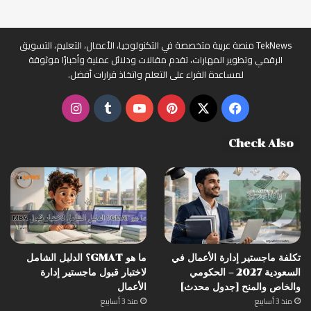
TekNews منصة عربية متخصصة في التكنولوجيا، الأعمال، التعليم، التسويق
الرقمي وتطوير المهارات، تقدم مقالات ودلائل عملية وأخبارًا موثوقة
لمساعدة القراء على التعلم واتخاذ قرارات أفضل.
‫X
فيسبوك
بينتيريست
‫YouTube
انستقرام
Check Also
تكلفة ماجستير إدارة الأعمال في
ما هو GMAT؟ الدليل الشامل
السعودية 2027 – الحكومي
لاختبار قبول ماجستير إدارة
والخاص والمنح [جدول محدث]
الأعمال
منذ 3 أسابيع
منذ 3 أسابيع