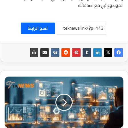
الموضوع في مع اصدقائك
نسخ الرابط
ما
هو
ماجستير
إدارة
الأعمال:الشروط
و
الأنواع
والفوائد
والإعداد