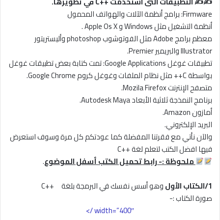
✍✍ التطبيقات التى استخدمت ++C في تطويرها.
Firmware: برامج أنظمة الآلات والهواتف المحمول
أنظمة التشغيل مثل Windows و Apple Os X .
معظم برامج Adobe مثل الفوتوشوب photoshop وأليستريتور
Illustrator والبريمير Premier.
تطبيقات غوغل Google Applications: تمت كتابة بعض تطبيقات غوغل
بواسطة C++ مثل نظام الملفات وغوغل كروم Google Chrome.
متصفح الإنترنت Mozila Firefox.
برنامج النمذجة ثلاثية الأبعاد Autodesk Maya.
أمازون Amazon.
البريد الإلكتروني.
والآن نأتي مع فقرتنا المفضلة كما عودتكم كل مرة وسوف استعرض
فيها افضل الكتب لتعلم لغة ++C
ملحوظة :- رابط تحميل الكتب أسفل الموضوع
.
1/الكتاب الأول
وهو أسس نفسك في البرمجة بلغة ++C
صورة الكتاب :-
width=”400″ />