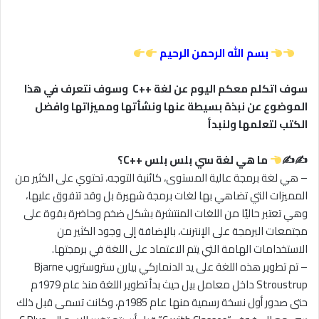
بسم الله الرحمن الرحيم
سوف اتكلم معكم اليوم عن لغة ++C وسوف نتعرف في هذا
الموضوع عن نبذة بسيطة عنها ونشأتها ومميزاتها وافضل
الكتب لتعلمها ولنبدأ
✍✍
ما هي لغة سي بلس بلس ++C؟
– هي لغة برمجة عالية المستوى، كائنية التوجه، تحتوي على الكثير من
المميزات التي تضاهي بها لغات برمجة شهيرة بل وقد تتفوق عليها،
وهي تعتبر حاليًا من اللغات المنتشرة بشكل ضخم وحاضرة بقوة على
مجتمعات البرمجة على الإنترنت، بالإضافة إلى وجود الكثير من
الاستخدامات الهامة التي يتم الاعتماد على اللغة في برمجتها.
– تم تطوير هذه اللغة على يد الدنماركي بيارن ستروستروب Bjarne
Stroustrup داخل معامل بيل حيث بدأ تطوير اللغة منذ عام 1979م
حتى صدور أول نسخة رسمية منها عام 1985م، وكانت تسمى قبل ذلك