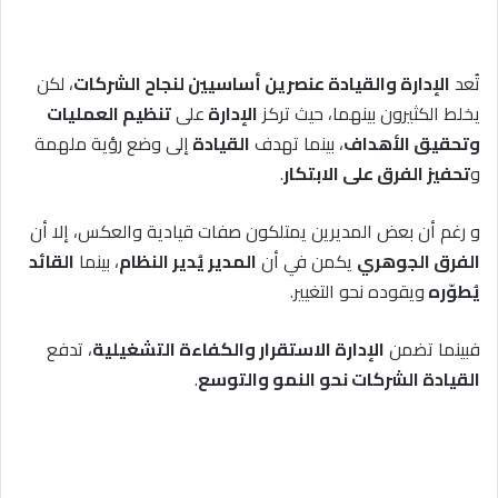
تُعد
الإدارة والقيادة عنصرين أساسيين لنجاح الشركات
، لكن
يخلط الكثيرون بينهما، حيث تركز
الإدارة
على
تنظيم العمليات
وتحقيق الأهداف
، بينما تهدف
القيادة
إلى وضع رؤية ملهمة
و
تحفيز الفرق على الابتكار
.
و رغم أن بعض المديرين يمتلكون صفات قيادية والعكس، إلا أن
الفرق الجوهري
يكمن في أن
المدير يُدير النظام
، بينما
القائد
يُطوّره
ويقوده نحو التغيير.
فبينما تضمن
الإدارة الاستقرار والكفاءة التشغيلية
، تدفع
القيادة الشركات نحو النمو والتوسع
.