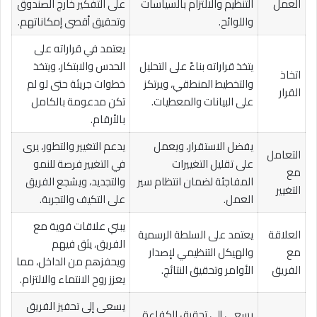
العمل
التنظيم والالتزام بالسياسات
على التفكير خارج الصندوق
واللوائح.
وتحقيق أقصى إمكاناتهم.
يعتمد في قراراته على
يتخذ قراراته بناءً على التحليل
الحدس والابتكار، ويتخذ
اتخاذ
والتخطيط المنطقي، ويرتكز
خطوات جريئة حتى لو لم
القرار
على البيانات والمعطيات.
تكن مدعومة بالكامل
بالأرقام.
يفضل الاستقرار، ويعمل
يدعم التغيير والتطور، يرى
التعامل
على تقليل التغييرات
في التغيير فرصة للنمو
مع
المفاجئة لضمان انتظام سير
والتجديد، ويشجع الفريق
التغيير
العمل.
على التكيف والتجربة.
يبني علاقات قوية مع
العلاقة
يعتمد على السلطة الرسمية
الفريق، يثق فيهم
مع
والهيكل التنظيمي لإصدار
ويحفزهم من الداخل، مما
الفريق
الأوامر وتحقيق النتائج.
يعزز روح الانتماء والالتزام.
يسعى إلى تحفيز الفريق
يسعى إلى تحقيق الكفاءة