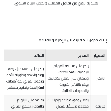
تقليدية ترفع من تفاعل العملاء وتجذب انتباه السوق.
إليك جدول المقارنة بين الإدارة والقيادة
المعيار
المدير
القائد
يركز على متابعة المهام
يركز على المستقبل، يضع
اليومية، تنفيذ الخطط،
رؤية واضحة وطويلة الأمد،
التركيز
وضمان سير العمل بكفاءة.
ويقود الفريق نحو أهداف
يهتم بالنتائج الفورية
استراتيجية وتطوير مستمر.
والمخرجات الحالية.
يعمل وفق قواعد وإجراءات
يعتمد على الإلهام
طريقة
محددة مسبقًا، يفضل
والتحفيز، يشجع الفريق