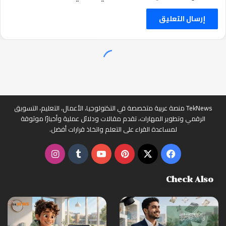
TekNews منصة عربية متخصصة في التكنولوجيا، الأعمال، التعليم، التسويق
الرقمي وتطوير المهارات، تقدم مقالات ودلائل عملية وأخبارًا موثوقة
لمساعدة القراء على التعلم واتخاذ قرارات أفضل.
‫X
فيسبوك
بينتيريست
‫YouTube
انستقرام
Check Also