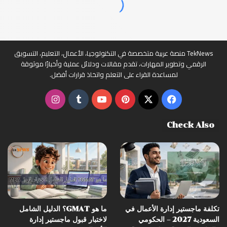
TekNews منصة عربية متخصصة في التكنولوجيا، الأعمال، التعليم، التسويق
الرقمي وتطوير المهارات، تقدم مقالات ودلائل عملية وأخبارًا موثوقة
لمساعدة القراء على التعلم واتخاذ قرارات أفضل.
‫X
فيسبوك
بينتيريست
‫YouTube
انستقرام
Check Also
تكلفة ماجستير إدارة الأعمال في
ما هو GMAT؟ الدليل الشامل
السعودية 2027 – الحكومي
لاختبار قبول ماجستير إدارة