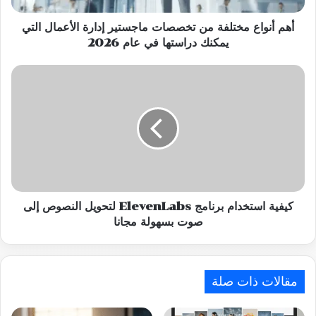
التي
يمكنك
أهم أنواع مختلفة من تخصصات ماجستير إدارة الأعمال التي
دراستها
يمكنك دراستها في عام 2026
في
عام
كيفية
2026
استخدام
برنامج
ElevenLabs
لتحويل
النصوص
إلى
صوت
بسهولة
مجانا
كيفية استخدام برنامج ElevenLabs لتحويل النصوص إلى
صوت بسهولة مجانا
مقالات ذات صلة