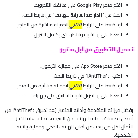
افتح متجر Google Play على هاتفك الأندرويد.
ابحث عن “
إنذار ضد السرقة للهاتف
” في شريط البحث.
أو اضغط على الرابط
التالي
لتحميله مباشرة من المتجر.
اضغط على زر التثبيت وانتظر حتى يكتمل التنزيل.
تحميل التطبيق من أبل ستور:
افتح متجر App Store على جهازك الآيفون.
اكتب “iAntiTheft” في شريط البحث.
أو اضغط على الرابط
التالي
لتحميله مباشرة من المتجر.
اضغط على زر التنزيل لتثبيت التطبيق على جهازك.
بفضل ميزاته المتقدمة وأدائه المتميز، يُعد تطبيق iAntiTheft من
أفضل تطبيقات حماية الهاتف من السرقة، مما يجعله الخيار
الأمثل لكل من يبحث عن أمان الهاتف الذكي وحماية بياناته
الشخصية.