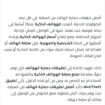
أفضل تطبيقات حماية الهاتف من السرقة. في ظل عصر
التكنولوجيا الحديثة، أصبحت
الهواتف الذكية
عنصرًا أساسيًا في
حياتنا اليومية، حيث نعتمد عليها في التواصل، العمل، وإدارة
المهام المختلفة. ومع ارتفاع
أسعار الهواتف الذكية
وزيادة
أهميتها في الحياة
الشخصية والمهنية
، فإن
سرقة الهاتف
أو
فقدانه قد يشكل خسارة كبيرة، سواء من الناحية المادية أو بسبب
ضياع البيانات المهمة.
لذلك، ظهرت الحاجة إلى
تطبيقات حماية الهواتف
التي توفر
حلولًا متقدمة
لمنع سرقة الهواتف الذكية
وتأمينها ضد
الاستخدام غير المصرح به. ومن بين أبرز هذه الحلول، يأتي
تطبيق
iAntiTheft
كأحد
أفضل تطبيقات حماية الهاتف
من السرقة،
حيث يوفر ميزات أمان متطورة تمنع اللصوص من الوصول إلى
بياناتك أو سرقة جهازك.