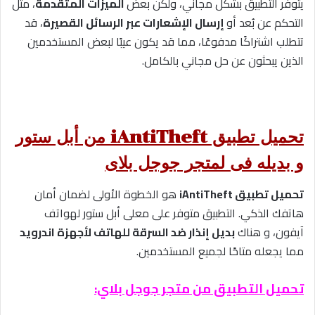
يتوفر التطبيق بشكل مجاني، ولكن بعض
الميزات المتقدمة
، مثل
التحكم عن بُعد أو
إرسال الإشعارات عبر الرسائل القصيرة
، قد
تتطلب اشتراكًا مدفوعًا، مما قد يكون عيبًا لبعض المستخدمين
الذين يبحثون عن حل مجاني بالكامل.
تحميل تطبيق iAntiTheft من أبل ستور
و بديله فى لمتجر جوجل بلاى
تحميل تطبيق iAntiTheft
هو الخطوة الأولى لضمان أمان
هاتفك الذكي. التطبيق متوفر على معلى أبل ستور لهواتف
آيفون، و هناك
بديل إنذار ضد السرقة للهاتف لأجهزة اندرويد
مما يجعله متاحًا لجميع المستخدمين.
تحميل التطبيق من متجر جوجل بلاي: