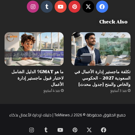
‫X
فيسبوك
بينتيريست
‫YouTube
انستقرام
Check Also
تكلفة ماجستير إدارة الأعمال في
ما هو GMAT؟ الدليل الشامل
السعودية 2027 – الحكومي
لاختبار قبول ماجستير إدارة
والخاص والمنح [جدول محدث]
الأعمال
منذ 3 أسابيع
منذ 4 أسابيع
جميع الحقوق محفوظة © 2026 لـ TekNews | دليلك لإدارة الأعمال بذكاء
‫X
فيسبوك
بينتيريست
‫YouTube
انستقرام