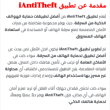
مقدمة عن تطبيق iAntiTheft
يُعتبر
تطبيق iAntiTheft
من
أفضل تطبيقات حماية الهواتف
الذكية من السرقة
، حيث يوفر مجموعة متكاملة من ميزات
الأمان المصممة لمنع سرقة الهاتف أو المساعدة في
استعادة
الهاتف المسروق
.
تم
تطوير تطبيق iAntiTheft
ليكون الحل الأمثل لمن يبحث عن
أفضل تطبيق لحماية الهاتف من السرقة
، سواء كنت في
الأماكن العامة
أو ترغب في تأمين هاتفك داخل المنزل. بفضل
تقنياته المتقدمة، يتيح التطبيق للمستخدمين اكتشاف أي
محاولة
غير مصرح بها لاستخدام الهاتف
وإصدار إنذارات فورية لتنبيههم.
سواء كنت تخشى فقدان جهازك أثناء التنقل أو تريد تعزيز أمان
الهاتف في أي مكان، فإن
iAntiTheft
يوفر حلاً عمليًا وفعالًا
لحماية هاتفك الذكي
.