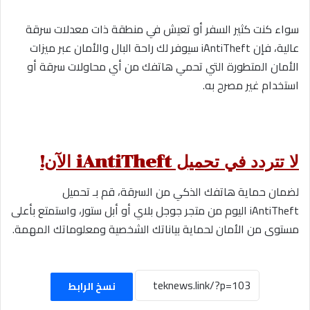
سواء كنت كثير السفر أو تعيش في منطقة ذات معدلات سرقة
عالية، فإن iAntiTheft سيوفر لك راحة البال والأمان عبر ميزات
الأمان المتطورة التي تحمي هاتفك من أي محاولات سرقة أو
استخدام غير مصرح به.
لا تتردد في تحميل iAntiTheft الآن!
لضمان حماية هاتفك الذكي من السرقة، قم بـ تحميل
iAntiTheft اليوم من متجر جوجل بلاي أو أبل ستور، واستمتع بأعلى
مستوى من الأمان لحماية بياناتك الشخصية ومعلوماتك المهمة.
نسخ الرابط