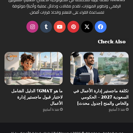
الرقمي وتطوير المهارات، تقدم مقالات ودلائل عملية وأخبارًا موثوقة
لمساعدة القراء على التعلم واتخاذ قرارات أفضل.
‫X
فيسبوك
بينتيريست
‫YouTube
انستقرام
Check Also
تكلفة ماجستير إدارة الأعمال في
ما هو GMAT؟ الدليل الشامل
السعودية 2027 – الحكومي
لاختبار قبول ماجستير إدارة
والخاص والمنح [جدول محدث]
الأعمال
منذ 3 أسابيع
منذ 4 أسابيع