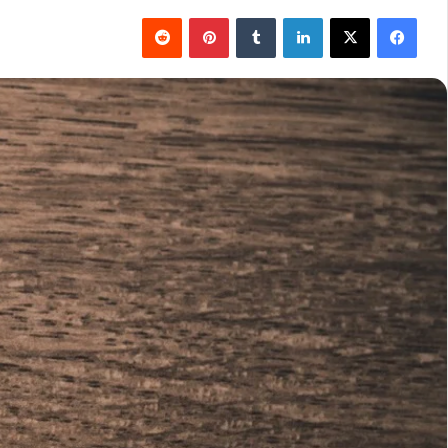
فيسبوك
‫X
لينكدإن
بينتيريست