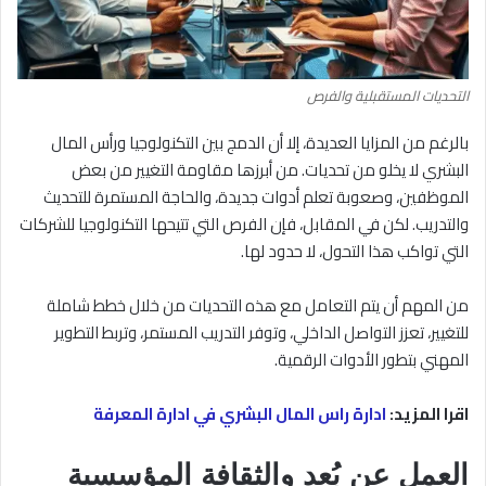
التحديات المستقبلية والفرص
بالرغم من المزايا العديدة، إلا أن الدمج بين التكنولوجيا ورأس المال
البشري لا يخلو من تحديات. من أبرزها مقاومة التغيير من بعض
الموظفين، وصعوبة تعلم أدوات جديدة، والحاجة المستمرة للتحديث
والتدريب. لكن في المقابل، فإن الفرص التي تتيحها التكنولوجيا للشركات
التي تواكب هذا التحول، لا حدود لها.
من المهم أن يتم التعامل مع هذه التحديات من خلال خطط شاملة
للتغيير، تعزز التواصل الداخلي، وتوفر التدريب المستمر، وتربط التطوير
المهني بتطور الأدوات الرقمية.
اقرا المزيد:
ادارة راس المال البشري في ادارة المعرفة
العمل عن بُعد والثقافة المؤسسية