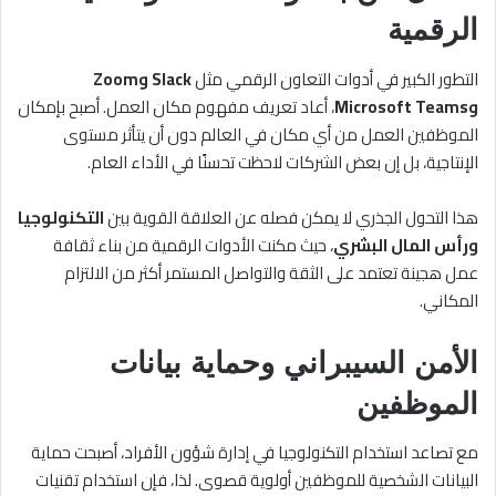
الرقمية
التطور الكبير في أدوات التعاون الرقمي مثل
Slack وZoom
وMicrosoft Teams
، أعاد تعريف مفهوم مكان العمل. أصبح بإمكان
الموظفين العمل من أي مكان في العالم دون أن يتأثر مستوى
الإنتاجية، بل إن بعض الشركات لاحظت تحسنًا في الأداء العام.
هذا التحول الجذري لا يمكن فصله عن العلاقة القوية بين
التكنولوجيا
ورأس المال البشري
، حيث مكنت الأدوات الرقمية من بناء ثقافة
عمل هجينة تعتمد على الثقة والتواصل المستمر أكثر من الالتزام
المكاني.
الأمن السيبراني وحماية بيانات
الموظفين
مع تصاعد استخدام التكنولوجيا في إدارة شؤون الأفراد، أصبحت حماية
البيانات الشخصية للموظفين أولوية قصوى. لذا، فإن استخدام تقنيات