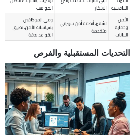
الميزة
تبني تقنيات متقدمة يسرّع
توظيف واستبقاء أفضل
التنافسية
الابتكار
المواهب
الأمن
وعي الموظفين
تشفير، أنظمة أمن سيبراني
وحماية
بسياسات الأمن، تطبيق
متقدمة
البيانات
القواعد بدقة
التحديات المستقبلية والفرص