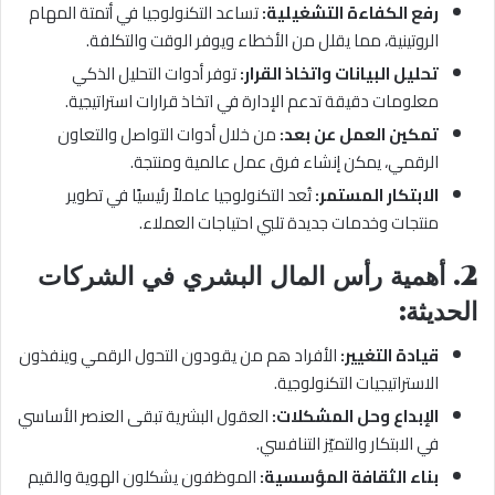
رفع الكفاءة التشغيلية:
تساعد التكنولوجيا في أتمتة المهام
الروتينية، مما يقلل من الأخطاء ويوفر الوقت والتكلفة.
تحليل البيانات واتخاذ القرار:
توفر أدوات التحليل الذكي
معلومات دقيقة تدعم الإدارة في اتخاذ قرارات استراتيجية.
تمكين العمل عن بعد:
من خلال أدوات التواصل والتعاون
الرقمي، يمكن إنشاء فرق عمل عالمية ومنتجة.
الابتكار المستمر:
تُعد التكنولوجيا عاملاً رئيسيًا في تطوير
منتجات وخدمات جديدة تلبي احتياجات العملاء.
2.
أهمية رأس المال البشري في الشركات
الحديثة:
قيادة التغيير:
الأفراد هم من يقودون التحول الرقمي وينفذون
الاستراتيجيات التكنولوجية.
الإبداع وحل المشكلات:
العقول البشرية تبقى العنصر الأساسي
في الابتكار والتميّز التنافسي.
بناء الثقافة المؤسسية:
الموظفون يشكلون الهوية والقيم