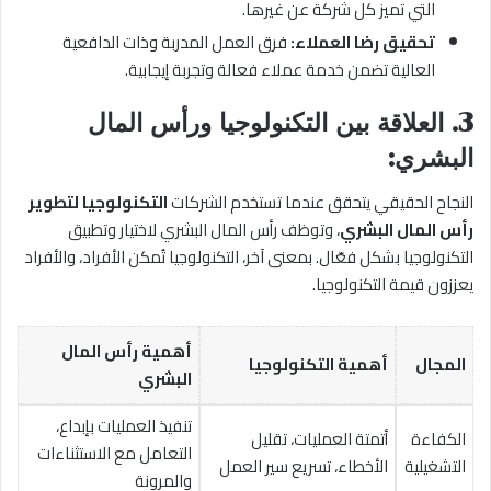
التي تميز كل شركة عن غيرها.
تحقيق رضا العملاء:
فرق العمل المدربة وذات الدافعية
العالية تضمن خدمة عملاء فعالة وتجربة إيجابية.
3.
العلاقة بين التكنولوجيا ورأس المال
البشري:
النجاح الحقيقي يتحقق عندما تستخدم الشركات
التكنولوجيا لتطوير
رأس المال البشري
، وتوظف رأس المال البشري لاختيار وتطبيق
التكنولوجيا بشكل فعّال. بمعنى آخر، التكنولوجيا تُمكن الأفراد، والأفراد
يعززون قيمة التكنولوجيا.
أهمية رأس المال
المجال
أهمية التكنولوجيا
البشري
تنفيذ العمليات بإبداع،
الكفاءة
أتمتة العمليات، تقليل
التعامل مع الاستثناءات
التشغيلية
الأخطاء، تسريع سير العمل
والمرونة