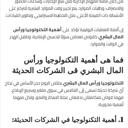
من خلال أتمتة المهام الإدارية مثل تتبع الإجازات، وساعات الحضور
والانصراف، وطلبات الموارد، يتم تحرير وقت الموارد البشرية للتركيز على
الأنشطة ذات القيمة الأعلى، مثل التخطيط الاستراتيجي وتطوير القيادات.
إن أتمتة العمليات الروتينية تؤكد على
أهمية التكنولوجيا ورأس
المال البشري
كقوتين تعملان سويًا لتحسين الإنتاجية، وتقليل الهدر
في الوقت والموارد.
فما هى أهمية التكنولوجيا ورأس
المال البشري قى الشركات الحديثة
التكنولوجيا ورأس المال البشري
يمثلان اليوم حجر الأساس في نجاح
أي شركة حديثة تسعى إلى التنافس في سوق متغير وسريع الإيقاع.
فهما قوتان متكاملتان تدفعان عجلة الابتكار والنمو، ولكل منهما
أهمية محورية:
1.
أهمية التكنولوجيا في الشركات الحديثة: