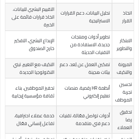
التقييم البشري للبيانات،
اتخاذ
تحليل البيانات، دعم القرارات
اتخاذ قرارات قائمة على
القرار
الاستراتيجية
الخبرة
تطوير أدوات ومنتجات
الابتكار
الإبداع البشري، التفكير
جديدة، الاستفادة من
والتطوير
خارج الصندوق
التقنيات الحديثة
المرونة
تمكين العمل عن بُعد، دعم
التكيف مع التغيير، تبني
والتكيف
بيئات هجينة
التكنولوجيا الجديدة
تحسين
أنظمة HR رقمية، منصات
تحفيز الموظفين، بناء
تجربة
تعليم إلكتروني
ثقافة مؤسسية إيجابية
الموظف
تحقيق
أدوات تواصل فعّالة، تقنيات
خدمة عملاء احترافية،
رضا
دعم فني متقدمة
تفاعل إنساني فعّال
العملاء