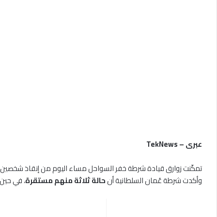
عبرى – TekNews
تمكّنت زوارق قيادة شرطة خفر السواحل مساء اليوم من إنقاذ شخصين
وأكدت شرطة عُمان السلطانية أن
حالة ثلاثة منهم مستقرة
، في حين